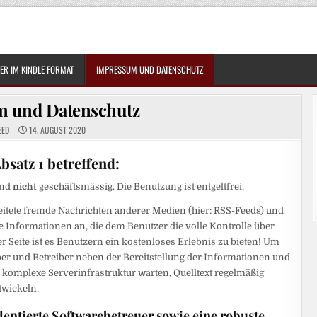
R IM KINDLE FORMAT
IMPRESSUM UND DATENSCHUTZ
 und Datenschutz
EED
14. AUGUST 2020
bsatz 1 betreffend:
und
nicht
geschäftsmässig. Die Benutzung ist entgeltfrei.
itete fremde Nachrichten anderer Medien (hier: RSS-Feeds) und
e Informationen an, die dem Benutzer die volle Kontrolle über
r Seite ist es Benutzern ein kostenloses Erlebnis zu bieten! Um
ber und Betreiber neben der Bereitstellung der Informationen und
e komplexe Serverinfrastruktur warten, Quelltext regelmäßig
twickeln.
talentierte Softwarebetreuer sowie eine robuste