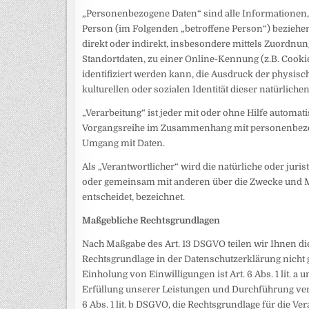
„Personenbezogene Daten“ sind alle Informationen, die
Person (im Folgenden „betroffene Person“) beziehen;
direkt oder indirekt, insbesondere mittels Zuord
Standortdaten, zu einer Online-Kennung (z.B. Coo
identifiziert werden kann, die Ausdruck der physisc
kulturellen oder sozialen Identität dieser natürliche
„Verarbeitung“ ist jeder mit oder ohne Hilfe automat
Vorgangsreihe im Zusammenhang mit personenbezogen
Umgang mit Daten.
Als „Verantwortlicher“ wird die natürliche oder juris
oder gemeinsam mit anderen über die Zwecke und M
entscheidet, bezeichnet.
Maßgebliche Rechtsgrundlagen
Nach Maßgabe des Art. 13 DSGVO teilen wir Ihnen di
Rechtsgrundlage in der Datenschutzerklärung nicht g
Einholung von Einwilligungen ist Art. 6 Abs. 1 lit. a
Erfüllung unserer Leistungen und Durchführung ve
6 Abs. 1 lit. b DSGVO, die Rechtsgrundlage für die Ve