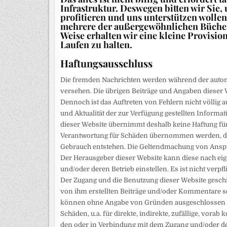
Infrastruktur. Deswegen bitten wir Sie,
profitieren und uns unterstützen wollen
mehrere der außergewöhnlichen Bücher z
Weise erhalten wir eine kleine Provisio
Laufen zu halten.
Haftungsausschluss
Die fremden Nachrichten werden während der autom
versehen. Die übrigen Beiträge und Angaben dieser W
Dennoch ist das Auftreten von Fehlern nicht völlig au
und Aktualität der zur Verfügung gestellten Infor
dieser Website übernimmt deshalb keine Haftung für 
Verantwortung für Schäden übernommen werden, die 
Gebrauch entstehen. Die Geltendmachung von Ansprü
Der Herausgeber dieser Website kann diese nach e
und/oder deren Betrieb einstellen. Es ist nicht verpfl
Der Zugang und die Benutzung dieser Website geschie
von ihm erstellten Beiträge und/oder Kommentare se
können ohne Angabe von Gründen ausgeschlossen w
Schäden, u.a. für direkte, indirekte, zufällige, vor
den oder in Verbindung mit dem Zugang und/oder d