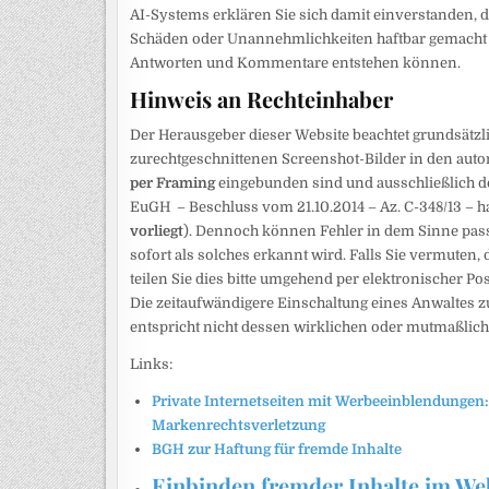
AI-Systems erklären Sie sich damit einverstanden, d
Schäden oder Unannehmlichkeiten haftbar gemacht w
Antworten und Kommentare entstehen können.
Hinweis an Rechteinhaber
Der Herausgeber dieser Website beachtet grundsätzli
zurechtgeschnittenen Screenshot-Bilder in den autom
per Framing
eingebunden sind und ausschließlich d
EuGH – Beschluss vom 21.10.2014 – Az. C-348/13 – h
vorliegt
). Dennoch können Fehler in dem Sinne passi
sofort als solches erkannt wird. Falls Sie vermuten, 
teilen Sie dies bitte umgehend per elektronischer Po
Die zeitaufwändigere Einschaltung eines Anwaltes 
entspricht nicht dessen wirklichen oder mutmaßlich
Links:
Private Internetseiten mit Werbeeinblendungen:
Markenrechtsverletzung
BGH zur Haftung für fremde Inhalte
Einbinden fremder Inhalte im Web