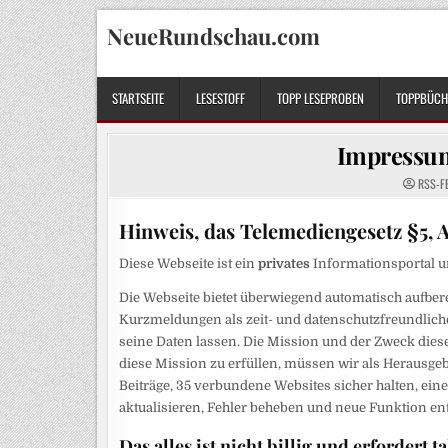
Skip
NeueRundschau.com
to
content
STARTSEITE
LESESTOFF
TOPP LESEPROBEN
TOPPBÜCHE
Impressum
RSS-F
Hinweis, das Telemediengesetz §5, A
Diese Webseite ist ein
privates
Informationsportal 
Die Webseite bietet
überwiegend automatisch aufbere
Kurzmeldungen als
zeit- und datenschutzfreundlich
seine Daten lassen. Die Mission und der Zweck diese
diese Mission zu erfüllen, müssen wir als Herausge
Beiträge, 35 verbundene Websites sicher halten, ein
aktualisieren, Fehler beheben und neue Funktion en
Das alles ist nicht billig und erfordert 