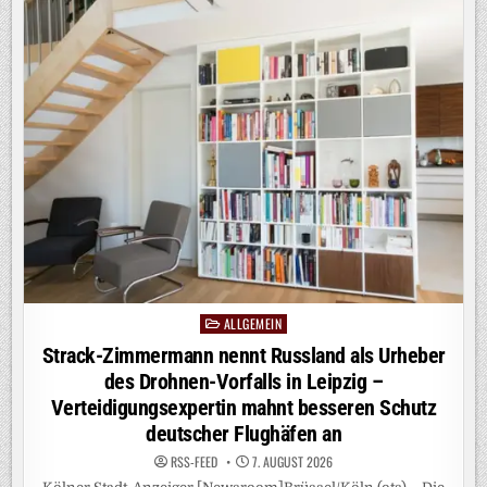
ALKOHOL:
„EINE
DER
STÄRKSTEN
DROGEN
AUF
DIESEM
PLANETEN“
/
LOVEPARADE-
MITGRÜNDER
DR.
MOTTE
VERURTEILT
ALKOHOLKONSUM
AUF
TECHNO-
EVENTS
ALLGEMEIN
Posted
in
Strack-Zimmermann nennt Russland als Urheber
des Drohnen-Vorfalls in Leipzig –
Verteidigungsexpertin mahnt besseren Schutz
deutscher Flughäfen an
RSS-FEED
7. AUGUST 2026