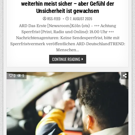
weiterhin meist sicher – aber Gefühl der
Unsicherheit ist gewachsen
RSS-FEED
7. AUGUST 2026
ARD Das Erste [Newsroom]Köln (ots) – +++ Achtung
Sperrfrist (Print, Radio und Online): 18.00 Uhr +++
Nachrichtenagenturen: Keine Sendesperrfrist, bitte mit
Sperrfristvermerk veröffentlichen ARD-DeutschlandTREND:
Menschen…
+++
CONTINUE READING
ACHTUNG
SPERRFRIST
(PRINT,
RADIO
0
9
UND
ONLINE):
18.00
UHR
+++
/
ARD-
DEUTSCHLANDTREND:
MENSCHEN
FÜHLEN
SICH
IM
ÖFFENTLICHEN
RAUM
WEITERHIN