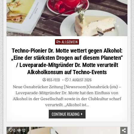
ALLGEMEIN
Posted
in
Techno-Pionier Dr. Motte wettert gegen Alkohol:
„Eine der stärksten Drogen auf diesem Planeten“
/ Loveparade-Mitgründer Dr. Motte verurteilt
Alkoholkonsum auf Techno-Events
RSS-FEED
7. AUGUST 2026
Neue Osnabrücker Zeitung [Newsroom]Osnabrück (ots) –
Loveparade-Mitgründer Dr. Motte hat den Einfluss von
Alkohol in der Gesellschaft sowie in der Clubkultur scharf
verurteilt. „Alkohol ist…
TECHNO-
CONTINUE READING
PIONIER
DR.
MOTTE
WETTERT
0
12
GEGEN