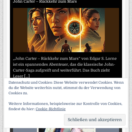
John Carter – Rückkehr zum Mars
„John Carter – Rückkehr zum Mars“ von Edgar S. Lorne
ist ein spannendes Abenteuer, das die klassische John-
Carter-Saga aufgreift und weiterführt. Das Buch zieht
Leser
[...]
Datenschutz und Cookies: Diese Website verwendet Cookies. Wenn
du die Website weiterhin nutzt, stimmst du der Verwendung von
Die außergewöhnlichen Abenteuer des Arsene Lupin
Cookies zu.
Weitere Informationen, beispielsweise zur Kontrolle von Cookies,
findest du hier:
Cookie-Richtlinie
SCRO
TO
TOP