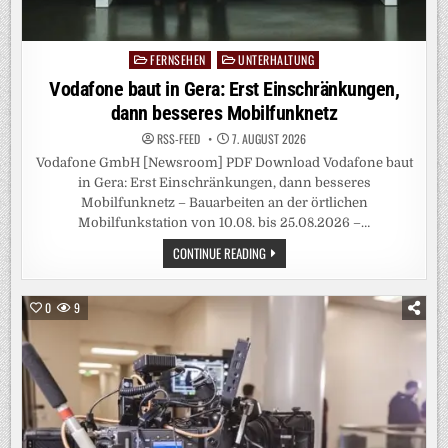
FERNSEHEN
UNTERHALTUNG
Posted
in
Vodafone baut in Gera: Erst Einschränkungen,
dann besseres Mobilfunknetz
RSS-FEED
7. AUGUST 2026
Vodafone GmbH [Newsroom] PDF Download Vodafone baut
in Gera: Erst Einschränkungen, dann besseres
Mobilfunknetz – Bauarbeiten an der örtlichen
Mobilfunkstation von 10.08. bis 25.08.2026 –…
VODAFONE
CONTINUE READING
BAUT
IN
GERA:
ERST
0
9
EINSCHRÄNKUNGEN,
DANN
BESSERES
MOBILFUNKNETZ