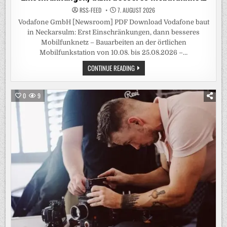
RSS-FEED
7. AUGUST 2026
Vodafone GmbH [Newsroom] PDF Download Vodafone baut
in Neckarsulm: Erst Einschränkungen, dann besseres
Mobilfunknetz – Bauarbeiten an der örtlichen
Mobilfunkstation von 10.08. bis 25.08.2026 –…
VODAFONE
CONTINUE READING
BAUT
IN
NECKARSULM:
ERST
0
9
EINSCHRÄNKUNGEN,
DANN
BESSERES
MOBILFUNKNETZ