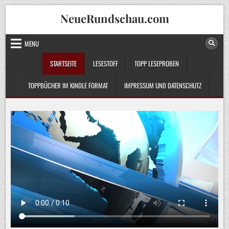
Skip
NeueRundschau.com
to
content
MENU
STARTSEITE
LESESTOFF
TOPP LESEPROBEN
TOPPBÜCHER IM KINDLE FORMAT
IMPRESSUM UND DATENSCHUTZ