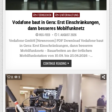
FERNSEHEN
UNTERHALTUNG
Posted
in
Vodafone baut in Gera: Erst Einschränkungen,
dann besseres Mobilfunknetz
RSS-FEED
7. AUGUST 2026
Vodafone GmbH [Newsroom] PDF Download Vodafone baut
in Gera: Erst Einschränkungen, dann besseres
Mobilfunknetz – Bauarbeiten an der örtlichen
Mobilfunkstation von 10.08. bis 25.08.2026 –…
VODAFONE
CONTINUE READING
BAUT
IN
GERA:
ERST
0
9
EINSCHRÄNKUNGEN,
DANN
BESSERES
MOBILFUNKNETZ