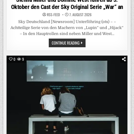
Oktober den Cast der Sky Original Serie „War“ an
RSS-FEED
7. AUGUST 2026
Sky Deutschland [Newsroom] Unterföhring (ots) – –
Achtteilige Serie von den Machern von „Lupin“ und „Hijack“
– In den Hauptrollen sind neben Miller und West…
SIENNA
CONTINUE READING
MILLER
UND
DOMINIC
WEST
0
9
FÜHREN
AB
5.
OKTOBER
DEN
CAST
DER
SKY
ORIGINAL
SERIE
„WAR“
AN