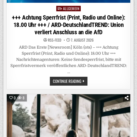
ALLGEMEIN
Posted
in
+++ Achtung Sperrfrist (Print, Radio und Online):
18.00 Uhr +++ / ARD-DeutschlandTREND: Union
verliert Anschluss an die AfD
RSS-FEED
7. AUGUST 2026
ARD Das Erste [Newsroom] Köln (ots) – +++ Achtung
Sperrfrist (Print, Radio und Online): 18.00 Uhr +++
Nachrichtenagenturen: Keine Sendesperrfrist, bitte mit
Sperrfristvermerk veröffentlichen ARD-DeutschlandTREND:
…
+++
CONTINUE READING
ACHTUNG
SPERRFRIST
(PRINT,
RADIO
0
8
UND
ONLINE):
18.00
UHR
+++
/
ARD-
DEUTSCHLANDTREND:
UNION
VERLIERT