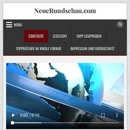
Skip
NeueRundschau.com
to
content
MENU
STARTSEITE
LESESTOFF
TOPP LESEPROBEN
TOPPBÜCHER IM KINDLE FORMAT
IMPRESSUM UND DATENSCHUTZ