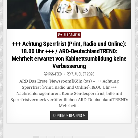
MEIST
SICHER
–
ABER
GEFÜHL
DER
UNSICHERHEIT
IST
GEWACHSEN
ALLGEMEIN
Posted
in
+++ Achtung Sperrfrist (Print, Radio und Online):
18.00 Uhr +++ / ARD-DeutschlandTREND:
Mehrheit erwartet von Kabinettsumbildung keine
Verbesserung
RSS-FEED
7. AUGUST 2026
ARD Das Erste [Newsroom]Köln (ots) – +++ Achtung
Sperrfrist (Print, Radio und Online): 18.00 Uhr +++
Nachrichtenagenturen: Keine Sendesperrfrist, bitte mit
Sperrfristvermerk veröffentlichen ARD-DeutschlandTREND:
Mehrheit…
+++
CONTINUE READING
ACHTUNG
SPERRFRIST
(PRINT,
RADIO
UND