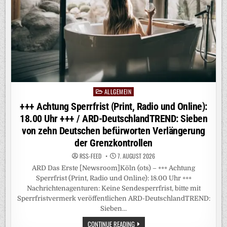
ANSCHLUSS
AN
DIE
AFD
ALLGEMEIN
Posted
in
+++ Achtung Sperrfrist (Print, Radio und Online):
18.00 Uhr +++ / ARD-DeutschlandTREND: Sieben
von zehn Deutschen befürworten Verlängerung
der Grenzkontrollen
RSS-FEED
7. AUGUST 2026
ARD Das Erste [Newsroom]Köln (ots) – +++ Achtung
Sperrfrist (Print, Radio und Online): 18.00 Uhr +++
Nachrichtenagenturen: Keine Sendesperrfrist, bitte mit
Sperrfristvermerk veröffentlichen ARD-DeutschlandTREND:
Sieben…
+++
CONTINUE READING