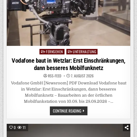
FERNSEHEN
UNTERHALTUNG
Posted
in
Vodafone baut in Wetzlar: Erst Einschränkungen,
dann besseres Mobilfunknetz
RSS-FEED
7. AUGUST 2026
Vodafone GmbH [Newsroom] PDF Download Vodafone baut
in Wetzlar: Erst Einschränkungen, dann besseres
Mobilfunknetz – Bauarbeiten an der örtlichen
Mobilfunkstation von 10.08. bis 28.08.2026 –…
VODAFONE
CONTINUE READING
BAUT
IN
WETZLAR:
ERST
0
11
EINSCHRÄNKUNGEN,
DANN