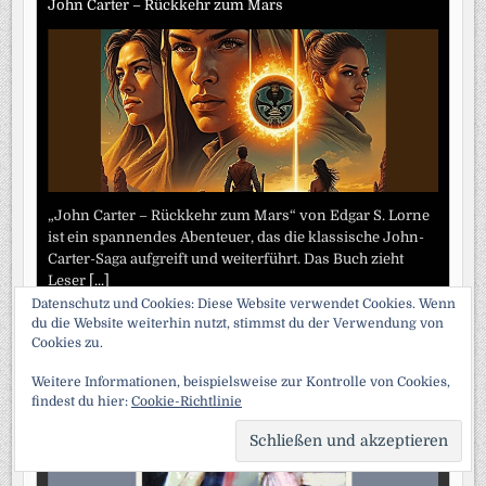
John Carter – Rückkehr zum Mars
„John Carter – Rückkehr zum Mars“ von Edgar S. Lorne
ist ein spannendes Abenteuer, das die klassische John-
Carter-Saga aufgreift und weiterführt. Das Buch zieht
Leser
[...]
Datenschutz und Cookies: Diese Website verwendet Cookies. Wenn
du die Website weiterhin nutzt, stimmst du der Verwendung von
Die außergewöhnlichen Abenteuer des Arsene Lupin
Cookies zu.
Weitere Informationen, beispielsweise zur Kontrolle von Cookies,
findest du hier:
Cookie-Richtlinie
SCRO
TO
TOP