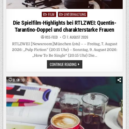
FILM
UNTERHALTUNG
Posted
in
Die Spielfilm-Highlights bei RTLZWEI: Quentin-
Tarantino-Doppel und charakterstarke Frauen
RSS-FEED
7. AUGUST 2026
RTLZWEI [Newsroom]München (ots) – – Freitag, 7. August
2026: „Pulp Fiction“ (20:15 Uhr) – Sonntag, 9. August 2026:
„How To Be Single“ (20:15 Uhr) Die…
DIE
CONTINUE READING
SPIELFILM-
HIGHLIGHTS
BEI
RTLZWEI:
0
10
QUENTIN-
TARANTINO-
DOPPEL
UND
CHARAKTERSTARKE
FRAUEN