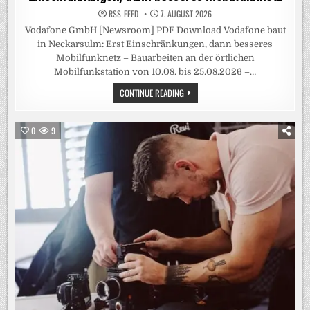
RSS-FEED
7. AUGUST 2026
Vodafone GmbH [Newsroom] PDF Download Vodafone baut
in Neckarsulm: Erst Einschränkungen, dann besseres
Mobilfunknetz – Bauarbeiten an der örtlichen
Mobilfunkstation von 10.08. bis 25.08.2026 –…
VODAFONE
CONTINUE READING
BAUT
IN
NECKARSULM:
ERST
0
9
EINSCHRÄNKUNGEN,
DANN
BESSERES
MOBILFUNKNETZ