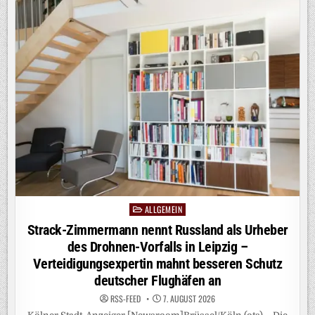
ALKOHOL:
„EINE
DER
STÄRKSTEN
DROGEN
AUF
DIESEM
PLANETEN“
/
LOVEPARADE-
MITGRÜNDER
DR.
MOTTE
VERURTEILT
ALKOHOLKONSUM
AUF
TECHNO-
EVENTS
ALLGEMEIN
Posted
in
Strack-Zimmermann nennt Russland als Urheber
des Drohnen-Vorfalls in Leipzig –
Verteidigungsexpertin mahnt besseren Schutz
deutscher Flughäfen an
RSS-FEED
7. AUGUST 2026