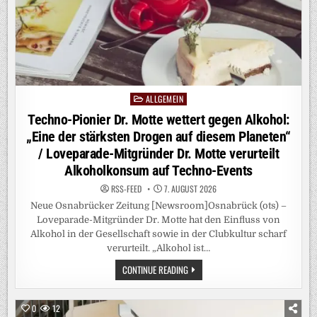
ALLGEMEIN
Posted
in
Techno-Pionier Dr. Motte wettert gegen Alkohol:
„Eine der stärksten Drogen auf diesem Planeten“
/ Loveparade-Mitgründer Dr. Motte verurteilt
Alkoholkonsum auf Techno-Events
RSS-FEED
7. AUGUST 2026
Neue Osnabrücker Zeitung [Newsroom]Osnabrück (ots) –
Loveparade-Mitgründer Dr. Motte hat den Einfluss von
Alkohol in der Gesellschaft sowie in der Clubkultur scharf
verurteilt. „Alkohol ist…
TECHNO-
CONTINUE READING
PIONIER
DR.
MOTTE
WETTERT
0
12
GEGEN