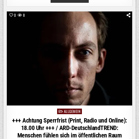
ACHTUNG
SPERRFRIST
(PRINT,
RADIO
0
8
UND
ONLINE):
18.00
UHR
+++
/
ARD-
DEUTSCHLANDTREND:
SIEBEN
VON
ZEHN
DEUTSCHEN
BEFÜRWORTEN
VERLÄNGERUNG
DER
GRENZKONTROLLEN
ALLGEMEIN
Posted
in
+++ Achtung Sperrfrist (Print, Radio und Online):
18.00 Uhr +++ / ARD-DeutschlandTREND:
Menschen fühlen sich im öffentlichen Raum