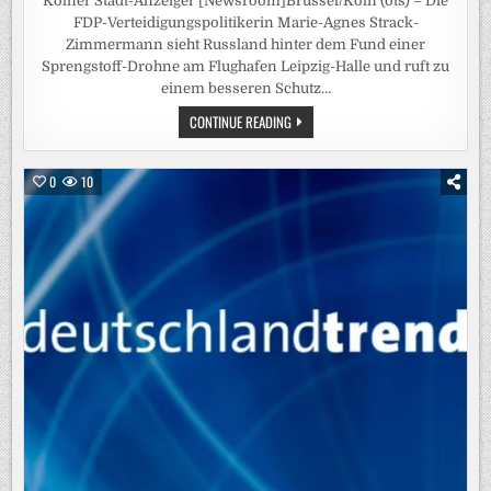
Kölner Stadt-Anzeiger [Newsroom]Brüssel/Köln (ots) – Die
FDP-Verteidigungspolitikerin Marie-Agnes Strack-
Zimmermann sieht Russland hinter dem Fund einer
Sprengstoff-Drohne am Flughafen Leipzig-Halle und ruft zu
einem besseren Schutz…
STRACK-
CONTINUE READING
ZIMMERMANN
NENNT
RUSSLAND
ALS
0
10
URHEBER
DES
DROHNEN-
VORFALLS
IN
LEIPZIG
–
VERTEIDIGUNGSEXPERTIN
MAHNT
BESSEREN
SCHUTZ
DEUTSCHER
FLUGHÄFEN
AN