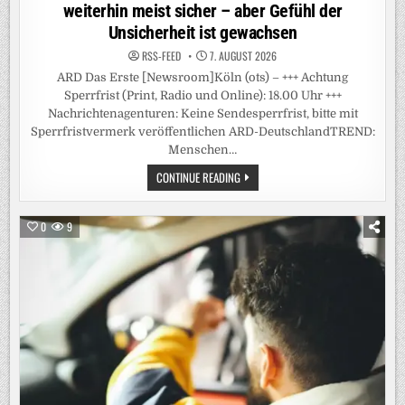
weiterhin meist sicher – aber Gefühl der
Unsicherheit ist gewachsen
RSS-FEED
7. AUGUST 2026
ARD Das Erste [Newsroom]Köln (ots) – +++ Achtung
Sperrfrist (Print, Radio und Online): 18.00 Uhr +++
Nachrichtenagenturen: Keine Sendesperrfrist, bitte mit
Sperrfristvermerk veröffentlichen ARD-DeutschlandTREND:
Menschen…
+++
CONTINUE READING
ACHTUNG
SPERRFRIST
(PRINT,
RADIO
0
9
UND
ONLINE):
18.00
UHR
+++
/
ARD-
DEUTSCHLANDTREND:
MENSCHEN
FÜHLEN
SICH
IM
ÖFFENTLICHEN
RAUM
WEITERHIN