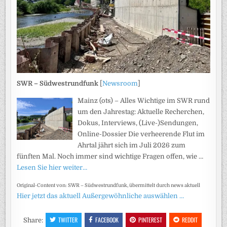
SWR – Südwestrundfunk
[
Newsroom
]
Mainz (ots) – Alles Wichtige im SWR rund
um den Jahrestag: Aktuelle Recherchen,
Dokus, Interviews, (Live-)Sendungen,
Online-Dossier Die verheerende Flut im
Ahrtal jährt sich im Juli 2026 zum
fünften Mal. Noch immer sind wichtige Fragen offen, wie …
Lesen Sie hier weiter…
Original-Content von: SWR – Südwestrundfunk, übermittelt durch news aktuell
Hier jetzt das aktuell Außergewöhnliche auswählen …
TWITTER
FACEBOOK
PINTEREST
REDDIT
Share: