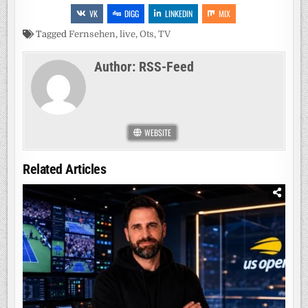
VK
DIGG
LINKEDIN
MIX
Tagged
Fernsehen
,
live
,
Ots
,
TV
Author:
RSS-Feed
WEBSITE
Related Articles