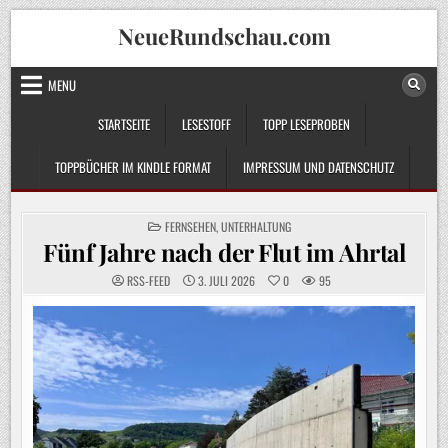
Skip
NeueRundschau.com
to
content
MENU
STARTSEITE
LESESTOFF
TOPP LESEPROBEN
TOPPBÜCHER IM KINDLE FORMAT
IMPRESSUM UND DATENSCHUTZ
POSTED
FERNSEHEN
,
UNTERHALTUNG
IN
Fünf Jahre nach der Flut im Ahrtal
RSS-FEED
3. JULI 2026
0
95