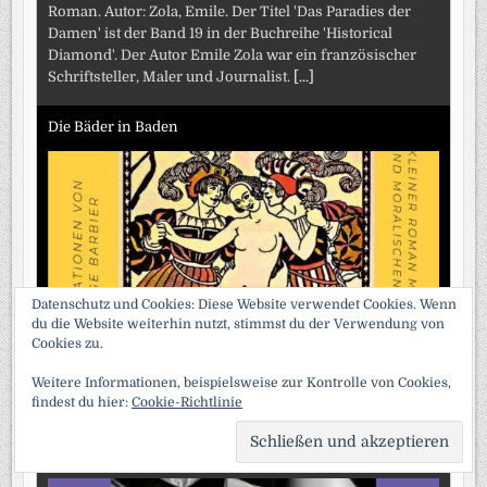
Roman. Autor: Zola, Emile. Der Titel 'Das Paradies der
Damen' ist der Band 19 in der Buchreihe 'Historical
Diamond'. Der Autor Emile Zola war ein französischer
Schriftsteller, Maler und Journalist.
[...]
Die Bäder in Baden
Datenschutz und Cookies: Diese Website verwendet Cookies. Wenn
du die Website weiterhin nutzt, stimmst du der Verwendung von
Kleiner Roman mit galanten und moralischen
Cookies zu.
Abenteuern. Autor: Boylesve, René. Dieser kleine Roman
im Stil eines Berichts und in Form eines Briefes an
Weitere Informationen, beispielsweise zur Kontrolle von Cookies,
findest du hier:
Cookie-Richtlinie
Niccolo Niccoli, einem reichen Bürger aus Florenz,
[...]
SCRO
Die lebende Tote
TO
TOP