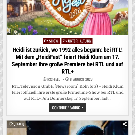
SHOW
UNTERHALTUNG
Posted
in
Heidi ist zurück, wo 1992 alles begann: bei RTL!
Mit dem „HeidiFest“ feiert Heidi Klum am 17.
September ihre große Premiere bei RTL und auf
RTL+
RSS-FEED
8. AUGUST 2026
RTL Television GmbH [Newsroom] Köln (ots) – Heidi Klum
feiert offiziell ihre erste große Primetime-Show bei RTL und
auf RTL+. Am Donnerstag, 17. September, lädt…
HEIDI
CONTINUE READING
IST
ZURÜCK,
WO
1992
0
0
ALLES
BEGANN:
BEI