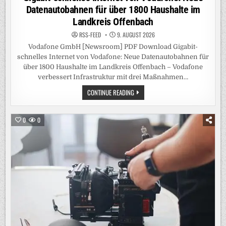
Datenautobahnen für über 1800 Haushalte im
Landkreis Offenbach
RSS-FEED
9. AUGUST 2026
Vodafone GmbH [Newsroom] PDF Download Gigabit-
schnelles Internet von Vodafone: Neue Datenautobahnen für
über 1800 Haushalte im Landkreis Offenbach – Vodafone
verbessert Infrastruktur mit drei Maßnahmen…
GIGABIT-
CONTINUE READING
SCHNELLES
INTERNET
VON
VODAFONE:
0
0
NEUE
DATENAUTOBAHNEN
FÜR
ÜBER
1800
HAUSHALTE
IM
LANDKREIS
OFFENBACH