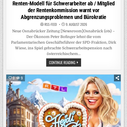
Renten-Modell für Schwerarbeiter ab / Mitglied
der Rentenkommission warnt vor
Abgrenzungsproblemen und Bürokratie
RSS-FEED
9. AUGUST 2026
Neue Osnabrücker Zeitung [Newsroom]Osnabrück (ots) –
Der Ökonom Peter Bofinger lehnt die vom
Parlamentarischen Geschäftsführer der SPD-Fraktion, Dirk
Wiese, ins Spiel gebrachte Schwerarbeitspension nach
österreichischem…
RENTENEXPERTE
CONTINUE READING
BOFINGER
LEHNT
ÖSTERREICHISCHES
RENTEN-
0
9
MODELL
FÜR
SCHWERARBEITER
AB
/
MITGLIED
DER
RENTENKOMMISSION
WARNT
VOR
ABGRENZUNGSPROBLEMEN
UND
BÜROKRATIE