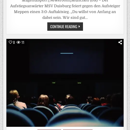
MagentaSport [Newsroom]München (ots) – Der
Aufstiegsanwärter MSV Duisburg feiert gegen den Aufsteiger
Meppen einen 3:0-Auftaktsieg. „Du willst von Anfang an
dabei sein. Wir sind gut…
3.LIGA
CONTINUE READING
KOMPLETT
LIVE
BEI
MAGENTASPORT:
0
11
„WIR
KÖNNEN
ES
NOCH
BESSER“
–
MSV-
COACH
HIRSCH
SIEHT
TROTZ
3:0
MEHR
POTENZIAL,
MÜNSTER-
TRAINER
WÖRLE
VON
SEINEN
„PREUSSEN B
EEINDRUCKT“, 5
:2! R
EGENSBURG H