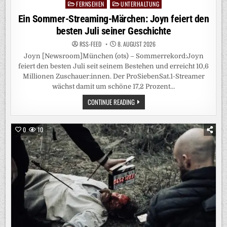
AT S
FERNSEHEN
UNTERHALTUNG
Posted
PASS
in
Ein Sommer-Streaming-Märchen: Joyn feiert den
besten Juli seiner Geschichte
RSS-FEED
8. AUGUST 2026
Joyn [Newsroom]München (ots) – Sommerrekord:Joyn
feiert den besten Juli seit seinem Bestehen und erreicht 10,6
Millionen Zuschauer:innen. Der ProSiebenSat.1-Streamer
wächst damit um schöne 17,2 Prozent…
EIN
CONTINUE READING
SOMMER-
STREAMING-
MÄRCHEN:
JOYN
0
10
FEIERT
DEN
BESTEN
JULI
SEINER
GESCHICHTE