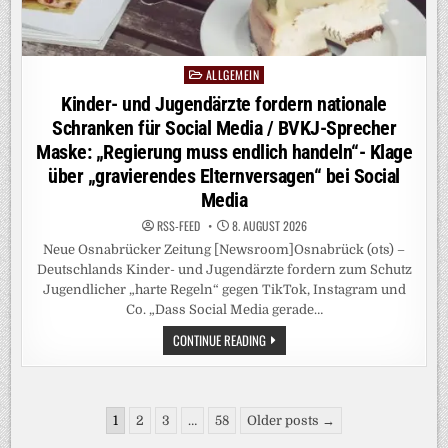
GEHT
IN
DIE
FALSCHE
RICHTUNG“
ALLGEMEIN
Posted
in
Kinder- und Jugendärzte fordern nationale
Schranken für Social Media / BVKJ-Sprecher
Maske: „Regierung muss endlich handeln“- Klage
über „gravierendes Elternversagen“ bei Social
Media
RSS-FEED
8. AUGUST 2026
Neue Osnabrücker Zeitung [Newsroom]Osnabrück (ots) –
Deutschlands Kinder- und Jugendärzte fordern zum Schutz
Jugendlicher „harte Regeln“ gegen TikTok, Instagram und
Co. „Dass Social Media gerade…
KINDER-
CONTINUE READING
UND
JUGENDÄRZTE
FORDERN
NATIONALE
SCHRANKEN
Seitennummerierung
FÜR
1
2
3
…
58
Older posts →
SOCIAL
der
MEDIA