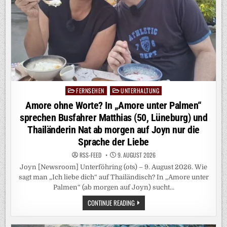
FERNSEHEN
UNTERHALTUNG
Posted
in
Amore ohne Worte? In „Amore unter Palmen“
sprechen Busfahrer Matthias (50, Lüneburg) und
Thailänderin Nat ab morgen auf Joyn nur die
Sprache der Liebe
RSS-FEED
9. AUGUST 2026
Joyn [Newsroom] Unterföhring (ots) – 9. August 2026. Wie
sagt man „Ich liebe dich“ auf Thailändisch? In „Amore unter
Palmen“ (ab morgen auf Joyn) sucht…
AMORE
CONTINUE READING
OHNE
WORTE?
IN