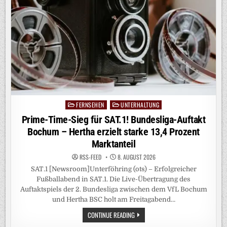
FERNSEHEN
UNTERHALTUNG
Posted
in
Prime-Time-Sieg für SAT.1! Bundesliga-Auftakt
Bochum – Hertha erzielt starke 13,4 Prozent
Marktanteil
RSS-FEED
8. AUGUST 2026
SAT.1 [Newsroom]Unterföhring (ots) – Erfolgreicher
Fußballabend in SAT.1. Die Live-Übertragung des
Auftaktspiels der 2. Bundesliga zwischen dem VfL Bochum
und Hertha BSC holt am Freitagabend…
PRIME-
CONTINUE READING
TIME-