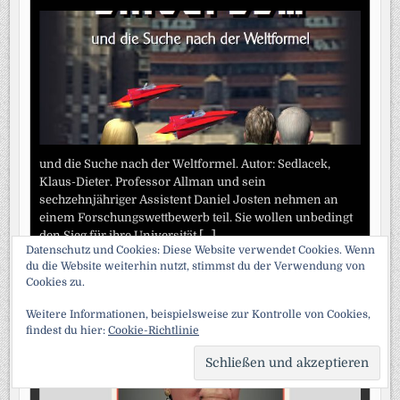
und die Suche nach der Weltformel. Autor: Sedlacek,
Klaus-Dieter. Professor Allman und sein
sechzehnjähriger Assistent Daniel Josten nehmen an
einem Forschungswettbewerb teil. Sie wollen unbedingt
den Sieg für ihre Universität
[...]
Datenschutz und Cookies: Diese Website verwendet Cookies. Wenn
du die Website weiterhin nutzt, stimmst du der Verwendung von
Abenteuerliche Biografie einer außergewöhnlichen Frau
Cookies zu.
Weitere Informationen, beispielsweise zur Kontrolle von Cookies,
findest du hier:
Cookie-Richtlinie
SCRO
TO
TOP