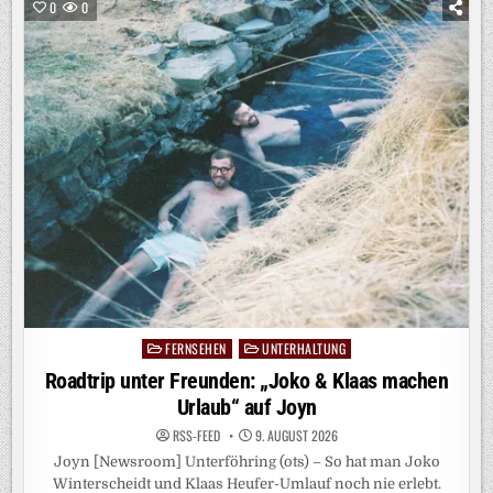
„AMORE
0
0
UNTER
PALMEN“
SPRECHEN
BUSFAHRER
MATTHIAS
(50,
LÜNEBURG)
UND
THAILÄNDERIN
NAT
AB
MORGEN
AUF
JOYN
NUR
DIE
SPRACHE
DER
LIEBE
FERNSEHEN
UNTERHALTUNG
Posted
in
Roadtrip unter Freunden: „Joko & Klaas machen
Urlaub“ auf Joyn
RSS-FEED
9. AUGUST 2026
Joyn [Newsroom] Unterföhring (ots) – So hat man Joko
Winterscheidt und Klaas Heufer-Umlauf noch nie erlebt.