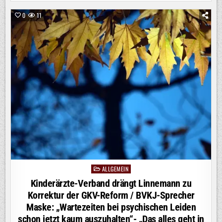
SIEG
FÜR
SAT.1!
0
11
BUNDESLIGA-
AUFTAKT
BOCHUM
–
HERTHA
ERZIELT
STARKE
13,4
PROZENT
MARKTANTEIL
ALLGEMEIN
Posted
in
Kinderärzte-Verband drängt Linnemann zu
Korrektur der GKV-Reform / BVKJ-Sprecher
Maske: „Wartezeiten bei psychischen Leiden
schon jetzt kaum auszuhalten“- „Das alles geht in