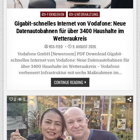
FERNSEHEN
UNTERHALTUNG
Posted
in
Gigabit-schnelles Internet von Vodafone: Neue
Datenautobahnen für über 3400 Haushalte im
Wetteraukreis
RSS-FEED
9. AUGUST 2026
Vodafone GmbH [Newsroom] PDF Download Gigabit-
schnelles Internet von Vodafone: Neue Datenautobahnen für
über 3400 Haushalte im Wetteraukreis – Vodafone
verbessert Infrastruktur mit sechs Maßnahmen im…
GIGABIT-
CONTINUE READING
SCHNELLES
INTERNET
VON
VODAFONE:
0
0
NEUE
DATENAUTOBAHNEN
FÜR
ÜBER
3400
HAUSHALTE
IM
WETTERAUKREIS