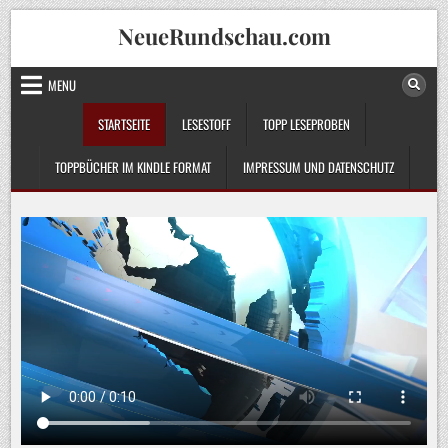
Skip
NeueRundschau.com
to
content
MENU
STARTSEITE
LESESTOFF
TOPP LESEPROBEN
TOPPBÜCHER IM KINDLE FORMAT
IMPRESSUM UND DATENSCHUTZ