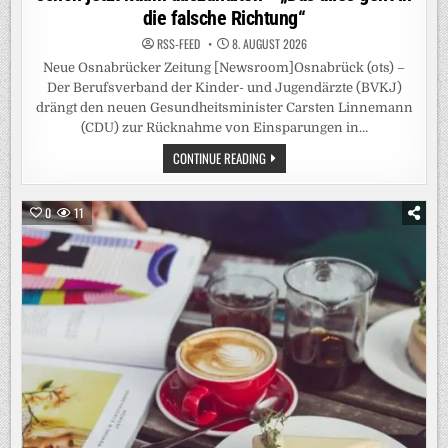
die falsche Richtung“
RSS-FEED
8. AUGUST 2026
Neue Osnabrücker Zeitung [Newsroom]Osnabrück (ots) –
Der Berufsverband der Kinder- und Jugendärzte (BVKJ)
drängt den neuen Gesundheitsminister Carsten Linnemann
(CDU) zur Rücknahme von Einsparungen in…
KINDERÄRZTE-
CONTINUE READING
VERBAND
DRÄNGT
LINNEMANN
ZU
0
11
KORREKTUR
DER
GKV-
REFORM
/
BVKJ-
SPRECHER
MASKE:
„WARTEZEITEN
BEI
PSYCHISCHEN
LEIDEN
SCHON
JETZT
KAUM
AUSZUHALTEN“-
„DAS
ALLES