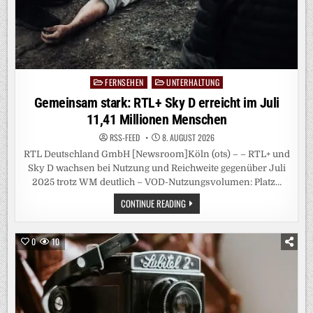
FERNSEHEN
UNTERHALTUNG
Posted
in
Gemeinsam stark: RTL+ Sky D erreicht im Juli
11,41 Millionen Menschen
RSS-FEED
8. AUGUST 2026
RTL Deutschland GmbH [Newsroom]Köln (ots) – – RTL+ und
Sky D wachsen bei Nutzung und Reichweite gegenüber Juli
2025 trotz WM deutlich – VOD-Nutzungsvolumen: Platz…
GEMEINSAM
CONTINUE READING
STARK:
RTL+
SKY
D
0
10
ERREICHT
IM
JULI
11,41
MILLIONEN
MENSCHEN