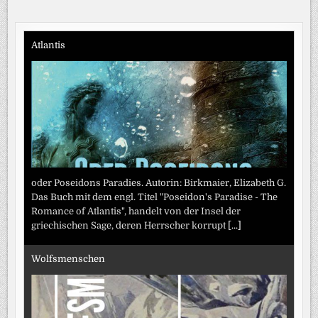
/
Beiträge
BVKJ-
SPRECHER
MASKE:
„REGIERUNG
Atlantis
MUSS
ENDLICH
HANDELN“-
KLAGE
ÜBER
„GRAVIERENDES
ELTERNVERSAGEN“
BEI
SOCIAL
MEDIA
oder Poseidons Paradies. Autorin: Birkmaier, Elizabeth G.
Das Buch mit dem engl. Titel "Poseidon's Paradise - The
Romance of Atlantis", handelt von der Insel der
griechischen Sage, deren Herrscher korrupt
[...]
Wolfsmenschen