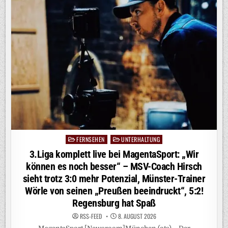
RTL!
MIT
DEM
„HEIDIFEST“
FEIERT
HEIDI
KLUM
AM
17.
SEPTEMBER
IHRE
GROSSE P
REMIERE B
EI R
TL U
ND A
UF R
TL+
FERNSEHEN
UNTERHALTUNG
Posted
in
3.Liga komplett live bei MagentaSport: „Wir
können es noch besser“ – MSV-Coach Hirsch
sieht trotz 3:0 mehr Potenzial, Münster-Trainer
Wörle von seinen „Preußen beeindruckt“, 5:2!
Regensburg hat Spaß
RSS-FEED
8. AUGUST 2026