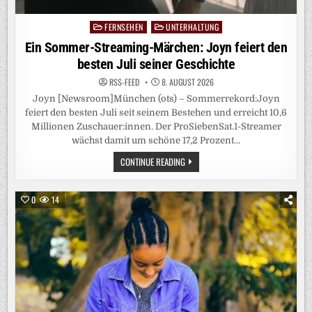
:2! R
EGENSBURG H
AT S
FERNSEHEN
UNTERHALTUNG
Posted
PASS
in
Ein Sommer-Streaming-Märchen: Joyn feiert den
besten Juli seiner Geschichte
RSS-FEED
8. AUGUST 2026
Joyn [Newsroom]München (ots) – Sommerrekord:Joyn
feiert den besten Juli seit seinem Bestehen und erreicht 10,6
Millionen Zuschauer:innen. Der ProSiebenSat.1-Streamer
wächst damit um schöne 17,2 Prozent…
EIN
CONTINUE READING
SOMMER-
STREAMING-
MÄRCHEN:
JOYN
0
14
FEIERT
DEN
BESTEN
JULI
SEINER
GESCHICHTE