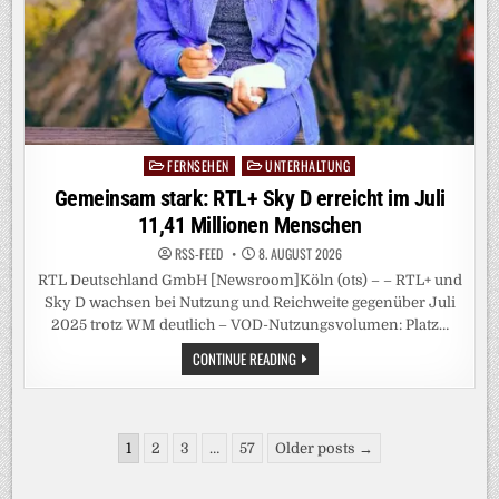
FERNSEHEN
UNTERHALTUNG
Posted
in
Gemeinsam stark: RTL+ Sky D erreicht im Juli
11,41 Millionen Menschen
RSS-FEED
8. AUGUST 2026
RTL Deutschland GmbH [Newsroom]Köln (ots) – – RTL+ und
Sky D wachsen bei Nutzung und Reichweite gegenüber Juli
2025 trotz WM deutlich – VOD-Nutzungsvolumen: Platz…
GEMEINSAM
CONTINUE READING
STARK:
RTL+
SKY
D
ERREICHT
Seitennummerierung
IM
1
2
3
…
57
Older posts →
JULI
der
11,41
MILLIONEN