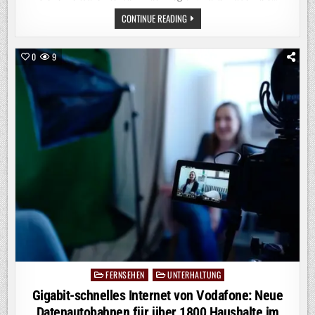
FOLGENREICHER
CONTINUE READING
SCHWUR
0
9
FERNSEHEN
UNTERHALTUNG
Posted
in
Gigabit-schnelles Internet von Vodafone: Neue
Datenautobahnen für über 1800 Haushalte im