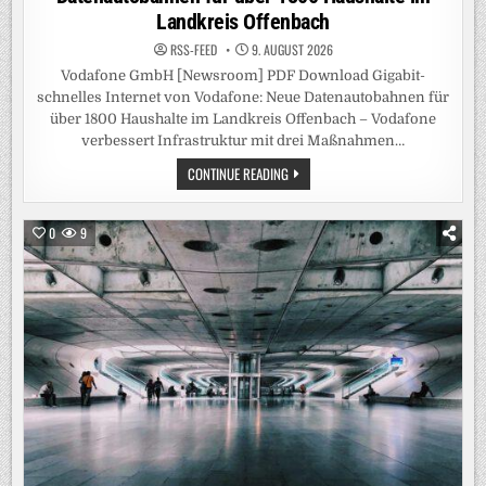
Landkreis Offenbach
RSS-FEED
9. AUGUST 2026
Vodafone GmbH [Newsroom] PDF Download Gigabit-
schnelles Internet von Vodafone: Neue Datenautobahnen für
über 1800 Haushalte im Landkreis Offenbach – Vodafone
verbessert Infrastruktur mit drei Maßnahmen…
GIGABIT-
CONTINUE READING
SCHNELLES
INTERNET
VON
VODAFONE:
0
9
NEUE
DATENAUTOBAHNEN
FÜR
ÜBER
1800
HAUSHALTE
IM
LANDKREIS
OFFENBACH