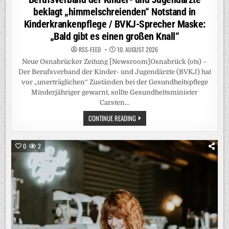
beklagt „himmelschreienden“ Notstand in
Kinderkrankenpflege / BVKJ-Sprecher Maske:
„Bald gibt es einen großen Knall“
RSS-FEED
10. AUGUST 2026
Neue Osnabrücker Zeitung [Newsroom]Osnabrück (ots) –
Der Berufsverband der Kinder- und Jugendärzte (BVKJ) hat
vor „unerträglichen“ Zuständen bei der Gesundheitspflege
Minderjähriger gewarnt, sollte Gesundheitsminister
Carsten…
BERUFSVERBAND
CONTINUE READING
DER
KINDER-
UND
JUGENDÄRZTE
0
2
BEKLAGT
„HIMMELSCHREIENDEN“
NOTSTAND
IN
KINDERKRANKENPFLEGE
/
BVKJ-
SPRECHER
MASKE:
„BALD
GIBT
ES