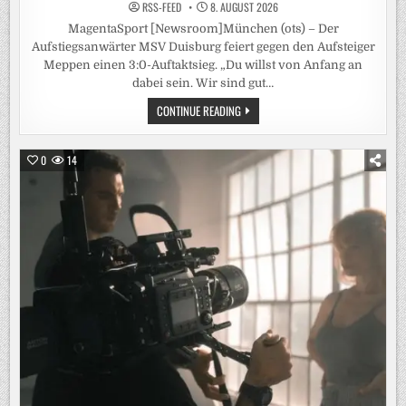
RSS-FEED
8. AUGUST 2026
MagentaSport [Newsroom]München (ots) – Der
Aufstiegsanwärter MSV Duisburg feiert gegen den Aufsteiger
Meppen einen 3:0-Auftaktsieg. „Du willst von Anfang an
dabei sein. Wir sind gut…
3.LIGA
CONTINUE READING
KOMPLETT
LIVE
BEI
MAGENTASPORT:
0
14
„WIR
KÖNNEN
ES
NOCH
BESSER“
–
MSV-
COACH
HIRSCH
SIEHT
TROTZ
3:0
MEHR
POTENZIAL,
MÜNSTER-
TRAINER
WÖRLE
VON
SEINEN
„PREUSSEN B
EEINDRUCKT“, 5