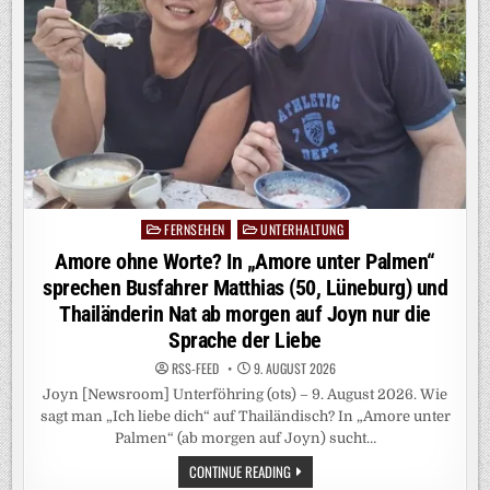
WETTERAUKREIS
FERNSEHEN
UNTERHALTUNG
Posted
in
Amore ohne Worte? In „Amore unter Palmen“
sprechen Busfahrer Matthias (50, Lüneburg) und
Thailänderin Nat ab morgen auf Joyn nur die
Sprache der Liebe
RSS-FEED
9. AUGUST 2026
Joyn [Newsroom] Unterföhring (ots) – 9. August 2026. Wie
sagt man „Ich liebe dich“ auf Thailändisch? In „Amore unter
Palmen“ (ab morgen auf Joyn) sucht…
AMORE
CONTINUE READING
OHNE