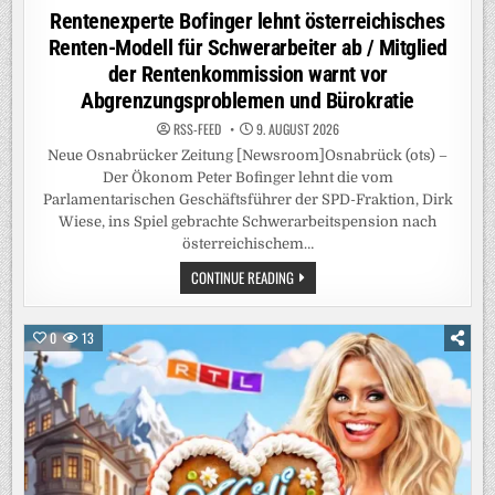
in
Rentenexperte Bofinger lehnt österreichisches
Renten-Modell für Schwerarbeiter ab / Mitglied
der Rentenkommission warnt vor
Abgrenzungsproblemen und Bürokratie
RSS-FEED
9. AUGUST 2026
Neue Osnabrücker Zeitung [Newsroom]Osnabrück (ots) –
Der Ökonom Peter Bofinger lehnt die vom
Parlamentarischen Geschäftsführer der SPD-Fraktion, Dirk
Wiese, ins Spiel gebrachte Schwerarbeitspension nach
österreichischem…
RENTENEXPERTE
CONTINUE READING
BOFINGER
LEHNT
ÖSTERREICHISCHES
RENTEN-
0
13
MODELL
FÜR
SCHWERARBEITER
AB
/
MITGLIED
DER
RENTENKOMMISSION
WARNT
VOR
ABGRENZUNGSPROBLEMEN