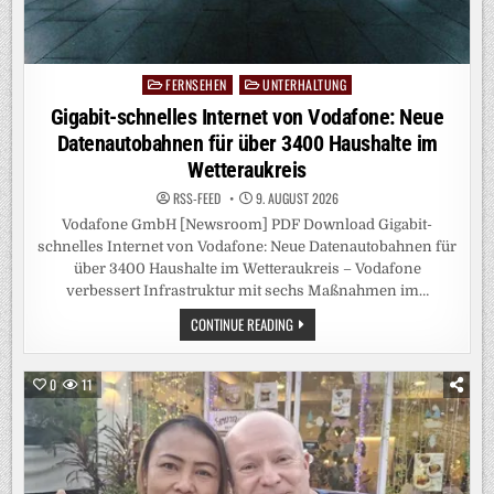
FERNSEHEN
UNTERHALTUNG
Posted
in
Gigabit-schnelles Internet von Vodafone: Neue
Datenautobahnen für über 3400 Haushalte im
Wetteraukreis
RSS-FEED
9. AUGUST 2026
Vodafone GmbH [Newsroom] PDF Download Gigabit-
schnelles Internet von Vodafone: Neue Datenautobahnen für
über 3400 Haushalte im Wetteraukreis – Vodafone
verbessert Infrastruktur mit sechs Maßnahmen im…
GIGABIT-
CONTINUE READING
SCHNELLES
INTERNET
VON
VODAFONE:
0
11
NEUE
DATENAUTOBAHNEN
FÜR
ÜBER
3400
HAUSHALTE
IM