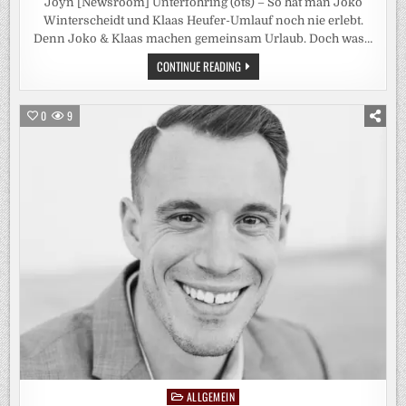
Joyn [Newsroom] Unterföhring (ots) – So hat man Joko
Winterscheidt und Klaas Heufer-Umlauf noch nie erlebt.
Denn Joko & Klaas machen gemeinsam Urlaub. Doch was…
ROADTRIP
CONTINUE READING
UNTER
FREUNDEN:
„JOKO
&
0
9
KLAAS
MACHEN
URLAUB“
AUF
JOYN
ALLGEMEIN
Posted