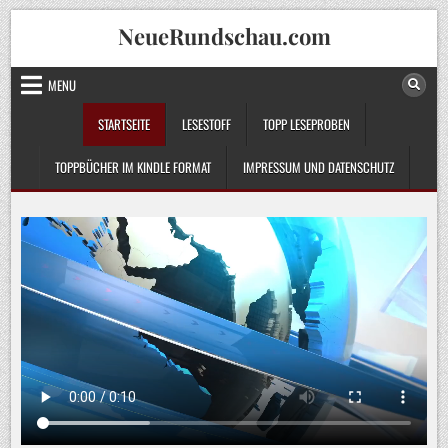
Skip
NeueRundschau.com
to
content
MENU
STARTSEITE
LESESTOFF
TOPP LESEPROBEN
TOPPBÜCHER IM KINDLE FORMAT
IMPRESSUM UND DATENSCHUTZ