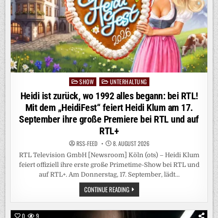
UND
BÜROKRATIE
SHOW
UNTERHALTUNG
Posted
in
Heidi ist zurück, wo 1992 alles begann: bei RTL!
Mit dem „HeidiFest“ feiert Heidi Klum am 17.
September ihre große Premiere bei RTL und auf
RTL+
RSS-FEED
8. AUGUST 2026
RTL Television GmbH [Newsroom] Köln (ots) – Heidi Klum
feiert offiziell ihre erste große Primetime-Show bei RTL und
auf RTL+. Am Donnerstag, 17. September, lädt…
HEIDI
CONTINUE READING
IST
ZURÜCK,
WO
1992
0
9