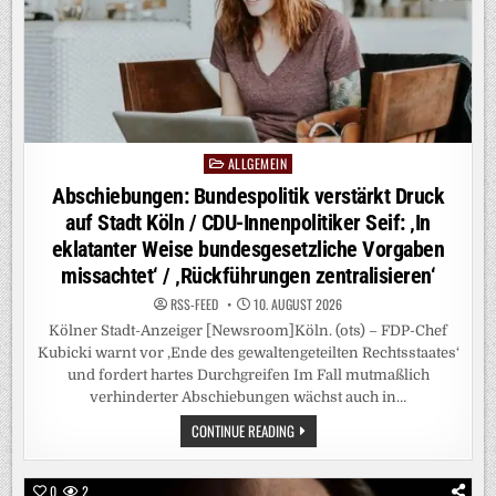
EINEN
GROSSEN K
NALL“
ALLGEMEIN
Posted
in
Abschiebungen: Bundespolitik verstärkt Druck
auf Stadt Köln / CDU-Innenpolitiker Seif: ‚In
eklatanter Weise bundesgesetzliche Vorgaben
missachtet‘ / ‚Rückführungen zentralisieren‘
RSS-FEED
10. AUGUST 2026
Kölner Stadt-Anzeiger [Newsroom]Köln. (ots) – FDP-Chef
Kubicki warnt vor ‚Ende des gewaltengeteilten Rechtsstaates‘
und fordert hartes Durchgreifen Im Fall mutmaßlich
verhinderter Abschiebungen wächst auch in…
ABSCHIEBUNGEN:
CONTINUE READING
BUNDESPOLITIK
VERSTÄRKT
DRUCK
AUF
0
2