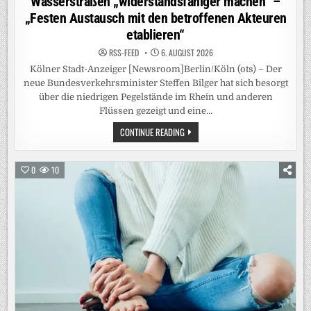
Wasserstraßen „widerstandsfähiger machen“ –
„Festen Austausch mit den betroffenen Akteuren
etablieren“
RSS-FEED
6. AUGUST 2026
Kölner Stadt-Anzeiger [Newsroom]Berlin/Köln (ots) – Der
neue Bundesverkehrsminister Steffen Bilger hat sich besorgt
über die niedrigen Pegelstände im Rhein und anderen
Flüssen gezeigt und eine…
RHEIN-
CONTINUE READING
PEGEL:
VERKEHRSMINISTER
BILGER
WILL
0
10
„KURZFRISTIG
HANDELN“-
CDU-
POLITIKER
WILL
WASSERSTRASSEN „
WIDERSTANDSFÄHIGER M
ACHEN“ –
„
FESTEN A
USTAUSCH M
IT D
EN B
ETROFFENEN A
KTEUREN E