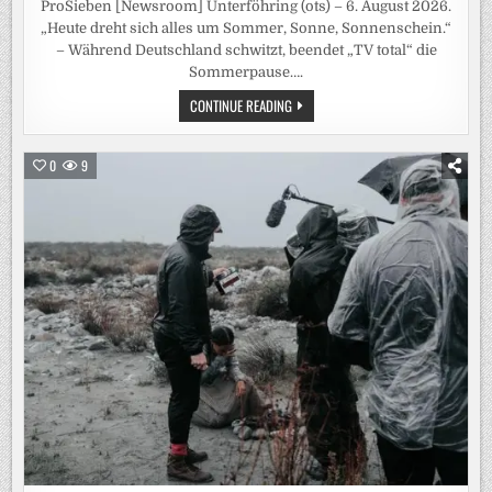
ProSieben [Newsroom] Unterföhring (ots) – 6. August 2026.
„Heute dreht sich alles um Sommer, Sonne, Sonnenschein.“
– Während Deutschland schwitzt, beendet „TV total“ die
Sommerpause….
SOMMER.
CONTINUE READING
SONNE.
PUFPAFF.
„TV
TOTAL“
0
9
KOMMT
AM
DIENSTAG
MIT
EINER
SOMMER-
EDITION
ZURÜCK
AUF
PROSIEBEN