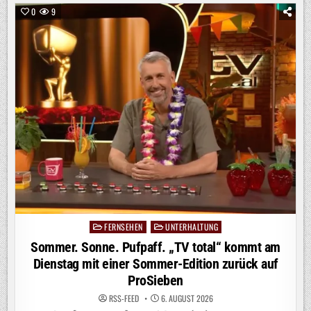
–
WILDES
0
9
WALDABENTEUER“
AB
SOFORT
BEI
KIKA
/
DOKU-
PREMIERE
ZEIGT
OUTDOOR-
ACTION
UND
WG-
ALLTAG
OHNE
ELTERN
FERNSEHEN
UNTERHALTUNG
Posted
in
Sommer. Sonne. Pufpaff. „TV total“ kommt am
Dienstag mit einer Sommer-Edition zurück auf
ProSieben
RSS-FEED
6. AUGUST 2026