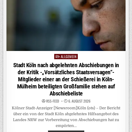
HAT,
SOLL
PROFITIEREN
–
NIEDERSACHSENS
REGIERUNGSCHEF
LEHNT
„LÖSUNGEN
MIT
DER
GIESSKANNE“ A
B
ALLGEMEIN
Posted
in
Stadt Köln nach abgelehnten Abschiebungen in
der Kritik -„Vorsätzliches Staatsversagen“-
Mitglieder einer an der Schießerei in Köln-
Mülheim beteiligten Großfamilie stehen auf
Abschiebeliste
RSS-FEED
6. AUGUST 2026
Kölner Stadt-Anzeiger [Newsroom]Köln (ots) – Der Bericht
über ein von der Stadt Köln abgelehntes Hilfsangebot des
Landes NRW zur Vorbereitung von Abschiebungen hat zu
empörten…