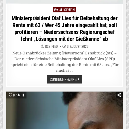
ALLGEMEIN
Posted
in
Ministerpräsident Olaf Lies für Beibehaltung der
Rente mit 63 / Wer 45 Jahre eingezahlt hat, soll
profitieren – Niedersachsens Regierungschef
lehnt „Lösungen mit der Gießkanne“ ab
RSS-FEED
6. AUGUST 2026
Neue Osnabrücker Zeitung [Newsroom]Osnabrück (ots) –
Der niedersächsische Ministerpräsident Olaf Lies (SPD)
spricht sich für eine Beibehaltung der Rente mit 63 aus. „Für
mich ist…
MINISTERPRÄSIDENT
CONTINUE READING
OLAF
LIES
FÜR
BEIBEHALTUNG
0
11
DER
RENTE
MIT
63
/
WER
45
JAHRE
EINGEZAHLT