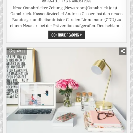
RSS-FEED
6. AUGUST 2026
Neue Osnabrücker Zeitung [Newsroom]Osnabrück (ots) –
Osnabrück. Kassenärztechef Andreas Gassen hat den neuen
Bundesgesundheitsminister Carsten Linnemann (CDU) zu
einem Neustart bei der Prävention aufgerufen. Deutschland…
KASSENÄRZTE
CONTINUE READING
FORDERN
VON
LINNEMANN
„PRÄVENTIONSOFFENSIVE
0
11
STATT
ALIBIVERANSTALTUNG“
/
KBV-
CHEF
GASSEN:
FLASCHE
WODKA
MÜSSTE
ZEHN
EURO
TEURER
WERDEN
–
DEUTSCHE
SIND
„HÄUFIG
DICKER
UND
RAUCHEN
MEHR“