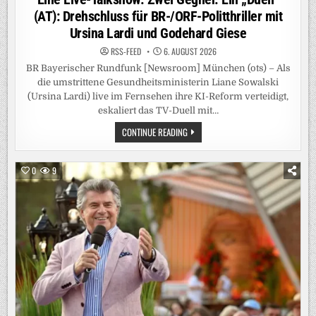
(AT): Drehschluss für BR-/ORF-Politthriller mit
Ursina Lardi und Godehard Giese
RSS-FEED
6. AUGUST 2026
BR Bayerischer Rundfunk [Newsroom] München (ots) – Als
die umstrittene Gesundheitsministerin Liane Sowalski
(Ursina Lardi) live im Fernsehen ihre KI-Reform verteidigt,
eskaliert das TV-Duell mit…
EINE
CONTINUE READING
LIVE-
TALKSHOW.
ZWEI
GEGNER.
0
9
EIN
„DUELL“
(AT):
DREHSCHLUSS
FÜR
BR-/ORF-
POLITTHRILLER
MIT
URSINA
LARDI
UND
GODEHARD
GIESE