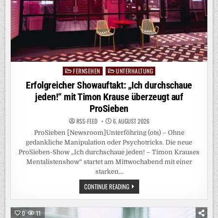
FERNSEHEN
UNTERHALTUNG
Posted
in
Erfolgreicher Showauftakt: „Ich durchschaue
jeden!“ mit Timon Krause überzeugt auf
ProSieben
RSS-FEED
6. AUGUST 2026
ProSieben [Newsroom]Unterföhring (ots) – Ohne
gedankliche Manipulation oder Psychotricks. Die neue
ProSieben-Show „Ich durchschaue jeden! – Timon Krauses
Mentalistenshow“ startet am Mittwochabend mit einer
starken…
ERFOLGREICHER
CONTINUE READING
SHOWAUFTAKT:
„ICH
DURCHSCHAUE
JEDEN!“
0
11
MIT