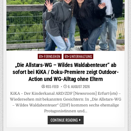
FERNSEHEN
UNTERHALTUNG
Posted
in
„Die Allstars-WG – Wildes Waldabenteuer“ ab
sofort bei KiKA / Doku-Premiere zeigt Outdoor-
Action und WG-Alltag ohne Eltern
RSS-FEED
6. AUGUST 2026
KiKA – Der Kinderkanal ARD/ZDF [Newsroom] Erfurt (ots) –
Wiedersehen mit bekannten Gesichtern: In „Die Allstars-WG
– Wildes Waldabenteuer“ (ZDF) kommen sechs ehemalige
Protagonistinnen und…
„DIE
CONTINUE READING
ALLSTARS-
WG