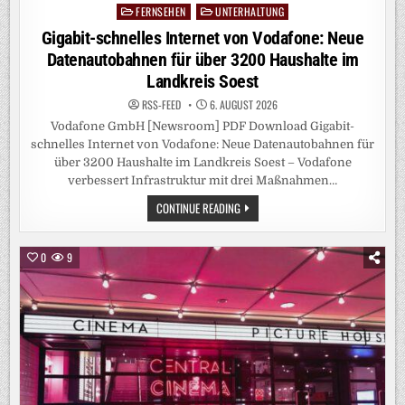
FERNSEHEN
UNTERHALTUNG
Posted
in
Gigabit-schnelles Internet von Vodafone: Neue
Datenautobahnen für über 3200 Haushalte im
Landkreis Soest
RSS-FEED
6. AUGUST 2026
Vodafone GmbH [Newsroom] PDF Download Gigabit-
schnelles Internet von Vodafone: Neue Datenautobahnen für
über 3200 Haushalte im Landkreis Soest – Vodafone
verbessert Infrastruktur mit drei Maßnahmen…
GIGABIT-
CONTINUE READING
SCHNELLES
INTERNET
VON
VODAFONE:
0
9
NEUE
DATENAUTOBAHNEN
FÜR
ÜBER
3200
HAUSHALTE
IM
LANDKREIS
SOEST