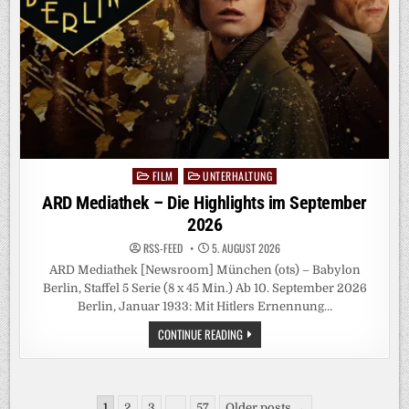
FILM
UNTERHALTUNG
Posted
in
ARD Mediathek – Die Highlights im September
2026
RSS-FEED
5. AUGUST 2026
ARD Mediathek [Newsroom] München (ots) – Babylon
Berlin, Staffel 5 Serie (8 x 45 Min.) Ab 10. September 2026
Berlin, Januar 1933: Mit Hitlers Ernennung…
ARD
CONTINUE READING
MEDIATHEK
–
DIE
HIGHLIGHTS
IM
Seitennummerierung
SEPTEMBER
1
2
3
…
57
Older posts →