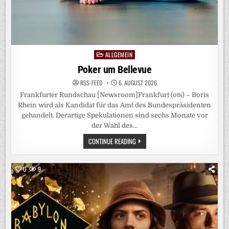
TABLIEREN“
ALLGEMEIN
Posted
in
Poker um Bellevue
RSS-FEED
6. AUGUST 2026
Frankfurter Rundschau [Newsroom]Frankfurt (ots) – Boris
Rhein wird als Kandidat für das Amt des Bundespräsidenten
gehandelt. Derartige Spekulationen sind sechs Monate vor
der Wahl des…
POKER
CONTINUE READING
UM
BELLEVUE
0
9