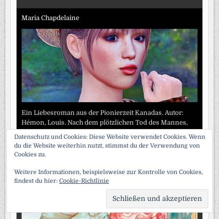
Maria Chapdelaine
Ein Liebesroman aus der Pionierzeit Kanadas. Autor:
Hémon, Louis. Nach dem plötzlichen Tod des Mannes,
den sie liebt, muss sich Maria für einen von zwei Freiern
Datenschutz und Cookies: Diese Website verwendet Cookies. Wenn
entscheiden, den sie heiraten
[...]
du die Website weiterhin nutzt, stimmst du der Verwendung von
Cookies zu.
Verliebte Frauen
Weitere Informationen, beispielsweise zur Kontrolle von Cookies,
findest du hier:
Cookie-Richtlinie
SCRO
TO
TOP