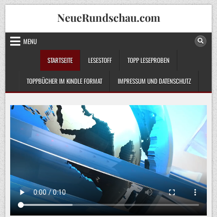
Skip
NeueRundschau.com
to
content
MENU
STARTSEITE
LESESTOFF
TOPP LESEPROBEN
TOPPBÜCHER IM KINDLE FORMAT
IMPRESSUM UND DATENSCHUTZ