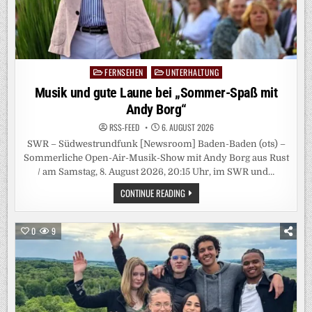
FERNSEHEN
UNTERHALTUNG
Posted
in
Musik und gute Laune bei „Sommer-Spaß mit
Andy Borg“
RSS-FEED
6. AUGUST 2026
SWR – Südwestrundfunk [Newsroom] Baden-Baden (ots) –
Sommerliche Open-Air-Musik-Show mit Andy Borg aus Rust
/ am Samstag, 8. August 2026, 20:15 Uhr, im SWR und…
MUSIK
CONTINUE READING
UND
GUTE
LAUNE
BEI
0
9
„SOMMER-
SPASS M
IT A
NDY B
ORG“