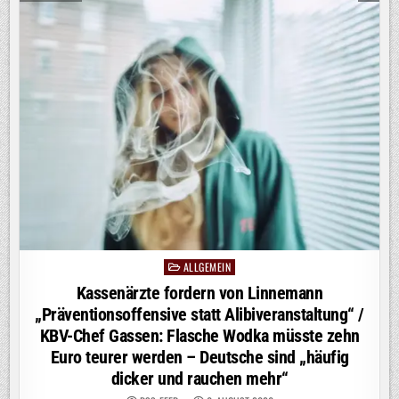
TIMON
KRAUSE
ÜBERZEUGT
AUF
PROSIEBEN
ALLGEMEIN
Posted
in
Kassenärzte fordern von Linnemann
„Präventionsoffensive statt Alibiveranstaltung“ /
KBV-Chef Gassen: Flasche Wodka müsste zehn
Euro teurer werden – Deutsche sind „häufig
dicker und rauchen mehr“