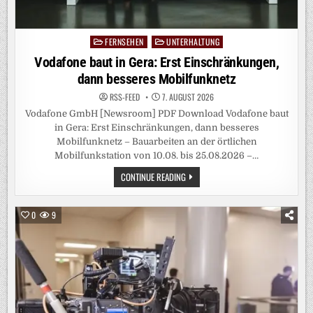
FERNSEHEN
UNTERHALTUNG
Posted
in
Vodafone baut in Gera: Erst Einschränkungen,
dann besseres Mobilfunknetz
RSS-FEED
7. AUGUST 2026
Vodafone GmbH [Newsroom] PDF Download Vodafone baut
in Gera: Erst Einschränkungen, dann besseres
Mobilfunknetz – Bauarbeiten an der örtlichen
Mobilfunkstation von 10.08. bis 25.08.2026 –…
VODAFONE
CONTINUE READING
BAUT
IN
GERA:
ERST
0
9
EINSCHRÄNKUNGEN,
DANN
BESSERES
MOBILFUNKNETZ