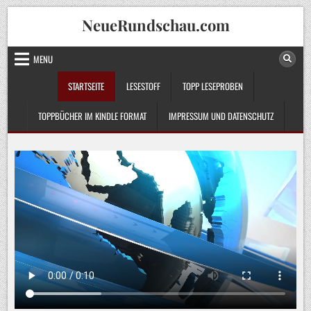
Skip
NeueRundschau.com
to
content
MENU
STARTSEITE
LESESTOFF
TOPP LESEPROBEN
TOPPBÜCHER IM KINDLE FORMAT
IMPRESSUM UND DATENSCHUTZ