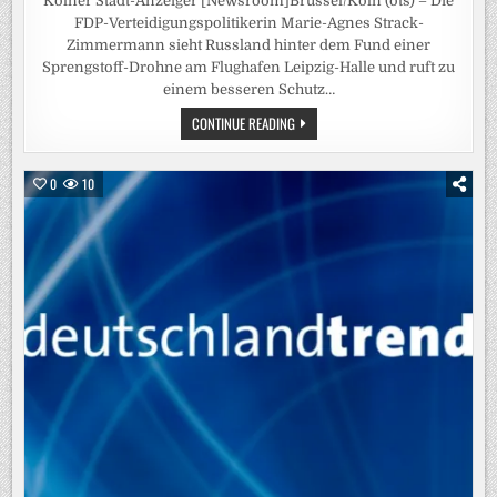
Kölner Stadt-Anzeiger [Newsroom]Brüssel/Köln (ots) – Die
FDP-Verteidigungspolitikerin Marie-Agnes Strack-
Zimmermann sieht Russland hinter dem Fund einer
Sprengstoff-Drohne am Flughafen Leipzig-Halle und ruft zu
einem besseren Schutz…
STRACK-
CONTINUE READING
ZIMMERMANN
NENNT
RUSSLAND
ALS
0
10
URHEBER
DES
DROHNEN-
VORFALLS
IN
LEIPZIG
–
VERTEIDIGUNGSEXPERTIN
MAHNT
BESSEREN
SCHUTZ
DEUTSCHER
FLUGHÄFEN
AN