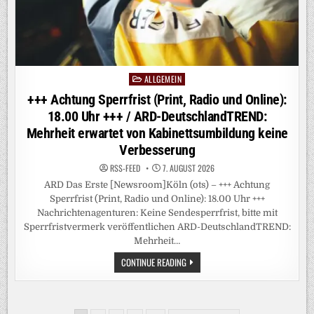
MEIST
SICHER
–
ABER
GEFÜHL
DER
UNSICHERHEIT
IST
GEWACHSEN
ALLGEMEIN
Posted
in
+++ Achtung Sperrfrist (Print, Radio und Online):
18.00 Uhr +++ / ARD-DeutschlandTREND:
Mehrheit erwartet von Kabinettsumbildung keine
Verbesserung
RSS-FEED
7. AUGUST 2026
ARD Das Erste [Newsroom]Köln (ots) – +++ Achtung
Sperrfrist (Print, Radio und Online): 18.00 Uhr +++
Nachrichtenagenturen: Keine Sendesperrfrist, bitte mit
Sperrfristvermerk veröffentlichen ARD-DeutschlandTREND:
Mehrheit…
+++
CONTINUE READING
ACHTUNG
SPERRFRIST
(PRINT,
RADIO
UND