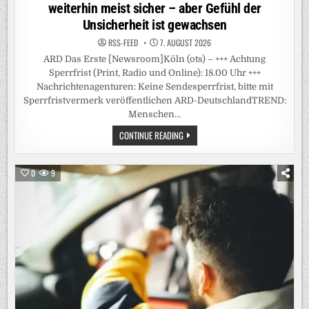
weiterhin meist sicher – aber Gefühl der
Unsicherheit ist gewachsen
RSS-FEED
7. AUGUST 2026
ARD Das Erste [Newsroom]Köln (ots) – +++ Achtung
Sperrfrist (Print, Radio und Online): 18.00 Uhr +++
Nachrichtenagenturen: Keine Sendesperrfrist, bitte mit
Sperrfristvermerk veröffentlichen ARD-DeutschlandTREND:
Menschen…
+++
CONTINUE READING
ACHTUNG
SPERRFRIST
(PRINT,
RADIO
0
9
UND
ONLINE):
18.00
UHR
+++
/
ARD-
DEUTSCHLANDTREND:
MENSCHEN
FÜHLEN
SICH
IM
ÖFFENTLICHEN
RAUM
WEITERHIN