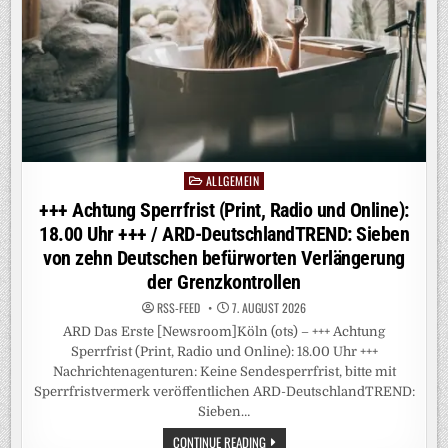
ANSCHLUSS
AN
DIE
AFD
ALLGEMEIN
Posted
in
+++ Achtung Sperrfrist (Print, Radio und Online):
18.00 Uhr +++ / ARD-DeutschlandTREND: Sieben
von zehn Deutschen befürworten Verlängerung
der Grenzkontrollen
RSS-FEED
7. AUGUST 2026
ARD Das Erste [Newsroom]Köln (ots) – +++ Achtung
Sperrfrist (Print, Radio und Online): 18.00 Uhr +++
Nachrichtenagenturen: Keine Sendesperrfrist, bitte mit
Sperrfristvermerk veröffentlichen ARD-DeutschlandTREND:
Sieben…
+++
CONTINUE READING