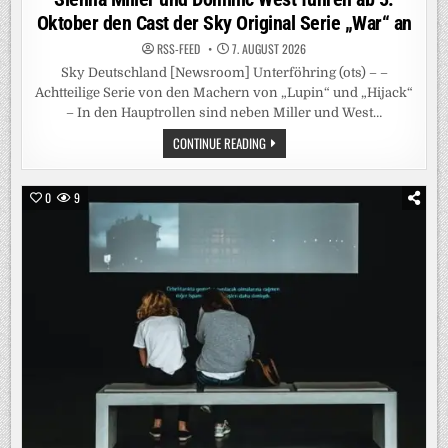
Oktober den Cast der Sky Original Serie „War“ an
RSS-FEED
7. AUGUST 2026
Sky Deutschland [Newsroom] Unterföhring (ots) – –
Achtteilige Serie von den Machern von „Lupin“ und „Hijack“
– In den Hauptrollen sind neben Miller und West…
SIENNA
CONTINUE READING
MILLER
UND
DOMINIC
WEST
0
9
FÜHREN
AB
5.
OKTOBER
DEN
CAST
DER
SKY
ORIGINAL
SERIE
„WAR“
AN