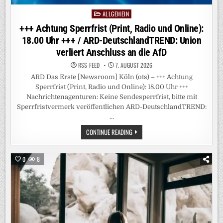
ALLGEMEIN
Posted
in
+++ Achtung Sperrfrist (Print, Radio und Online):
18.00 Uhr +++ / ARD-DeutschlandTREND: Union
verliert Anschluss an die AfD
RSS-FEED
7. AUGUST 2026
ARD Das Erste [Newsroom] Köln (ots) – +++ Achtung
Sperrfrist (Print, Radio und Online): 18.00 Uhr +++
Nachrichtenagenturen: Keine Sendesperrfrist, bitte mit
Sperrfristvermerk veröffentlichen ARD-DeutschlandTREND:
…
+++
CONTINUE READING
ACHTUNG
SPERRFRIST
(PRINT,
RADIO
0
8
UND
ONLINE):
18.00
UHR
+++
/
ARD-
DEUTSCHLANDTREND:
UNION
VERLIERT