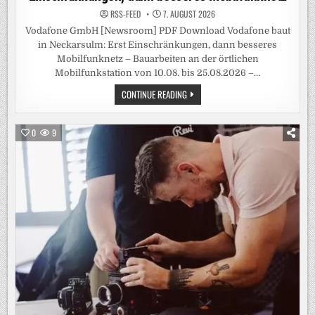
RSS-FEED
7. AUGUST 2026
Vodafone GmbH [Newsroom] PDF Download Vodafone baut
in Neckarsulm: Erst Einschränkungen, dann besseres
Mobilfunknetz – Bauarbeiten an der örtlichen
Mobilfunkstation von 10.08. bis 25.08.2026 –…
VODAFONE
CONTINUE READING
BAUT
IN
NECKARSULM:
ERST
0
9
EINSCHRÄNKUNGEN,
DANN
BESSERES
MOBILFUNKNETZ