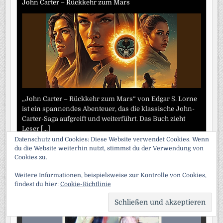
John Carter – Rückkehr zum Mars
„John Carter – Rückkehr zum Mars“ von Edgar S. Lorne
ist ein spannendes Abenteuer, das die klassische John-
Carter-Saga aufgreift und weiterführt. Das Buch zieht
Leser
[...]
Datenschutz und Cookies: Diese Website verwendet Cookies. Wenn
du die Website weiterhin nutzt, stimmst du der Verwendung von
Die außergewöhnlichen Abenteuer des Arsene Lupin
Cookies zu.
Weitere Informationen, beispielsweise zur Kontrolle von Cookies,
findest du hier:
Cookie-Richtlinie
SCRO
TO
TOP