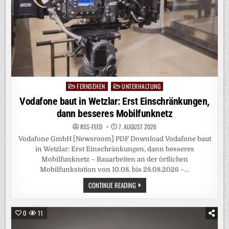
FERNSEHEN
UNTERHALTUNG
Posted
in
Vodafone baut in Wetzlar: Erst Einschränkungen,
dann besseres Mobilfunknetz
RSS-FEED
7. AUGUST 2026
Vodafone GmbH [Newsroom] PDF Download Vodafone baut
in Wetzlar: Erst Einschränkungen, dann besseres
Mobilfunknetz – Bauarbeiten an der örtlichen
Mobilfunkstation von 10.08. bis 28.08.2026 –…
VODAFONE
CONTINUE READING
BAUT
IN
WETZLAR:
ERST
0
11
EINSCHRÄNKUNGEN,
DANN