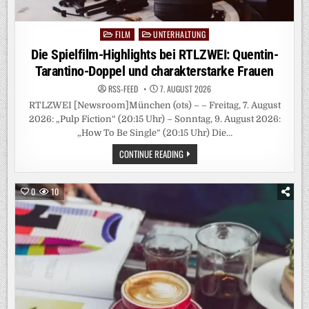
FILM
UNTERHALTUNG
Posted
in
Die Spielfilm-Highlights bei RTLZWEI: Quentin-
Tarantino-Doppel und charakterstarke Frauen
RSS-FEED
7. AUGUST 2026
RTLZWEI [Newsroom]München (ots) – – Freitag, 7. August
2026: „Pulp Fiction“ (20:15 Uhr) – Sonntag, 9. August 2026:
„How To Be Single“ (20:15 Uhr) Die…
DIE
CONTINUE READING
SPIELFILM-
HIGHLIGHTS
BEI
RTLZWEI:
0
10
QUENTIN-
TARANTINO-
DOPPEL
UND
CHARAKTERSTARKE
FRAUEN