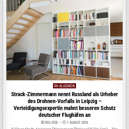
ALKOHOL:
„EINE
DER
STÄRKSTEN
DROGEN
AUF
DIESEM
PLANETEN“
/
LOVEPARADE-
MITGRÜNDER
DR.
MOTTE
VERURTEILT
ALKOHOLKONSUM
AUF
TECHNO-
EVENTS
ALLGEMEIN
Posted
in
Strack-Zimmermann nennt Russland als Urheber
des Drohnen-Vorfalls in Leipzig –
Verteidigungsexpertin mahnt besseren Schutz
deutscher Flughäfen an
RSS-FEED
7. AUGUST 2026