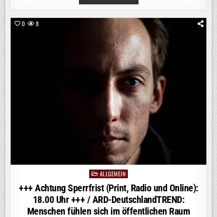
ACHTUNG
SPERRFRIST
(PRINT,
RADIO
0
8
UND
ONLINE):
18.00
UHR
+++
/
ARD-
DEUTSCHLANDTREND:
SIEBEN
VON
ZEHN
DEUTSCHEN
BEFÜRWORTEN
VERLÄNGERUNG
DER
GRENZKONTROLLEN
ALLGEMEIN
Posted
in
+++ Achtung Sperrfrist (Print, Radio und Online):
18.00 Uhr +++ / ARD-DeutschlandTREND:
Menschen fühlen sich im öffentlichen Raum