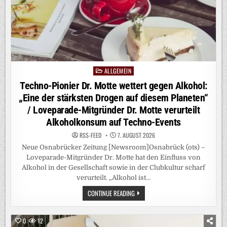
ALLGEMEIN
Posted
in
Techno-Pionier Dr. Motte wettert gegen Alkohol:
„Eine der stärksten Drogen auf diesem Planeten“
/ Loveparade-Mitgründer Dr. Motte verurteilt
Alkoholkonsum auf Techno-Events
RSS-FEED
7. AUGUST 2026
Neue Osnabrücker Zeitung [Newsroom]Osnabrück (ots) –
Loveparade-Mitgründer Dr. Motte hat den Einfluss von
Alkohol in der Gesellschaft sowie in der Clubkultur scharf
verurteilt. „Alkohol ist…
TECHNO-
CONTINUE READING
PIONIER
DR.
MOTTE
WETTERT
0
12
GEGEN