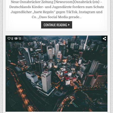
Neue Osnabrücker Zeitung [Newsroom]Osnabrück (ots) –
Deutschlands Kinder- und Jugendärzte fordern zum Schutz
Jugendlicher „harte Regeln“ gegen TikTok, Instagram und
Co. „Dass Social Media gerade…
KINDER-
CONTINUE READING
UND
JUGENDÄRZTE
FORDERN
NATIONALE
0
11
SCHRANKEN
FÜR
SOCIAL
MEDIA
/
BVKJ-
SPRECHER
MASKE:
„REGIERUNG
MUSS
ENDLICH
HANDELN“-
KLAGE
ÜBER
„GRAVIERENDES
ELTERNVERSAGEN“
BEI
SOCIAL
MEDIA