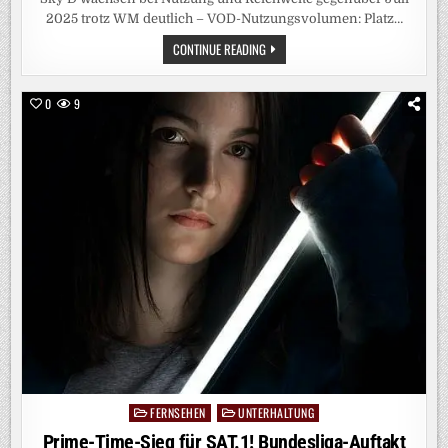
2025 trotz WM deutlich – VOD-Nutzungsvolumen: Platz…
GEMEINSAM
CONTINUE READING
STARK:
RTL+
SKY
D
0
9
ERREICHT
IM
JULI
11,41
MILLIONEN
MENSCHEN
FERNSEHEN
UNTERHALTUNG
Posted
in
Prime-Time-Sieg für SAT.1! Bundesliga-Auftakt