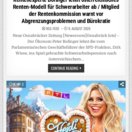
Renten-Modell für Schwerarbeiter ab / Mitglied
der Rentenkommission warnt vor
Abgrenzungsproblemen und Bürokratie
RSS-FEED
9. AUGUST 2026
Neue Osnabrücker Zeitung [Newsroom]Osnabrück (ots) –
Der Ökonom Peter Bofinger lehnt die vom
Parlamentarischen Geschäftsführer der SPD-Fraktion, Dirk
Wiese, ins Spiel gebrachte Schwerarbeitspension nach
österreichischem…
RENTENEXPERTE
CONTINUE READING
BOFINGER
LEHNT
ÖSTERREICHISCHES
RENTEN-
0
3
MODELL
FÜR
SCHWERARBEITER
AB
/
MITGLIED
DER
RENTENKOMMISSION
WARNT
VOR
ABGRENZUNGSPROBLEMEN
UND