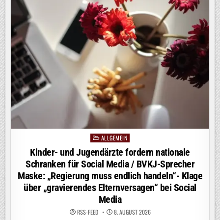
GKV-
REFORM
/
BVKJ-
SPRECHER
MASKE:
„WARTEZEITEN
BEI
PSYCHISCHEN
LEIDEN
SCHON
JETZT
KAUM
AUSZUHALTEN“-
„DAS
ALLES
GEHT
IN
DIE
FALSCHE
RICHTUNG“
ALLGEMEIN
Posted
in
Kinder- und Jugendärzte fordern nationale
Schranken für Social Media / BVKJ-Sprecher
Maske: „Regierung muss endlich handeln“- Klage
über „gravierendes Elternversagen“ bei Social
Media
RSS-FEED
8. AUGUST 2026