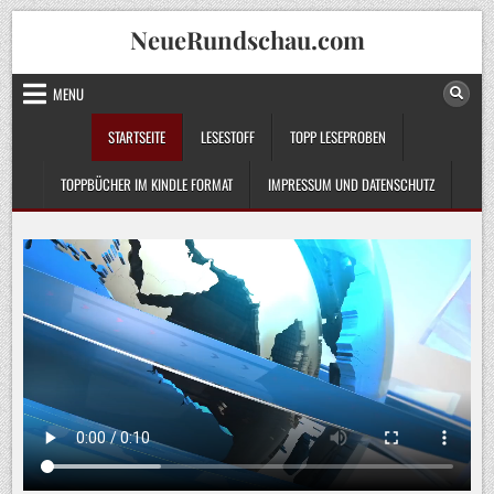
Skip
NeueRundschau.com
to
content
MENU
STARTSEITE
LESESTOFF
TOPP LESEPROBEN
TOPPBÜCHER IM KINDLE FORMAT
IMPRESSUM UND DATENSCHUTZ