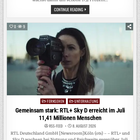
EIN
CONTINUE READING
SOMMER-
STREAMING-
MÄRCHEN:
JOYN
0
9
FEIERT
DEN
BESTEN
JULI
SEINER
GESCHICHTE
FERNSEHEN
UNTERHALTUNG
Posted
in
Gemeinsam stark: RTL+ Sky D erreicht im Juli
11,41 Millionen Menschen
RSS-FEED
8. AUGUST 2026
RTL Deutschland GmbH [Newsroom]Köln (ots) – – RTL+ und
Sky D wachsen bei Nutzung und Reichweite gegenüber Juli