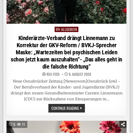
ALLGEMEIN
Posted
in
Kinderärzte-Verband drängt Linnemann zu
Korrektur der GKV-Reform / BVKJ-Sprecher
Maske: „Wartezeiten bei psychischen Leiden
schon jetzt kaum auszuhalten“- „Das alles geht in
die falsche Richtung“
RSS-FEED
8. AUGUST 2026
Neue Osnabrücker Zeitung [Newsroom]Osnabrück (ots) –
Der Berufsverband der Kinder- und Jugendärzte (BVKJ)
drängt den neuen Gesundheitsminister Carsten Linnemann
(CDU) zur Rücknahme von Einsparungen in…
KINDERÄRZTE-
CONTINUE READING
VERBAND
DRÄNGT
LINNEMANN
ZU
0
11
KORREKTUR
DER