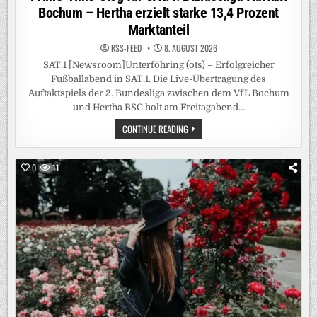
Bochum – Hertha erzielt starke 13,4 Prozent
Marktanteil
RSS-FEED
8. AUGUST 2026
SAT.1 [Newsroom]Unterföhring (ots) – Erfolgreicher
Fußballabend in SAT.1. Die Live-Übertragung des
Auftaktspiels der 2. Bundesliga zwischen dem VfL Bochum
und Hertha BSC holt am Freitagabend…
PRIME-
CONTINUE READING
TIME-
SIEG
FÜR
SAT.1!
0
11
BUNDESLIGA-
AUFTAKT
BOCHUM
–
HERTHA
ERZIELT
STARKE
13,4
PROZENT
MARKTANTEIL