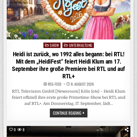
BÜROKRATIE
SHOW
UNTERHALTUNG
Posted
in
Heidi ist zurück, wo 1992 alles begann: bei RTL!
Mit dem „HeidiFest“ feiert Heidi Klum am 17.
September ihre große Premiere bei RTL und auf
RTL+
RSS-FEED
8. AUGUST 2026
RTL Television GmbH [Newsroom] Köln (ots) – Heidi Klum
feiert offiziell ihre erste große Primetime-Show bei RTL und
auf RTL+. Am Donnerstag, 17. September, lädt…
HEIDI
CONTINUE READING
IST
ZURÜCK,
WO
1992
0
8
ALLES
BEGANN: