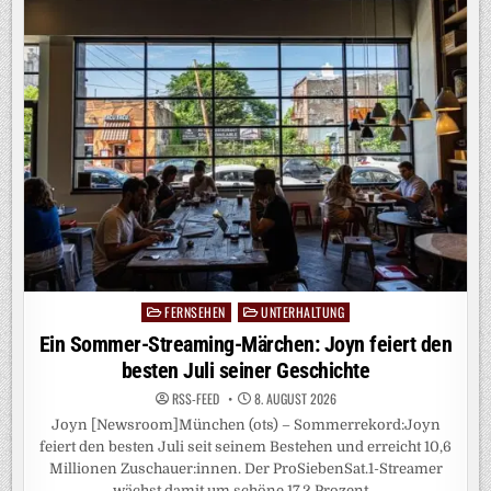
BEI
RTL!
MIT
DEM
„HEIDIFEST“
FEIERT
HEIDI
KLUM
AM
17.
SEPTEMBER
IHRE
GROSSE P
REMIERE B
EI R
TL U
ND A
UF R
TL+
FERNSEHEN
UNTERHALTUNG
Posted
in
Ein Sommer-Streaming-Märchen: Joyn feiert den
besten Juli seiner Geschichte
RSS-FEED
8. AUGUST 2026
Joyn [Newsroom]München (ots) – Sommerrekord:Joyn
feiert den besten Juli seit seinem Bestehen und erreicht 10,6
Millionen Zuschauer:innen. Der ProSiebenSat.1-Streamer
wächst damit um schöne 17,2 Prozent…