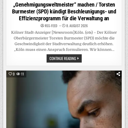
„Genehmigungsweltmeister“ machen / Torsten
Burmester (SPD) kündigt Beschleunigungs- und
Effizienzprogramm für die Verwaltung an
RSS-FEED
8. AUGUST 2026
Kölner Stadt-Anzeiger [Newsroom]Köln. (ots) – Der Kölner
Oberbürgermeister Torsten Burmester (SPD) möchte die
Geschwindigkeit der Stadtverwaltung deutlich erhöhen.
„Köln muss einen Anspruch formulieren. Wir können…
KÖLNER
CONTINUE READING
OB
WILL
SEINE
STADT
0
11
ZUM
„GENEHMIGUNGSWELTMEISTER“
MACHEN
/
TORSTEN
BURMESTER
(SPD)
KÜNDIGT
BESCHLEUNIGUNGS-
UND
EFFIZIENZPROGRAMM
FÜR
DIE
VERWALTUNG