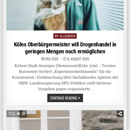
ALLGEMEIN
Posted
in
Kölns Oberbürgermeister will Drogenhandel in
geringen Mengen noch ermöglichen
RSS-FEED
8. AUGUST 2026
Kölner Stadt-Anzeiger [Newsroom]Köln. (ots) – Torsten
Burmester fordert „Experimentierklauseln“ für die
Kommunen / Enttäuschung über hinhaltendes Agieren der
NRW-Landesregierung SPD-Politiker stellt härteres
Vorgehen gegen organisierte…
KÖLNS
CONTINUE READING
OBERBÜRGERMEISTER
WILL
DROGENHANDEL
IN
0
10
GERINGEN
MENGEN
NOCH
ERMÖGLICHEN