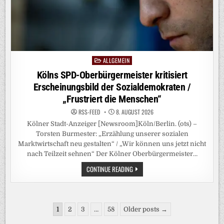
AN
ALLGEMEIN
Posted
in
Kölns SPD-Oberbürgermeister kritisiert
Erscheinungsbild der Sozialdemokraten /
„Frustriert die Menschen“
RSS-FEED
8. AUGUST 2026
Kölner Stadt-Anzeiger [Newsroom]Köln/Berlin. (ots) –
Torsten Burmester: „Erzählung unserer sozialen
Marktwirtschaft neu gestalten“ / „Wir können uns jetzt nicht
nach Teilzeit sehnen“ Der Kölner Oberbürgermeister…
KÖLNS
CONTINUE READING
SPD-
OBERBÜRGERMEISTER
KRITISIERT
ERSCHEINUNGSBILD
DER
Seitennummerierung
SOZIALDEMOKRATEN
1
2
3
…
58
Older posts →
/
der
„FRUSTRIERT