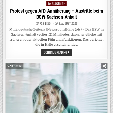
ALLGEMEIN
Posted
in
Protest gegen AfD-Annäherung – Austritte beim
BSW-Sachsen-Anhalt
RSS-FEED
8. AUGUST 2026
Mitteldeutsche Zeitung [Newsroom]Halle (ots) – Das BSW in
Sachsen-Anhalt verliert 21 Mitglieder, darunter etliche mit
früheren oder aktuellen Führungsfunktionen. Das berichtet
die in Halle erscheinende…
PROTEST
CONTINUE READING
GEGEN
AFD-
ANNÄHERUNG
–
0
12
AUSTRITTE
BEIM
BSW-
SACHSEN-
ANHALT