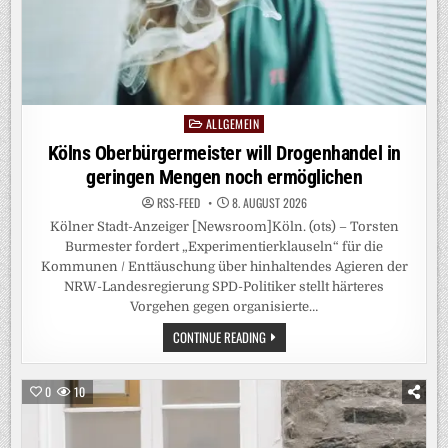
ALLGEMEIN
Posted
in
Kölns Oberbürgermeister will Drogenhandel in
geringen Mengen noch ermöglichen
RSS-FEED
8. AUGUST 2026
Kölner Stadt-Anzeiger [Newsroom]Köln. (ots) – Torsten
Burmester fordert „Experimentierklauseln“ für die
Kommunen / Enttäuschung über hinhaltendes Agieren der
NRW-Landesregierung SPD-Politiker stellt härteres
Vorgehen gegen organisierte…
KÖLNS
CONTINUE READING
OBERBÜRGERMEISTER
WILL
DROGENHANDEL
IN
0
10
GERINGEN
MENGEN
NOCH
ERMÖGLICHEN