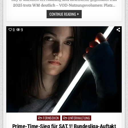
2025 trotz WM deutlich – VOD-Nutzungsvolumen: Platz…
GEMEINSAM
CONTINUE READING
STARK:
RTL+
SKY
D
0
9
ERREICHT
IM
JULI
11,41
MILLIONEN
MENSCHEN
FERNSEHEN
UNTERHALTUNG
Posted
in
Prime-Time-Sieg für SAT.1! Bundesliga-Auftakt