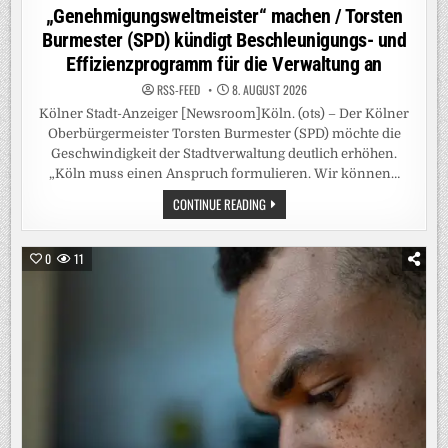
„Genehmigungsweltmeister“ machen / Torsten
Burmester (SPD) kündigt Beschleunigungs- und
Effizienzprogramm für die Verwaltung an
RSS-FEED
8. AUGUST 2026
Kölner Stadt-Anzeiger [Newsroom]Köln. (ots) – Der Kölner
Oberbürgermeister Torsten Burmester (SPD) möchte die
Geschwindigkeit der Stadtverwaltung deutlich erhöhen.
„Köln muss einen Anspruch formulieren. Wir können…
KÖLNER
CONTINUE READING
OB
WILL
SEINE
STADT
0
11
ZUM
„GENEHMIGUNGSWELTMEISTER“
MACHEN
/
TORSTEN
BURMESTER
(SPD)
KÜNDIGT
BESCHLEUNIGUNGS-
UND
EFFIZIENZPROGRAMM
FÜR
DIE
VERWALTUNG