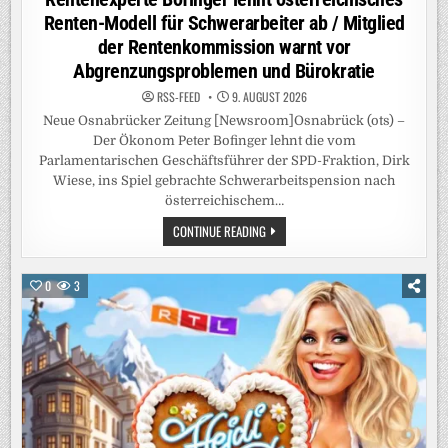
Renten-Modell für Schwerarbeiter ab / Mitglied
der Rentenkommission warnt vor
Abgrenzungsproblemen und Bürokratie
RSS-FEED
9. AUGUST 2026
Neue Osnabrücker Zeitung [Newsroom]Osnabrück (ots) –
Der Ökonom Peter Bofinger lehnt die vom
Parlamentarischen Geschäftsführer der SPD-Fraktion, Dirk
Wiese, ins Spiel gebrachte Schwerarbeitspension nach
österreichischem…
RENTENEXPERTE
CONTINUE READING
BOFINGER
LEHNT
ÖSTERREICHISCHES
RENTEN-
0
3
MODELL
FÜR
SCHWERARBEITER
AB
/
MITGLIED
DER
RENTENKOMMISSION
WARNT
VOR
ABGRENZUNGSPROBLEMEN
UND