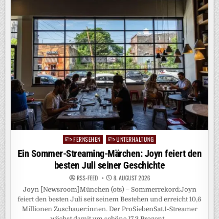
BEI
RTL!
MIT
DEM
„HEIDIFEST“
FEIERT
HEIDI
KLUM
AM
17.
SEPTEMBER
IHRE
GROSSE P
REMIERE B
EI R
TL U
ND A
UF R
TL+
FERNSEHEN
UNTERHALTUNG
Posted
in
Ein Sommer-Streaming-Märchen: Joyn feiert den
besten Juli seiner Geschichte
RSS-FEED
8. AUGUST 2026
Joyn [Newsroom]München (ots) – Sommerrekord:Joyn
feiert den besten Juli seit seinem Bestehen und erreicht 10,6
Millionen Zuschauer:innen. Der ProSiebenSat.1-Streamer
wächst damit um schöne 17,2 Prozent…