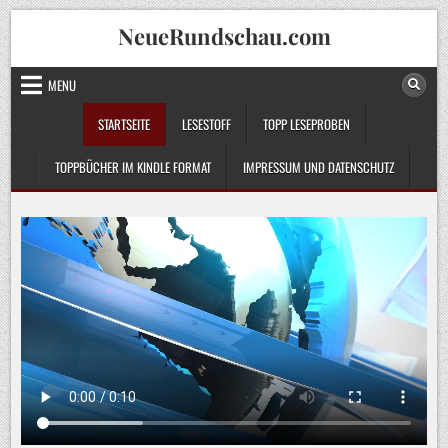
Skip
NeueRundschau.com
to
content
MENU
STARTSEITE
LESESTOFF
TOPP LESEPROBEN
TOPPBÜCHER IM KINDLE FORMAT
IMPRESSUM UND DATENSCHUTZ