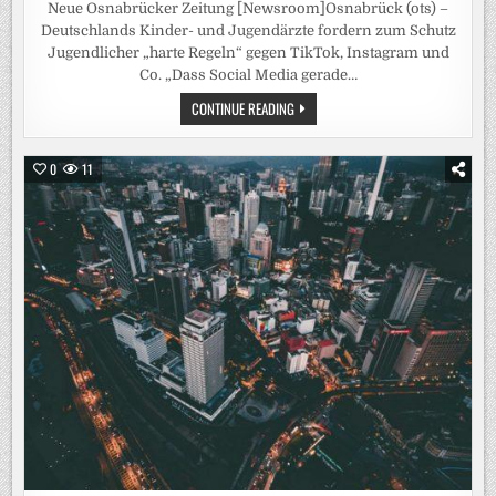
Neue Osnabrücker Zeitung [Newsroom]Osnabrück (ots) –
Deutschlands Kinder- und Jugendärzte fordern zum Schutz
Jugendlicher „harte Regeln“ gegen TikTok, Instagram und
Co. „Dass Social Media gerade…
KINDER-
CONTINUE READING
UND
JUGENDÄRZTE
FORDERN
NATIONALE
0
11
SCHRANKEN
FÜR
SOCIAL
MEDIA
/
BVKJ-
SPRECHER
MASKE:
„REGIERUNG
MUSS
ENDLICH
HANDELN“-
KLAGE
ÜBER
„GRAVIERENDES
ELTERNVERSAGEN“
BEI
SOCIAL
MEDIA