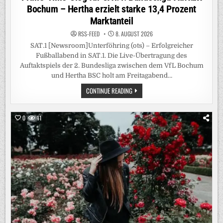
Bochum – Hertha erzielt starke 13,4 Prozent
Marktanteil
RSS-FEED
8. AUGUST 2026
SAT.1 [Newsroom]Unterföhring (ots) – Erfolgreicher
Fußballabend in SAT.1. Die Live-Übertragung des
Auftaktspiels der 2. Bundesliga zwischen dem VfL Bochum
und Hertha BSC holt am Freitagabend…
PRIME-
CONTINUE READING
TIME-
SIEG
FÜR
SAT.1!
0
11
BUNDESLIGA-
AUFTAKT
BOCHUM
–
HERTHA
ERZIELT
STARKE
13,4
PROZENT
MARKTANTEIL