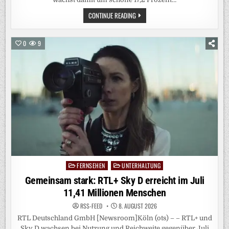
EIN
CONTINUE READING
SOMMER-
STREAMING-
MÄRCHEN:
JOYN
0
9
FEIERT
DEN
BESTEN
JULI
SEINER
GESCHICHTE
FERNSEHEN
UNTERHALTUNG
Posted
in
Gemeinsam stark: RTL+ Sky D erreicht im Juli
11,41 Millionen Menschen
RSS-FEED
8. AUGUST 2026
RTL Deutschland GmbH [Newsroom]Köln (ots) – – RTL+ und
Sky D wachsen bei Nutzung und Reichweite gegenüber Juli