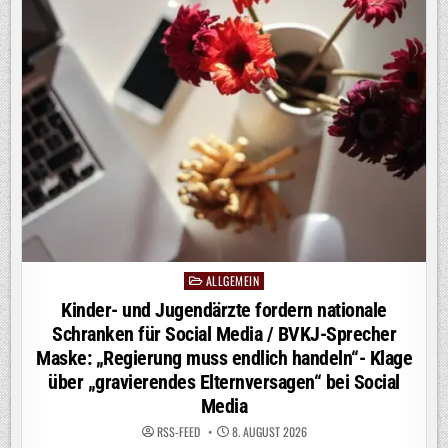
GKV-
REFORM
/
BVKJ-
SPRECHER
MASKE:
„WARTEZEITEN
BEI
PSYCHISCHEN
LEIDEN
SCHON
JETZT
KAUM
AUSZUHALTEN“-
„DAS
ALLES
GEHT
IN
DIE
FALSCHE
RICHTUNG“
ALLGEMEIN
Posted
in
Kinder- und Jugendärzte fordern nationale
Schranken für Social Media / BVKJ-Sprecher
Maske: „Regierung muss endlich handeln“- Klage
über „gravierendes Elternversagen“ bei Social
Media
RSS-FEED
8. AUGUST 2026