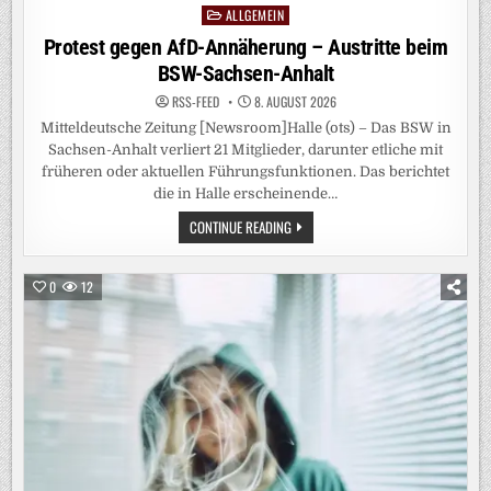
ALLGEMEIN
Posted
in
Protest gegen AfD-Annäherung – Austritte beim
BSW-Sachsen-Anhalt
RSS-FEED
8. AUGUST 2026
Mitteldeutsche Zeitung [Newsroom]Halle (ots) – Das BSW in
Sachsen-Anhalt verliert 21 Mitglieder, darunter etliche mit
früheren oder aktuellen Führungsfunktionen. Das berichtet
die in Halle erscheinende…
PROTEST
CONTINUE READING
GEGEN
AFD-
ANNÄHERUNG
–
0
12
AUSTRITTE
BEIM
BSW-
SACHSEN-
ANHALT