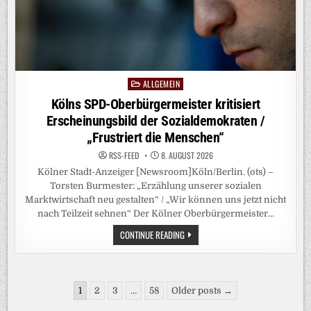
AN
ALLGEMEIN
Posted
in
Kölns SPD-Oberbürgermeister kritisiert
Erscheinungsbild der Sozialdemokraten /
„Frustriert die Menschen“
RSS-FEED
8. AUGUST 2026
Kölner Stadt-Anzeiger [Newsroom]Köln/Berlin. (ots) –
Torsten Burmester: „Erzählung unserer sozialen
Marktwirtschaft neu gestalten“ / „Wir können uns jetzt nicht
nach Teilzeit sehnen“ Der Kölner Oberbürgermeister…
KÖLNS
CONTINUE READING
SPD-
OBERBÜRGERMEISTER
KRITISIERT
ERSCHEINUNGSBILD
DER
Seitennummerierung
SOZIALDEMOKRATEN
1
2
3
…
58
Older posts →
/
der
„FRUSTRIERT