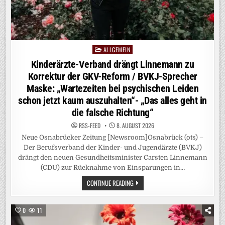
ALLGEMEIN
Posted
in
Kinderärzte-Verband drängt Linnemann zu
Korrektur der GKV-Reform / BVKJ-Sprecher
Maske: „Wartezeiten bei psychischen Leiden
schon jetzt kaum auszuhalten“- „Das alles geht in
die falsche Richtung“
RSS-FEED
8. AUGUST 2026
Neue Osnabrücker Zeitung [Newsroom]Osnabrück (ots) –
Der Berufsverband der Kinder- und Jugendärzte (BVKJ)
drängt den neuen Gesundheitsminister Carsten Linnemann
(CDU) zur Rücknahme von Einsparungen in…
KINDERÄRZTE-
CONTINUE READING
VERBAND
DRÄNGT
LINNEMANN
ZU
0
11
KORREKTUR
DER