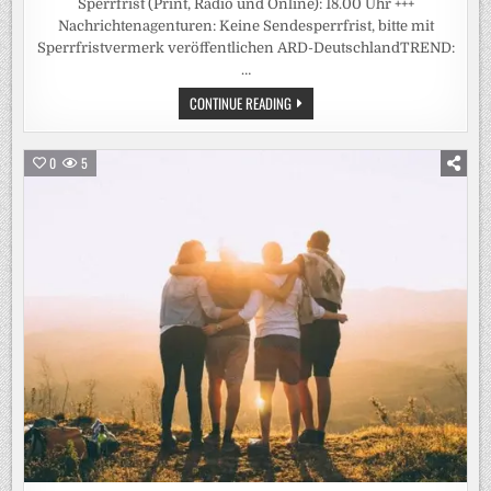
Sperrfrist (Print, Radio und Online): 18.00 Uhr +++
Nachrichtenagenturen: Keine Sendesperrfrist, bitte mit
Sperrfristvermerk veröffentlichen ARD-DeutschlandTREND:
…
+++
CONTINUE READING
ACHTUNG
SPERRFRIST
(PRINT,
RADIO
0
5
UND
ONLINE):
18.00
UHR
+++
/
ARD-
DEUTSCHLANDTREND:
UNION
VERLIERT
ANSCHLUSS
AN
DIE
AFD