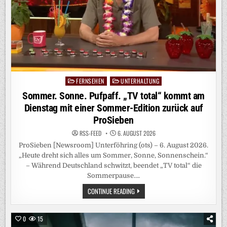
UND
WG-
ALLTAG
OHNE
ELTERN
FERNSEHEN
UNTERHALTUNG
Posted
in
Sommer. Sonne. Pufpaff. „TV total“ kommt am
Dienstag mit einer Sommer-Edition zurück auf
ProSieben
RSS-FEED
6. AUGUST 2026
ProSieben [Newsroom] Unterföhring (ots) – 6. August 2026.
„Heute dreht sich alles um Sommer, Sonne, Sonnenschein.“
– Während Deutschland schwitzt, beendet „TV total“ die
Sommerpause….
SOMMER.
CONTINUE READING
SONNE.
PUFPAFF.
„TV
TOTAL“
0
15
KOMMT