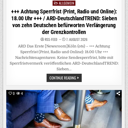
ALLGEMEIN
Posted
in
+++ Achtung Sperrfrist (Print, Radio und Online):
18.00 Uhr +++ / ARD-DeutschlandTREND: Sieben
von zehn Deutschen befürworten Verlängerung
der Grenzkontrollen
RSS-FEED
7. AUGUST 2026
ARD Das Erste [Newsroom]Köln (ots) – +++ Achtung
Sperrfrist (Print, Radio und Online): 18.00 Uhr +++
Nachrichtenagenturen: Keine Sendesperrfrist, bitte mit
Sperrfristvermerk veröffentlichen ARD-DeutschlandTREND:
Sieben…
+++
CONTINUE READING
ACHTUNG
SPERRFRIST
(PRINT,
RADIO
0
4
UND
ONLINE):
18.00
UHR
+++
/
ARD-
DEUTSCHLANDTREND:
SIEBEN