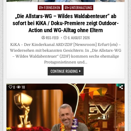
FERNSEHEN
UNTERHALTUNG
Posted
in
„Die Allstars-WG – Wildes Waldabenteuer“ ab
sofort bei KiKA / Doku-Premiere zeigt Outdoor-
Action und WG-Alltag ohne Eltern
RSS-FEED
6. AUGUST 2026
KiKA – Der Kinderkanal ARD/ZDF [Newsroom] Erfurt (ots) –
Wiedersehen mit bekannten Gesichtern: In „Die Allstars-WG
– Wildes Waldabenteuer“ (ZDF) kommen sechs ehemalige
Protagonistinnen und…
„DIE
CONTINUE READING
ALLSTARS-
WG
–
WILDES
0
18
WALDABENTEUER“
AB
SOFORT
BEI
KIKA
/
DOKU-
PREMIERE
ZEIGT
OUTDOOR-
ACTION