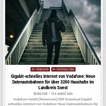
AM
DIENSTAG
MIT
EINER
SOMMER-
EDITION
ZURÜCK
AUF
PROSIEBEN
FERNSEHEN
UNTERHALTUNG
Posted
in
Gigabit-schnelles Internet von Vodafone: Neue
Datenautobahnen für über 3200 Haushalte im
Landkreis Soest
RSS-FEED
6. AUGUST 2026
Vodafone GmbH [Newsroom] PDF Download Gigabit-
schnelles Internet von Vodafone: Neue Datenautobahnen für