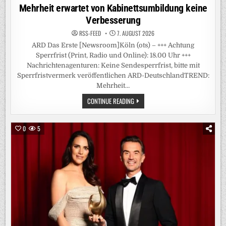
Mehrheit erwartet von Kabinettsumbildung keine
Verbesserung
RSS-FEED
7. AUGUST 2026
ARD Das Erste [Newsroom]Köln (ots) – +++ Achtung
Sperrfrist (Print, Radio und Online): 18.00 Uhr +++
Nachrichtenagenturen: Keine Sendesperrfrist, bitte mit
Sperrfristvermerk veröffentlichen ARD-DeutschlandTREND:
Mehrheit…
+++
CONTINUE READING
ACHTUNG
SPERRFRIST
(PRINT,
RADIO
0
5
UND
ONLINE):
18.00
UHR
+++
/
ARD-
DEUTSCHLANDTREND:
MEHRHEIT
ERWARTET
VON
KABINETTSUMBILDUNG
KEINE
VERBESSERUNG