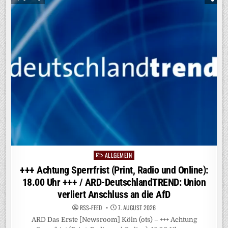
URHEBER
DES
DROHNEN-
VORFALLS
IN
LEIPZIG
–
VERTEIDIGUNGSEXPERTIN
MAHNT
BESSEREN
SCHUTZ
DEUTSCHER
FLUGHÄFEN
AN
ALLGEMEIN
Posted
in
+++ Achtung Sperrfrist (Print, Radio und Online):
18.00 Uhr +++ / ARD-DeutschlandTREND: Union
verliert Anschluss an die AfD
RSS-FEED
7. AUGUST 2026
ARD Das Erste [Newsroom] Köln (ots) – +++ Achtung