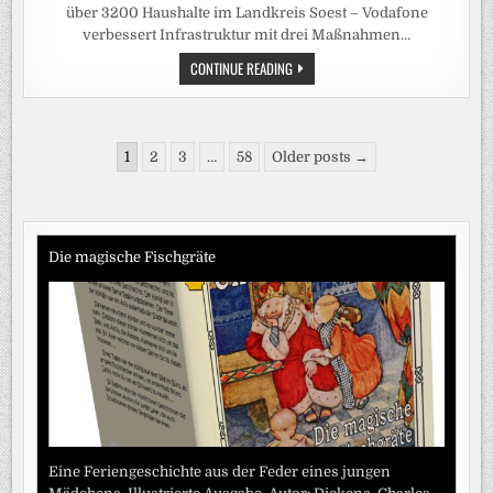
über 3200 Haushalte im Landkreis Soest – Vodafone
verbessert Infrastruktur mit drei Maßnahmen…
GIGABIT-
CONTINUE READING
SCHNELLES
INTERNET
VON
VODAFONE:
NEUE
Seitennummerierung
DATENAUTOBAHNEN
1
2
3
…
58
Older posts →
FÜR
der
ÜBER
3200
Beiträge
HAUSHALTE
IM
LANDKREIS
SOEST
Die magische Fischgräte
Eine Feriengeschichte aus der Feder eines jungen