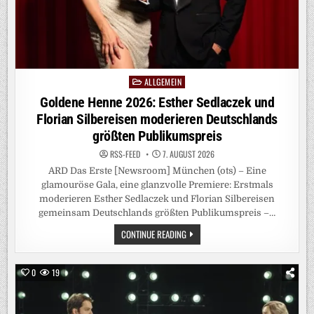
ALLGEMEIN
Posted
in
Goldene Henne 2026: Esther Sedlaczek und
Florian Silbereisen moderieren Deutschlands
größten Publikumspreis
RSS-FEED
7. AUGUST 2026
ARD Das Erste [Newsroom] München (ots) – Eine
glamouröse Gala, eine glanzvolle Premiere: Erstmals
moderieren Esther Sedlaczek und Florian Silbereisen
gemeinsam Deutschlands größten Publikumspreis –…
GOLDENE
CONTINUE READING
HENNE
2026:
ESTHER
SEDLACZEK
0
19
UND
FLORIAN
SILBEREISEN
MODERIEREN