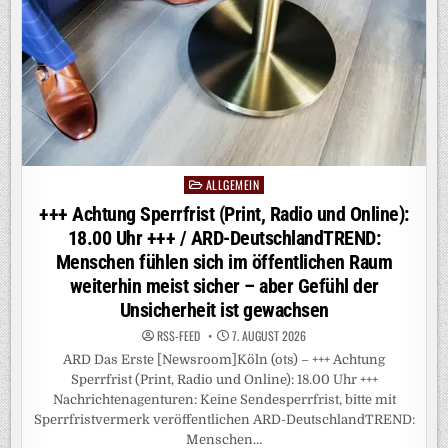
VON
ZEHN
DEUTSCHEN
BEFÜRWORTEN
VERLÄNGERUNG
DER
GRENZKONTROLLEN
ALLGEMEIN
Posted
in
+++ Achtung Sperrfrist (Print, Radio und Online):
18.00 Uhr +++ / ARD-DeutschlandTREND:
Menschen fühlen sich im öffentlichen Raum
weiterhin meist sicher – aber Gefühl der
Unsicherheit ist gewachsen
RSS-FEED
7. AUGUST 2026
ARD Das Erste [Newsroom]Köln (ots) – +++ Achtung
Sperrfrist (Print, Radio und Online): 18.00 Uhr +++
Nachrichtenagenturen: Keine Sendesperrfrist, bitte mit
Sperrfristvermerk veröffentlichen ARD-DeutschlandTREND:
Menschen…