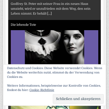
Godfrey St. Peter mit seiner Frau in ein neues Haus
umzieht, wird er unzufrieden mit dem Weg, den sein
Leben nimmt. Er behält
[...]
Die lebende Tote
Datenschutz und Cookies: Diese Website verwendet Cookies. Wenn
Mystery-Krimi. Autor: Collins, Wilkie. Als im Herbst 1870
du die Website weiterhin nutzt, stimmst du der Verwendung von
die französischen und deutschen Armeen in einen
Cookies zu.
blutigen Krieg verwickelt sind, schlägt eine Granate in
Weitere Informationen, beispielsweise zur Kontrolle von Cookies,
das Haus
[...]
findest du hier:
Cookie-Richtlinie
Eine Reise zum Arcturus
SCRO
TO
TOP