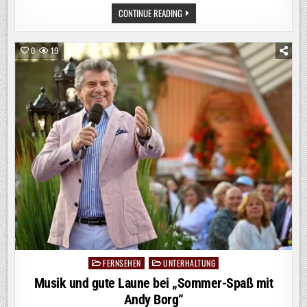
EINE
CONTINUE READING
LIVE-
TALKSHOW.
ZWEI
GEGNER.
0
19
EIN
„DUELL“
(AT):
DREHSCHLUSS
FÜR
BR-/ORF-
POLITTHRILLER
MIT
URSINA
LARDI
UND
GODEHARD
GIESE
FERNSEHEN
UNTERHALTUNG
Posted
in
Musik und gute Laune bei „Sommer-Spaß mit
Andy Borg“