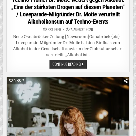
„Eine der stärksten Drogen auf diesem Planeten“
/ Loveparade-Mitgründer Dr. Motte verurteilt
Alkoholkonsum auf Techno-Events
RSS-FEED
7. AUGUST 2026
Neue Osnabrücker Zeitung [Newsroom]Osnabrück (ots) –
Loveparade-Mitgründer Dr. Motte hat den Einfluss von
Alkohol in der Gesellschaft sowie in der Clubkultur scharf
verurteilt. „Alkohol ist…
TECHNO-
CONTINUE READING
PIONIER
DR.
MOTTE
WETTERT
0
7
GEGEN
ALKOHOL:
„EINE
DER
STÄRKSTEN
DROGEN
AUF
DIESEM
PLANETEN“
/
LOVEPARADE-
MITGRÜNDER
DR.
MOTTE