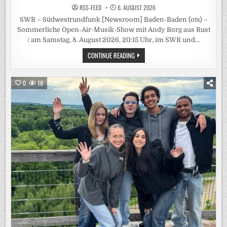
RSS-FEED
6. AUGUST 2026
SWR – Südwestrundfunk [Newsroom] Baden-Baden (ots) –
Sommerliche Open-Air-Musik-Show mit Andy Borg aus Rust
/ am Samstag, 8. August 2026, 20:15 Uhr, im SWR und…
MUSIK
CONTINUE READING
UND
GUTE
LAUNE
BEI
0
18
„SOMMER-
SPASS M
IT A
NDY B
ORG“