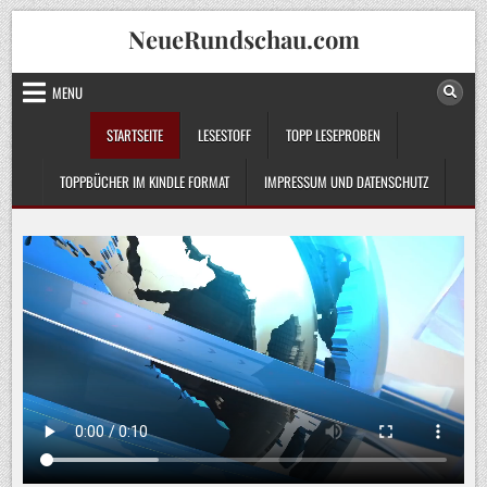
Skip
NeueRundschau.com
to
content
MENU
STARTSEITE
LESESTOFF
TOPP LESEPROBEN
TOPPBÜCHER IM KINDLE FORMAT
IMPRESSUM UND DATENSCHUTZ