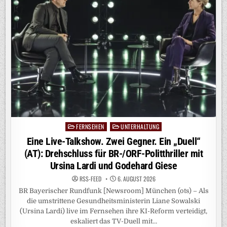
DEUTSCHLANDS
GRÖSSTEN P
UBLIKUMSPREIS
FERNSEHEN
UNTERHALTUNG
Posted
in
Eine Live-Talkshow. Zwei Gegner. Ein „Duell“
(AT): Drehschluss für BR-/ORF-Politthriller mit
Ursina Lardi und Godehard Giese
RSS-FEED
6. AUGUST 2026
BR Bayerischer Rundfunk [Newsroom] München (ots) – Als
die umstrittene Gesundheitsministerin Liane Sowalski
(Ursina Lardi) live im Fernsehen ihre KI-Reform verteidigt,
eskaliert das TV-Duell mit…