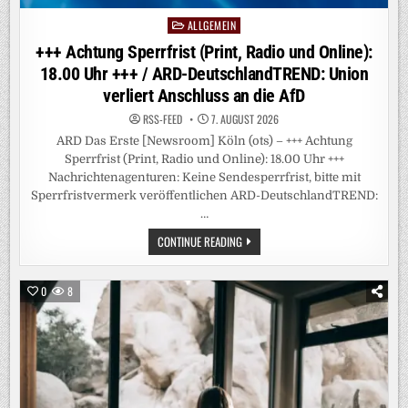
ALLGEMEIN
Posted
in
+++ Achtung Sperrfrist (Print, Radio und Online):
18.00 Uhr +++ / ARD-DeutschlandTREND: Union
verliert Anschluss an die AfD
RSS-FEED
7. AUGUST 2026
ARD Das Erste [Newsroom] Köln (ots) – +++ Achtung
Sperrfrist (Print, Radio und Online): 18.00 Uhr +++
Nachrichtenagenturen: Keine Sendesperrfrist, bitte mit
Sperrfristvermerk veröffentlichen ARD-DeutschlandTREND:
…
+++
CONTINUE READING
ACHTUNG
SPERRFRIST
(PRINT,
RADIO
0
8
UND
ONLINE):
18.00
UHR
+++
/
ARD-
DEUTSCHLANDTREND:
UNION
VERLIERT