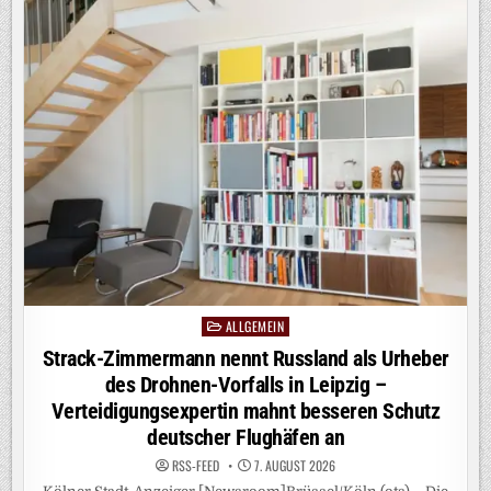
ALKOHOL:
„EINE
DER
STÄRKSTEN
DROGEN
AUF
DIESEM
PLANETEN“
/
LOVEPARADE-
MITGRÜNDER
DR.
MOTTE
VERURTEILT
ALKOHOLKONSUM
AUF
TECHNO-
EVENTS
ALLGEMEIN
Posted
in
Strack-Zimmermann nennt Russland als Urheber
des Drohnen-Vorfalls in Leipzig –
Verteidigungsexpertin mahnt besseren Schutz
deutscher Flughäfen an
RSS-FEED
7. AUGUST 2026