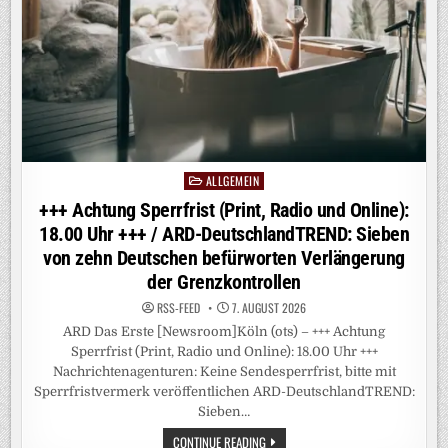
ANSCHLUSS
AN
DIE
AFD
ALLGEMEIN
Posted
in
+++ Achtung Sperrfrist (Print, Radio und Online):
18.00 Uhr +++ / ARD-DeutschlandTREND: Sieben
von zehn Deutschen befürworten Verlängerung
der Grenzkontrollen
RSS-FEED
7. AUGUST 2026
ARD Das Erste [Newsroom]Köln (ots) – +++ Achtung
Sperrfrist (Print, Radio und Online): 18.00 Uhr +++
Nachrichtenagenturen: Keine Sendesperrfrist, bitte mit
Sperrfristvermerk veröffentlichen ARD-DeutschlandTREND:
Sieben…
+++
CONTINUE READING