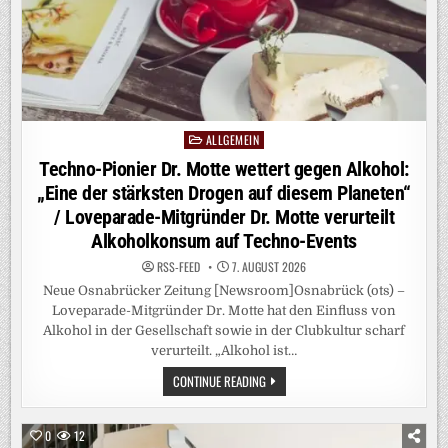
ALLGEMEIN
Posted
in
Techno-Pionier Dr. Motte wettert gegen Alkohol:
„Eine der stärksten Drogen auf diesem Planeten“
/ Loveparade-Mitgründer Dr. Motte verurteilt
Alkoholkonsum auf Techno-Events
RSS-FEED
7. AUGUST 2026
Neue Osnabrücker Zeitung [Newsroom]Osnabrück (ots) –
Loveparade-Mitgründer Dr. Motte hat den Einfluss von
Alkohol in der Gesellschaft sowie in der Clubkultur scharf
verurteilt. „Alkohol ist…
TECHNO-
CONTINUE READING
PIONIER
DR.
MOTTE
WETTERT
0
12
GEGEN