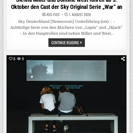
Oktober den Cast der Sky Original Serie „War“ an
RSS-FEED
7. AUGUST 2026
Sky Deutschland [Newsroom] Unterföhring (ots) – –
Achtteilige Serie von den Machern von „Lupin“ und „Hijack“
– In den Hauptrollen sind neben Miller und West…
SIENNA
CONTINUE READING
MILLER
UND
DOMINIC
WEST
0
9
FÜHREN
AB
5.
OKTOBER
DEN
CAST
DER
SKY
ORIGINAL
SERIE
„WAR“
AN