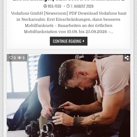
RSS-FEED
7. AUGUST 2026
Vodafone GmbH [Newsroom] PDF Download Vodafone baut
in Neckarsulm: Erst Einschränkungen, dann besseres
Mobilfunknetz – Bauarbeiten an der örtlichen
Mobilfunkstation von 10.08. bis 25.08.2026 –…
VODAFONE
CONTINUE READING
BAUT
IN
NECKARSULM:
ERST
0
9
EINSCHRÄNKUNGEN,
DANN
BESSERES
MOBILFUNKNETZ