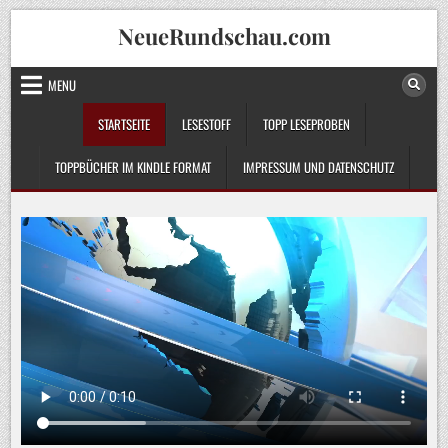
Skip
NeueRundschau.com
to
content
MENU
STARTSEITE
LESESTOFF
TOPP LESEPROBEN
TOPPBÜCHER IM KINDLE FORMAT
IMPRESSUM UND DATENSCHUTZ