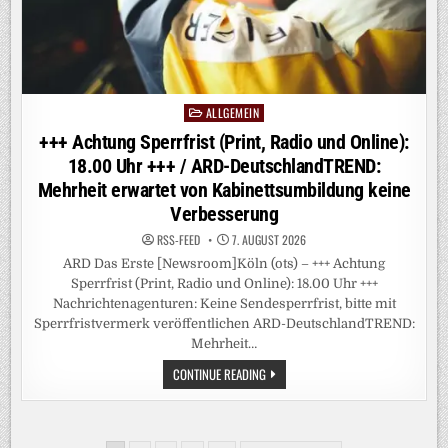
MEIST
SICHER
–
ABER
GEFÜHL
DER
UNSICHERHEIT
IST
GEWACHSEN
ALLGEMEIN
Posted
in
+++ Achtung Sperrfrist (Print, Radio und Online):
18.00 Uhr +++ / ARD-DeutschlandTREND:
Mehrheit erwartet von Kabinettsumbildung keine
Verbesserung
RSS-FEED
7. AUGUST 2026
ARD Das Erste [Newsroom]Köln (ots) – +++ Achtung
Sperrfrist (Print, Radio und Online): 18.00 Uhr +++
Nachrichtenagenturen: Keine Sendesperrfrist, bitte mit
Sperrfristvermerk veröffentlichen ARD-DeutschlandTREND:
Mehrheit…
+++
CONTINUE READING
ACHTUNG
SPERRFRIST
(PRINT,
RADIO
UND