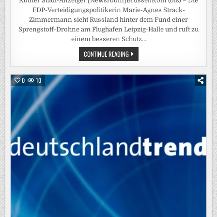
Kölner Stadt-Anzeiger [Newsroom]Brüssel/Köln (ots) – Die
FDP-Verteidigungspolitikerin Marie-Agnes Strack-
Zimmermann sieht Russland hinter dem Fund einer
Sprengstoff-Drohne am Flughafen Leipzig-Halle und ruft zu
einem besseren Schutz…
STRACK-
CONTINUE READING
ZIMMERMANN
NENNT
RUSSLAND
ALS
0
10
URHEBER
DES
DROHNEN-
VORFALLS
IN
LEIPZIG
–
VERTEIDIGUNGSEXPERTIN
MAHNT
BESSEREN
SCHUTZ
DEUTSCHER
FLUGHÄFEN
AN