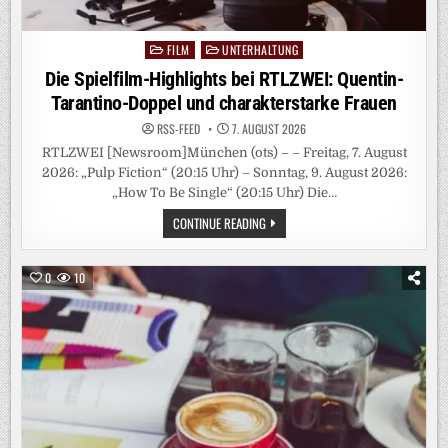
FILM
UNTERHALTUNG
Posted
in
Die Spielfilm-Highlights bei RTLZWEI: Quentin-
Tarantino-Doppel und charakterstarke Frauen
RSS-FEED
7. AUGUST 2026
RTLZWEI [Newsroom]München (ots) – – Freitag, 7. August
2026: „Pulp Fiction“ (20:15 Uhr) – Sonntag, 9. August 2026:
„How To Be Single“ (20:15 Uhr) Die…
DIE
CONTINUE READING
SPIELFILM-
HIGHLIGHTS
BEI
RTLZWEI:
0
10
QUENTIN-
TARANTINO-
DOPPEL
UND
CHARAKTERSTARKE
FRAUEN