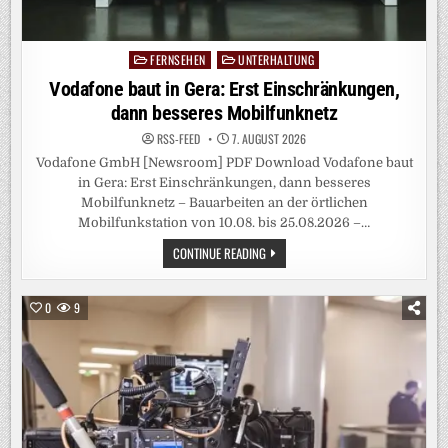
FERNSEHEN
UNTERHALTUNG
Posted
in
Vodafone baut in Gera: Erst Einschränkungen,
dann besseres Mobilfunknetz
RSS-FEED
7. AUGUST 2026
Vodafone GmbH [Newsroom] PDF Download Vodafone baut
in Gera: Erst Einschränkungen, dann besseres
Mobilfunknetz – Bauarbeiten an der örtlichen
Mobilfunkstation von 10.08. bis 25.08.2026 –…
VODAFONE
CONTINUE READING
BAUT
IN
GERA:
ERST
0
9
EINSCHRÄNKUNGEN,
DANN
BESSERES
MOBILFUNKNETZ