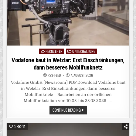
FERNSEHEN
UNTERHALTUNG
Posted
in
Vodafone baut in Wetzlar: Erst Einschränkungen,
dann besseres Mobilfunknetz
RSS-FEED
7. AUGUST 2026
Vodafone GmbH [Newsroom] PDF Download Vodafone baut
in Wetzlar: Erst Einschränkungen, dann besseres
Mobilfunknetz – Bauarbeiten an der örtlichen
Mobilfunkstation von 10.08. bis 28.08.2026 –…
VODAFONE
CONTINUE READING
BAUT
IN
WETZLAR:
ERST
0
11
EINSCHRÄNKUNGEN,
DANN