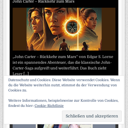
John Carter – Rückkehr zum Mars
„John Carter – Rückkehr zum Mars“ von Edgar S. Lorne
ist ein spannendes Abenteuer, das die klassische John-
Carter-Saga aufgreift und weiterführt. Das Buch zieht
Leser
[...]
Datenschutz und Cookies: Diese Website verwendet Cookies. Wenn
du die Website weiterhin nutzt, stimmst du der Verwendung von
Die außergewöhnlichen Abenteuer des Arsene Lupin
Cookies zu.
Weitere Informationen, beispielsweise zur Kontrolle von Cookies,
findest du hier:
Cookie-Richtlinie
SCRO
TO
TOP