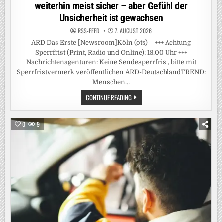
weiterhin meist sicher – aber Gefühl der
Unsicherheit ist gewachsen
RSS-FEED
7. AUGUST 2026
ARD Das Erste [Newsroom]Köln (ots) – +++ Achtung
Sperrfrist (Print, Radio und Online): 18.00 Uhr +++
Nachrichtenagenturen: Keine Sendesperrfrist, bitte mit
Sperrfristvermerk veröffentlichen ARD-DeutschlandTREND:
Menschen…
+++
CONTINUE READING
ACHTUNG
SPERRFRIST
(PRINT,
RADIO
0
9
UND
ONLINE):
18.00
UHR
+++
/
ARD-
DEUTSCHLANDTREND:
MENSCHEN
FÜHLEN
SICH
IM
ÖFFENTLICHEN
RAUM
WEITERHIN