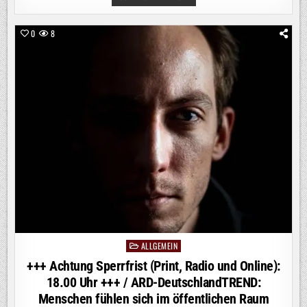
ACHTUNG
SPERRFRIST
(PRINT,
RADIO
0
8
UND
ONLINE):
18.00
UHR
+++
/
ARD-
DEUTSCHLANDTREND:
SIEBEN
VON
ZEHN
DEUTSCHEN
BEFÜRWORTEN
VERLÄNGERUNG
DER
GRENZKONTROLLEN
ALLGEMEIN
Posted
in
+++ Achtung Sperrfrist (Print, Radio und Online):
18.00 Uhr +++ / ARD-DeutschlandTREND:
Menschen fühlen sich im öffentlichen Raum