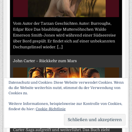
Vom Autor der Tarzan Geschichten Autor: Burroughs,
Edgar Rice Das blaublütige Muttersöhnchen Waldo
Emerson Smith-Jones wird während einer Südseereise
über Bord gespült. Er findet sich auf einer unbekannten
Dschungelinsel wieder.
[...]
John Carter – Rückkehr zum Mars
Datenschutz und Cookies: Diese Website verwendet Cookies. Wenn
du die Website weiterhin nutzt, stimmst du der Verwendung von
Cookies zu.
Weitere Informationen, beispielsweise zur Kontrolle von Cookies,
findest du hier:
Cookie-Richtlinie
„John Carter – Rückkehr zum Mars“ von Edgar S. Lorne
SCRO
ist ein spannendes Abenteuer, das die klassische John-
TO
TOP
Carter-Saga aufgreift und weiterführt. Das Buch zieht