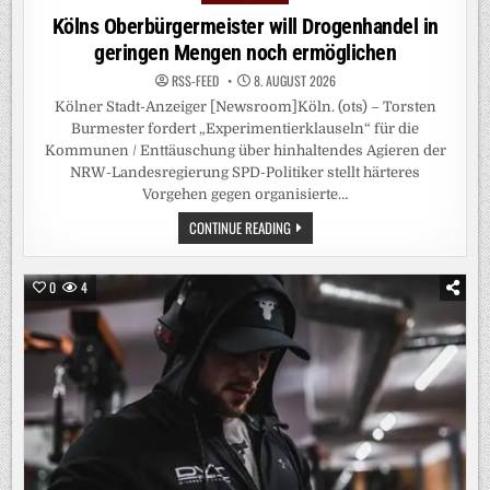
in
Kölns Oberbürgermeister will Drogenhandel in
geringen Mengen noch ermöglichen
RSS-FEED
8. AUGUST 2026
Kölner Stadt-Anzeiger [Newsroom]Köln. (ots) – Torsten
Burmester fordert „Experimentierklauseln“ für die
Kommunen / Enttäuschung über hinhaltendes Agieren der
NRW-Landesregierung SPD-Politiker stellt härteres
Vorgehen gegen organisierte…
KÖLNS
CONTINUE READING
OBERBÜRGERMEISTER
WILL
DROGENHANDEL
IN
0
4
GERINGEN
MENGEN
NOCH
ERMÖGLICHEN