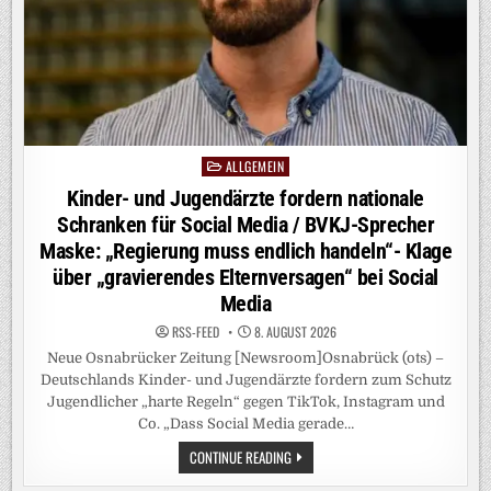
SCHON
JETZT
KAUM
AUSZUHALTEN“-
„DAS
ALLES
GEHT
IN
DIE
FALSCHE
RICHTUNG“
ALLGEMEIN
Posted
in
Kinder- und Jugendärzte fordern nationale
Schranken für Social Media / BVKJ-Sprecher
Maske: „Regierung muss endlich handeln“- Klage
über „gravierendes Elternversagen“ bei Social
Media
RSS-FEED
8. AUGUST 2026
Neue Osnabrücker Zeitung [Newsroom]Osnabrück (ots) –
Deutschlands Kinder- und Jugendärzte fordern zum Schutz
Jugendlicher „harte Regeln“ gegen TikTok, Instagram und
Co. „Dass Social Media gerade…
KINDER-
CONTINUE READING
UND
JUGENDÄRZTE