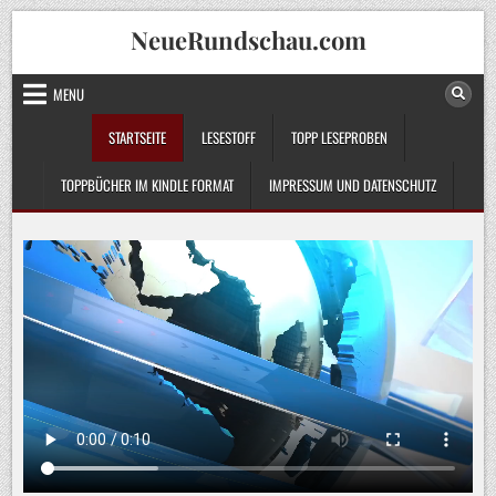
Skip
NeueRundschau.com
to
content
MENU
STARTSEITE
LESESTOFF
TOPP LESEPROBEN
TOPPBÜCHER IM KINDLE FORMAT
IMPRESSUM UND DATENSCHUTZ