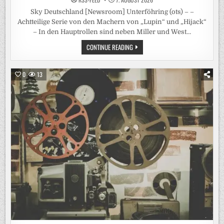
Sky Deutschland [Newsroom] Unterföhring (ots) – –
Achtteilige Serie von den Machern von „Lupin“ und „Hijack“
– In den Hauptrollen sind neben Miller und West…
SIENNA
CONTINUE READING
MILLER
UND
DOMINIC
WEST
0
13
FÜHREN
AB
5.
OKTOBER
DEN
CAST
DER
SKY
ORIGINAL
SERIE
„WAR“
AN