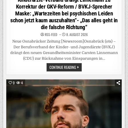
Korrektur der GKV-Reform / BVKJ-Sprecher
Maske: „Wartezeiten bei psychischen Leiden
schon jetzt kaum auszuhalten“- „Das alles geht in
die falsche Richtung“
RSS-FEED
8. AUGUST 2026
Neue Osnabrücker Zeitung [Newsroom]Osnabrück (ots) –
Der Berufsverband der Kinder- und Jugendärzte (BVKJ)
drängt den neuen Gesundheitsminister Carsten Linnemann
(CDU) zur Rücknahme von Einsparungen in…
KINDERÄRZTE-
CONTINUE READING
VERBAND
DRÄNGT
LINNEMANN
ZU
0
4
KORREKTUR
DER
GKV-
REFORM
/
BVKJ-
SPRECHER
MASKE:
„WARTEZEITEN
BEI
PSYCHISCHEN
LEIDEN