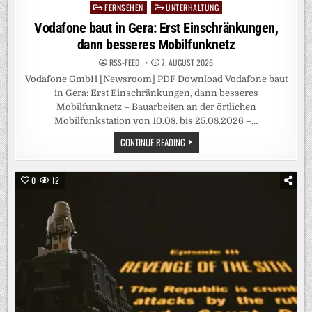
FERNSEHEN
UNTERHALTUNG
Posted
in
Vodafone baut in Gera: Erst Einschränkungen,
dann besseres Mobilfunknetz
RSS-FEED
7. AUGUST 2026
Vodafone GmbH [Newsroom] PDF Download Vodafone baut
in Gera: Erst Einschränkungen, dann besseres
Mobilfunknetz – Bauarbeiten an der örtlichen
Mobilfunkstation von 10.08. bis 25.08.2026 –…
VODAFONE
CONTINUE READING
BAUT
IN
GERA:
ERST
0
12
EINSCHRÄNKUNGEN,
DANN
BESSERES
MOBILFUNKNETZ