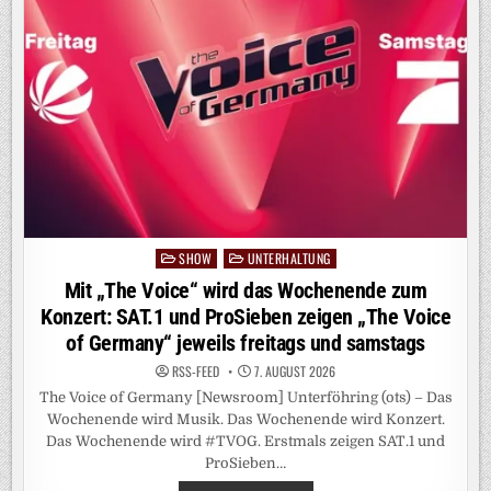
SHOW
UNTERHALTUNG
Posted
in
Mit „The Voice“ wird das Wochenende zum
Konzert: SAT.1 und ProSieben zeigen „The Voice
of Germany“ jeweils freitags und samstags
RSS-FEED
7. AUGUST 2026
The Voice of Germany [Newsroom] Unterföhring (ots) – Das
Wochenende wird Musik. Das Wochenende wird Konzert.
Das Wochenende wird #TVOG. Erstmals zeigen SAT.1 und
ProSieben…