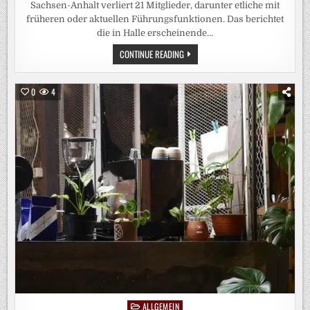
Sachsen-Anhalt verliert 21 Mitglieder, darunter etliche mit
früheren oder aktuellen Führungsfunktionen. Das berichtet
die in Halle erscheinende…
PROTEST
CONTINUE READING
GEGEN
AFD-
ANNÄHERUNG
–
0
4
AUSTRITTE
BEIM
BSW-
SACHSEN-
ANHALT
ALLGEMEIN
Posted