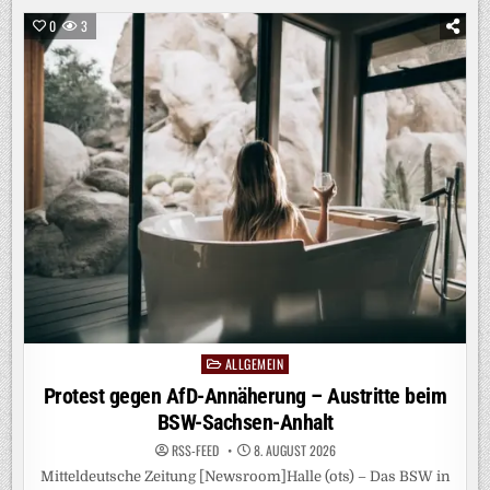
FORDERN
NATIONALE
0
3
SCHRANKEN
FÜR
SOCIAL
MEDIA
/
BVKJ-
SPRECHER
MASKE:
„REGIERUNG
MUSS
ENDLICH
HANDELN“-
KLAGE
ÜBER
„GRAVIERENDES
ELTERNVERSAGEN“
BEI
SOCIAL
MEDIA
ALLGEMEIN
Posted
in
Protest gegen AfD-Annäherung – Austritte beim
BSW-Sachsen-Anhalt
RSS-FEED
8. AUGUST 2026
Mitteldeutsche Zeitung [Newsroom]Halle (ots) – Das BSW in