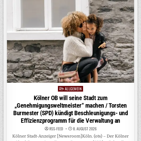
DER
EINGLIEDERUNGSHILFE
/
TORSTEN
BURMESTER
(SPD):
VERWALTUNG
MUSS
VERSTÄNDNIS
FÜR
SPARANSTRENGUNGEN
AUFBRINGEN
ALLGEMEIN
Posted
in
Kölner OB will seine Stadt zum
„Genehmigungsweltmeister“ machen / Torsten
Burmester (SPD) kündigt Beschleunigungs- und
Effizienzprogramm für die Verwaltung an
RSS-FEED
8. AUGUST 2026
Kölner Stadt-Anzeiger [Newsroom]Köln. (ots) – Der Kölner