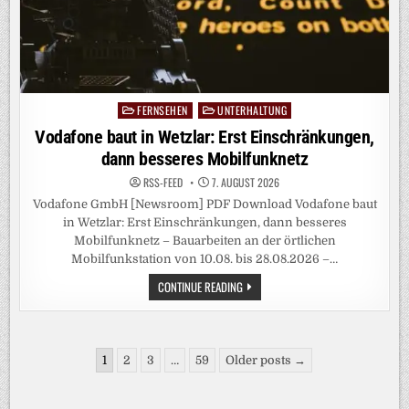
FERNSEHEN
UNTERHALTUNG
Posted
in
Vodafone baut in Wetzlar: Erst Einschränkungen,
dann besseres Mobilfunknetz
RSS-FEED
7. AUGUST 2026
Vodafone GmbH [Newsroom] PDF Download Vodafone baut
in Wetzlar: Erst Einschränkungen, dann besseres
Mobilfunknetz – Bauarbeiten an der örtlichen
Mobilfunkstation von 10.08. bis 28.08.2026 –…
VODAFONE
CONTINUE READING
BAUT
IN
WETZLAR:
ERST
EINSCHRÄNKUNGEN,
Seitennummerierung
DANN
1
2
3
…
59
Older posts →
BESSERES
der
MOBILFUNKNETZ