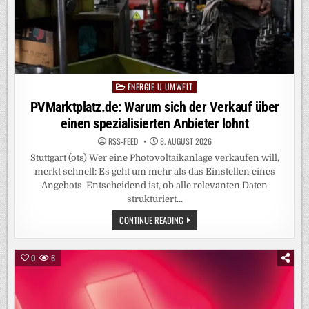
ENERGIE U UMWELT
Posted
in
PVMarktplatz.de: Warum sich der Verkauf über
einen spezialisierten Anbieter lohnt
RSS-FEED
8. AUGUST 2026
Stuttgart (ots) Wer eine Photovoltaikanlage verkaufen will,
merkt schnell: Es geht um mehr als das Einstellen eines
Angebots. Entscheidend ist, ob alle relevanten Daten
strukturiert…
PVMARKTPLATZ.DE:
CONTINUE READING
WARUM
SICH
DER
VERKAUF
0
6
ÜBER
EINEN
SPEZIALISIERTEN
ANBIETER
LOHNT