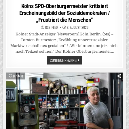
in
Kölns SPD-Oberbürgermeister kritisiert
Erscheinungsbild der Sozialdemokraten /
„Frustriert die Menschen“
RSS-FEED
8. AUGUST 2026
Kölner Stadt-Anzeiger [Newsroom]Köln/Berlin. (ots) –
Torsten Burmester: „Erzählung unserer sozialen
Marktwirtschaft neu gestalten“ / „Wir können uns jetzt nicht
nach Teilzeit sehnen“ Der Kölner Oberbürgermeister…
KÖLNS
CONTINUE READING
SPD-
OBERBÜRGERMEISTER
KRITISIERT
ERSCHEINUNGSBILD
0
8
DER
SOZIALDEMOKRATEN
/
„FRUSTRIERT
DIE
MENSCHEN“