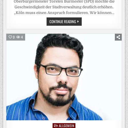
Oberbürgermeister Torsten Burmester (SPD) möchte die
Geschwindigkeit der Stadtverwaltung deutlich erhöhen.
„Köln muss einen Anspruch formulieren. Wir können…
KÖLNER
CONTINUE READING
OB
WILL
SEINE
STADT
0
4
ZUM
„GENEHMIGUNGSWELTMEISTER“
MACHEN
/
TORSTEN
BURMESTER
(SPD)
KÜNDIGT
BESCHLEUNIGUNGS-
UND
EFFIZIENZPROGRAMM
FÜR
DIE
VERWALTUNG
AN
ALLGEMEIN
Posted