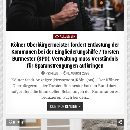
ALLGEMEIN
Posted
in
Kölner Oberbürgermeister fordert Entlastung der
Kommunen bei der Eingliederungshilfe / Torsten
Burmester (SPD): Verwaltung muss Verständnis
für Sparanstrengungen aufbringen
RSS-FEED
8. AUGUST 2026
Kölner Stadt-Anzeiger [Newsroom]Köln. (ots) – Der Kölner
Oberbürgermeister Torsten Burmester hat den Bund dazu
aufgerufen, die finanziellen Belastungen der Kommunen zu
reduzieren, auch bei den…
KÖLNER
CONTINUE READING
OBERBÜRGERMEISTER
FORDERT
ENTLASTUNG
DER
0
4
KOMMUNEN
BEI