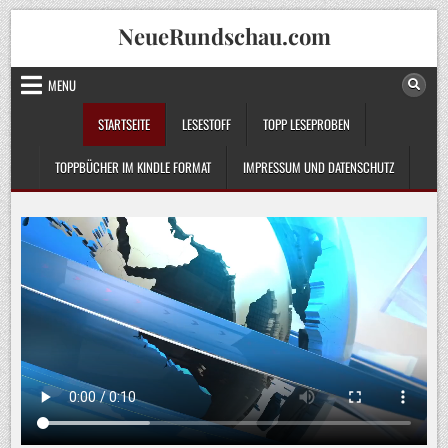
Skip
NeueRundschau.com
to
content
MENU
STARTSEITE
LESESTOFF
TOPP LESEPROBEN
TOPPBÜCHER IM KINDLE FORMAT
IMPRESSUM UND DATENSCHUTZ