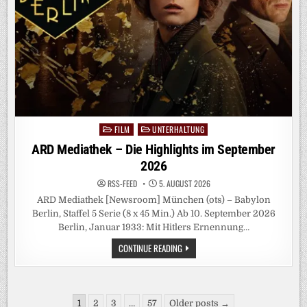
FILM
UNTERHALTUNG
Posted
in
ARD Mediathek – Die Highlights im September
2026
RSS-FEED
5. AUGUST 2026
ARD Mediathek [Newsroom] München (ots) – Babylon
Berlin, Staffel 5 Serie (8 x 45 Min.) Ab 10. September 2026
Berlin, Januar 1933: Mit Hitlers Ernennung…
ARD
CONTINUE READING
MEDIATHEK
–
DIE
HIGHLIGHTS
IM
Seitennummerierung
SEPTEMBER
1
2
3
…
57
Older posts →