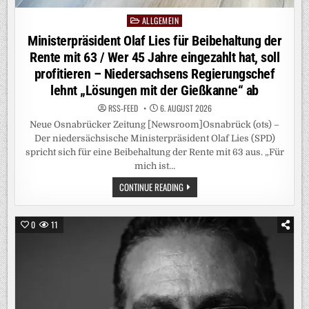
ALLGEMEIN
Posted
in
Ministerpräsident Olaf Lies für Beibehaltung der
Rente mit 63 / Wer 45 Jahre eingezahlt hat, soll
profitieren – Niedersachsens Regierungschef
lehnt „Lösungen mit der Gießkanne“ ab
RSS-FEED
6. AUGUST 2026
Neue Osnabrücker Zeitung [Newsroom]Osnabrück (ots) –
Der niedersächsische Ministerpräsident Olaf Lies (SPD)
spricht sich für eine Beibehaltung der Rente mit 63 aus. „Für
mich ist…
MINISTERPRÄSIDENT
CONTINUE READING
OLAF
LIES
FÜR
BEIBEHALTUNG
0
11
DER
RENTE
MIT
63
/
WER
45
JAHRE
EINGEZAHLT