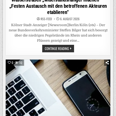
„Festen Austausch mit den betroffenen Akteuren
etablieren“
RSS-FEED
6. AUGUST 2026
Kölner Stadt-Anzeiger [Newsroom]Berlin/Köln (ots) – Der
neue Bundesverkehrsminister Steffen Bilger hat sich besorgt
über die niedrigen Pegelstände im Rhein und anderen
Flüssen gezeigt und eine…
RHEIN-
CONTINUE READING
PEGEL:
VERKEHRSMINISTER
BILGER
WILL
0
10
„KURZFRISTIG
HANDELN“-
CDU-
POLITIKER
WILL
WASSERSTRASSEN „
WIDERSTANDSFÄHIGER M
ACHEN“ –
„
FESTEN A
USTAUSCH M
IT D
EN B
ETROFFENEN A
KTEUREN E
TABLIEREN“