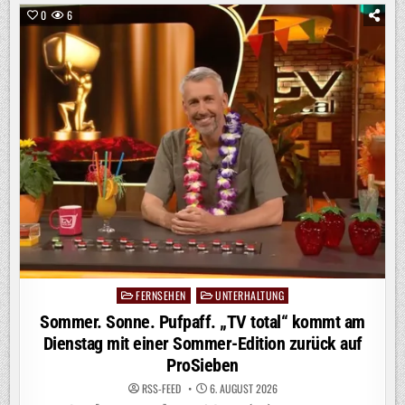
–
WILDES
0
6
WALDABENTEUER“
AB
SOFORT
BEI
KIKA
/
DOKU-
PREMIERE
ZEIGT
OUTDOOR-
ACTION
UND
WG-
ALLTAG
OHNE
ELTERN
FERNSEHEN
UNTERHALTUNG
Posted
in
Sommer. Sonne. Pufpaff. „TV total“ kommt am
Dienstag mit einer Sommer-Edition zurück auf
ProSieben
RSS-FEED
6. AUGUST 2026