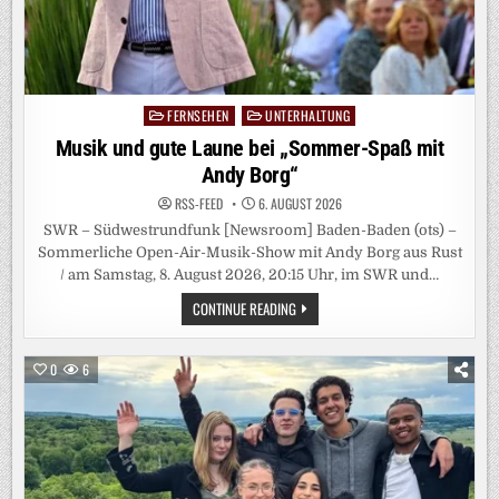
FERNSEHEN
UNTERHALTUNG
Posted
in
Musik und gute Laune bei „Sommer-Spaß mit
Andy Borg“
RSS-FEED
6. AUGUST 2026
SWR – Südwestrundfunk [Newsroom] Baden-Baden (ots) –
Sommerliche Open-Air-Musik-Show mit Andy Borg aus Rust
/ am Samstag, 8. August 2026, 20:15 Uhr, im SWR und…
MUSIK
CONTINUE READING
UND
GUTE
LAUNE
BEI
0
6
„SOMMER-
SPASS M
IT A
NDY B
ORG“