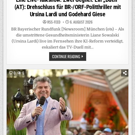
(AT): Drehschluss für BR-/ORF-Politthriller mit
Ursina Lardi und Godehard Giese
RSS-FEED
6. AUGUST 2026
BR Bayerischer Rundfunk [Newsroom] München (ots) – Als
die umstrittene Gesundheitsministerin Liane Sowalski
(Ursina Lardi) live im Fernsehen ihre KI-Reform verteidigt,
eskaliert das TV-Duell mit…
EINE
CONTINUE READING
LIVE-
TALKSHOW.
ZWEI
GEGNER.
0
6
EIN
„DUELL“
(AT):
DREHSCHLUSS
FÜR
BR-/ORF-
POLITTHRILLER
MIT
URSINA
LARDI
UND
GODEHARD
GIESE