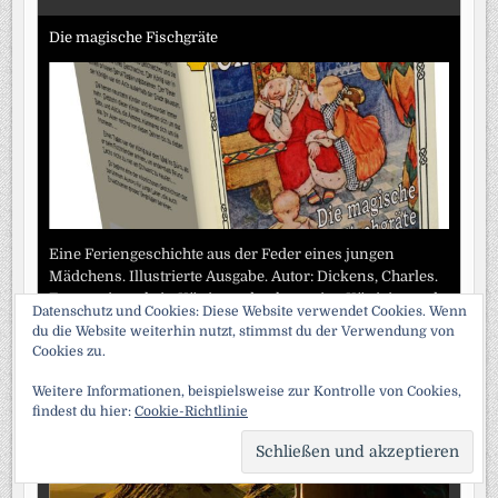
Die magische Fischgräte
Eine Feriengeschichte aus der Feder eines jungen
Mädchens. Illustrierte Ausgabe. Autor: Dickens, Charles.
Es war einmal ein König, und er hatte eine Königin; und
Datenschutz und Cookies: Diese Website verwendet Cookies. Wenn
er war der männlichste seines Geschlechts
[...]
du die Website weiterhin nutzt, stimmst du der Verwendung von
Cookies zu.
Midwinter
Weitere Informationen, beispielsweise zur Kontrolle von Cookies,
findest du hier:
Cookie-Richtlinie
SCRO
TO
TOP