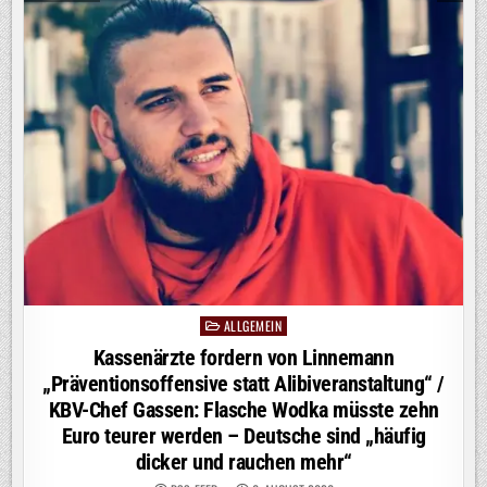
TIMON
KRAUSE
ÜBERZEUGT
AUF
PROSIEBEN
ALLGEMEIN
Posted
in
Kassenärzte fordern von Linnemann
„Präventionsoffensive statt Alibiveranstaltung“ /
KBV-Chef Gassen: Flasche Wodka müsste zehn
Euro teurer werden – Deutsche sind „häufig
dicker und rauchen mehr“