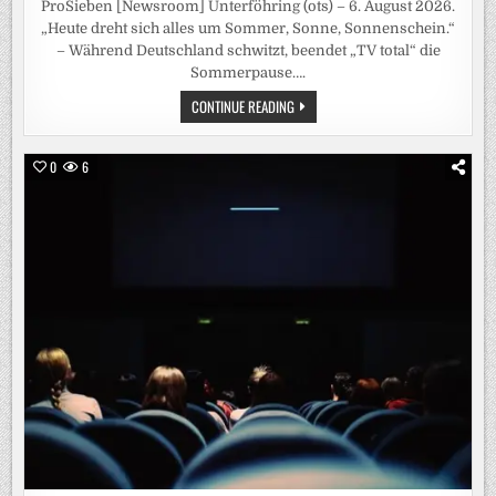
ProSieben [Newsroom] Unterföhring (ots) – 6. August 2026.
„Heute dreht sich alles um Sommer, Sonne, Sonnenschein.“
– Während Deutschland schwitzt, beendet „TV total“ die
Sommerpause….
SOMMER.
CONTINUE READING
SONNE.
PUFPAFF.
„TV
TOTAL“
0
6
KOMMT
AM
DIENSTAG
MIT
EINER
SOMMER-
EDITION
ZURÜCK
AUF
PROSIEBEN