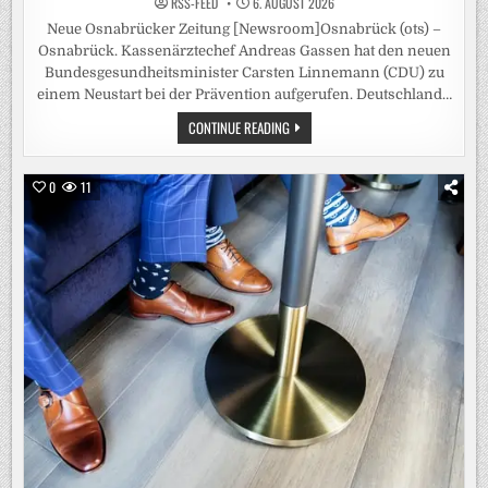
RSS-FEED
6. AUGUST 2026
Neue Osnabrücker Zeitung [Newsroom]Osnabrück (ots) –
Osnabrück. Kassenärztechef Andreas Gassen hat den neuen
Bundesgesundheitsminister Carsten Linnemann (CDU) zu
einem Neustart bei der Prävention aufgerufen. Deutschland…
KASSENÄRZTE
CONTINUE READING
FORDERN
VON
LINNEMANN
„PRÄVENTIONSOFFENSIVE
0
11
STATT
ALIBIVERANSTALTUNG“
/
KBV-
CHEF
GASSEN:
FLASCHE
WODKA
MÜSSTE
ZEHN
EURO
TEURER
WERDEN
–
DEUTSCHE
SIND
„HÄUFIG
DICKER
UND
RAUCHEN
MEHR“