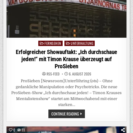
FERNSEHEN
UNTERHALTUNG
Posted
in
Erfolgreicher Showauftakt: „Ich durchschaue
jeden!“ mit Timon Krause überzeugt auf
ProSieben
RSS-FEED
6. AUGUST 2026
ProSieben [Newsroom]Unterföhring (ots) – Ohne
gedankliche Manipulation oder Psychotricks. Die neue
ProSieben-Show „Ich durchschaue jeden! – Timon Krauses
Mentalistenshow“ startet am Mittwochabend mit einer
starken…
ERFOLGREICHER
CONTINUE READING
SHOWAUFTAKT:
„ICH
DURCHSCHAUE
JEDEN!“
0
11
MIT