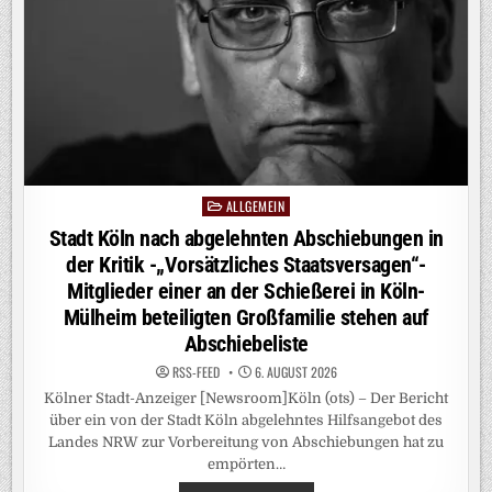
HAT,
SOLL
PROFITIEREN
–
NIEDERSACHSENS
REGIERUNGSCHEF
LEHNT
„LÖSUNGEN
MIT
DER
GIESSKANNE“ A
B
ALLGEMEIN
Posted
in
Stadt Köln nach abgelehnten Abschiebungen in
der Kritik -„Vorsätzliches Staatsversagen“-
Mitglieder einer an der Schießerei in Köln-
Mülheim beteiligten Großfamilie stehen auf
Abschiebeliste
RSS-FEED
6. AUGUST 2026
Kölner Stadt-Anzeiger [Newsroom]Köln (ots) – Der Bericht
über ein von der Stadt Köln abgelehntes Hilfsangebot des
Landes NRW zur Vorbereitung von Abschiebungen hat zu
empörten…