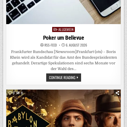
ALLGEMEIN
Posted
in
Poker um Bellevue
RSS-FEED
6. AUGUST 2026
Frankfurter Rundschau [Newsroom]Frankfurt (ots) – Boris
Rhein wird als Kandidat für das Amt des Bundespräsidenten
gehandelt. Derartige Spekulationen sind sechs Monate vor
der Wahl des…
POKER
CONTINUE READING
UM
BELLEVUE
0
9