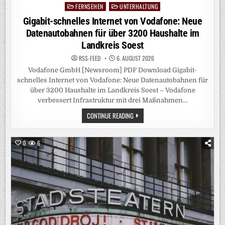
FERNSEHEN
UNTERHALTUNG
Posted
in
Gigabit-schnelles Internet von Vodafone: Neue
Datenautobahnen für über 3200 Haushalte im
Landkreis Soest
RSS-FEED
6. AUGUST 2026
Vodafone GmbH [Newsroom] PDF Download Gigabit-
schnelles Internet von Vodafone: Neue Datenautobahnen für
über 3200 Haushalte im Landkreis Soest – Vodafone
verbessert Infrastruktur mit drei Maßnahmen…
GIGABIT-
CONTINUE READING
SCHNELLES
INTERNET
VON
VODAFONE:
0
6
NEUE
DATENAUTOBAHNEN
FÜR
ÜBER
3200
HAUSHALTE
IM
LANDKREIS
SOEST