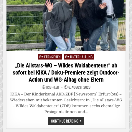
FERNSEHEN
UNTERHALTUNG
Posted
in
„Die Allstars-WG – Wildes Waldabenteuer“ ab
sofort bei KiKA / Doku-Premiere zeigt Outdoor-
Action und WG-Alltag ohne Eltern
RSS-FEED
6. AUGUST 2026
KiKA – Der Kinderkanal ARD/ZDF [Newsroom] Erfurt (ots) –
Wiedersehen mit bekannten Gesichtern: In „Die Allstars-WG
– Wildes Waldabenteuer“ (ZDF) kommen sechs ehemalige
Protagonistinnen und…
„DIE
CONTINUE READING
ALLSTARS-
WG