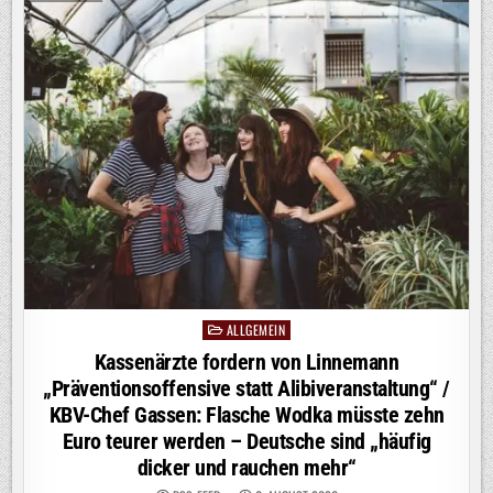
TIMON
KRAUSE
ÜBERZEUGT
AUF
PROSIEBEN
ALLGEMEIN
Posted
in
Kassenärzte fordern von Linnemann
„Präventionsoffensive statt Alibiveranstaltung“ /
KBV-Chef Gassen: Flasche Wodka müsste zehn
Euro teurer werden – Deutsche sind „häufig
dicker und rauchen mehr“