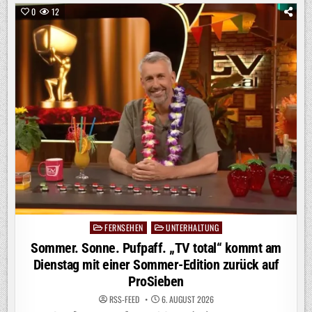
–
WILDES
0
12
WALDABENTEUER“
AB
SOFORT
BEI
KIKA
/
DOKU-
PREMIERE
ZEIGT
OUTDOOR-
ACTION
UND
WG-
ALLTAG
OHNE
ELTERN
FERNSEHEN
UNTERHALTUNG
Posted
in
Sommer. Sonne. Pufpaff. „TV total“ kommt am
Dienstag mit einer Sommer-Edition zurück auf
ProSieben
RSS-FEED
6. AUGUST 2026