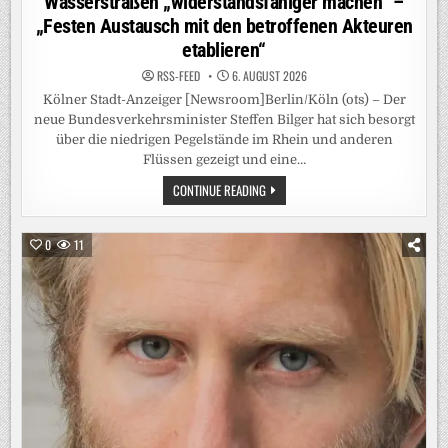
Wasserstraßen „widerstandsfähiger machen“ –
„Festen Austausch mit den betroffenen Akteuren
etablieren“
RSS-FEED
6. AUGUST 2026
Kölner Stadt-Anzeiger [Newsroom]Berlin/Köln (ots) – Der
neue Bundesverkehrsminister Steffen Bilger hat sich besorgt
über die niedrigen Pegelstände im Rhein und anderen
Flüssen gezeigt und eine…
RHEIN-
CONTINUE READING
PEGEL:
VERKEHRSMINISTER
BILGER
WILL
0
11
„KURZFRISTIG
HANDELN“-
CDU-
POLITIKER
WILL
WASSERSTRASSEN „
WIDERSTANDSFÄHIGER M
ACHEN“ –
„
FESTEN A
USTAUSCH M
IT D
EN B
ETROFFENEN A
KTEUREN E