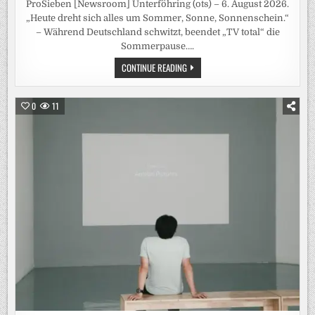
ProSieben [Newsroom] Unterföhring (ots) – 6. August 2026.
„Heute dreht sich alles um Sommer, Sonne, Sonnenschein.“
– Während Deutschland schwitzt, beendet „TV total“ die
Sommerpause….
SOMMER.
CONTINUE READING
SONNE.
PUFPAFF.
„TV
TOTAL“
0
11
KOMMT
AM
DIENSTAG
MIT
EINER
SOMMER-
EDITION
ZURÜCK
AUF
PROSIEBEN