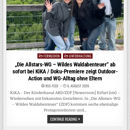
FERNSEHEN
UNTERHALTUNG
Posted
in
„Die Allstars-WG – Wildes Waldabenteuer“ ab
sofort bei KiKA / Doku-Premiere zeigt Outdoor-
Action und WG-Alltag ohne Eltern
RSS-FEED
6. AUGUST 2026
KiKA – Der Kinderkanal ARD/ZDF [Newsroom] Erfurt (ots) –
Wiedersehen mit bekannten Gesichtern: In „Die Allstars-WG
– Wildes Waldabenteuer“ (ZDF) kommen sechs ehemalige
Protagonistinnen und…
„DIE
CONTINUE READING
ALLSTARS-
WG