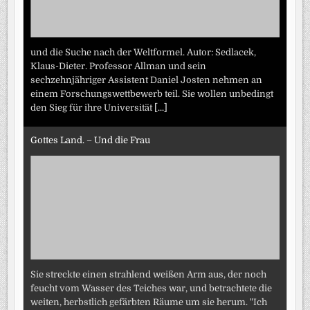
und die Suche nach der Weltformel. Autor: Sedlacek,
Klaus-Dieter. Professor Allman und sein
sechzehnjähriger Assistent Daniel Josten nehmen an
einem Forschungswettbewerb teil. Sie wollen unbedingt
den Sieg für ihre Universität
[...]
Gottes Land. – Und die Frau
Sie streckte einen strahlend weißen Arm aus, der noch
feucht vom Wasser des Teiches war, und betrachtete die
weiten, herbstlich gefärbten Räume um sie herum. "Ich