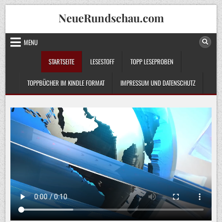
Skip
NeueRundschau.com
to
content
MENU
STARTSEITE
LESESTOFF
TOPP LESEPROBEN
TOPPBÜCHER IM KINDLE FORMAT
IMPRESSUM UND DATENSCHUTZ