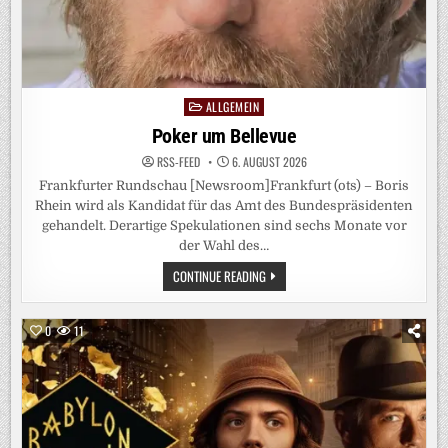
TABLIEREN“
ALLGEMEIN
Posted
in
Poker um Bellevue
RSS-FEED
6. AUGUST 2026
Frankfurter Rundschau [Newsroom]Frankfurt (ots) – Boris
Rhein wird als Kandidat für das Amt des Bundespräsidenten
gehandelt. Derartige Spekulationen sind sechs Monate vor
der Wahl des…
POKER
CONTINUE READING
UM
BELLEVUE
0
11