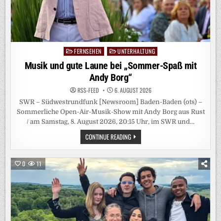
FERNSEHEN
UNTERHALTUNG
Posted
in
Musik und gute Laune bei „Sommer-Spaß mit
Andy Borg“
RSS-FEED
6. AUGUST 2026
SWR – Südwestrundfunk [Newsroom] Baden-Baden (ots) –
Sommerliche Open-Air-Musik-Show mit Andy Borg aus Rust
/ am Samstag, 8. August 2026, 20:15 Uhr, im SWR und…
MUSIK
CONTINUE READING
UND
GUTE
LAUNE
BEI
0
11
„SOMMER-
SPASS M
IT A
NDY B
ORG“