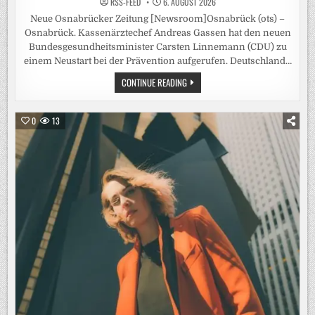
RSS-FEED
6. AUGUST 2026
Neue Osnabrücker Zeitung [Newsroom]Osnabrück (ots) –
Osnabrück. Kassenärztechef Andreas Gassen hat den neuen
Bundesgesundheitsminister Carsten Linnemann (CDU) zu
einem Neustart bei der Prävention aufgerufen. Deutschland…
KASSENÄRZTE
CONTINUE READING
FORDERN
VON
LINNEMANN
„PRÄVENTIONSOFFENSIVE
0
13
STATT
ALIBIVERANSTALTUNG“
/
KBV-
CHEF
GASSEN:
FLASCHE
WODKA
MÜSSTE
ZEHN
EURO
TEURER
WERDEN
–
DEUTSCHE
SIND
„HÄUFIG
DICKER
UND
RAUCHEN
MEHR“