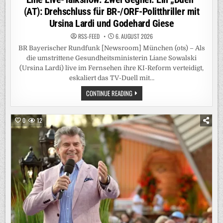
(AT): Drehschluss für BR-/ORF-Politthriller mit
Ursina Lardi und Godehard Giese
RSS-FEED
6. AUGUST 2026
BR Bayerischer Rundfunk [Newsroom] München (ots) – Als
die umstrittene Gesundheitsministerin Liane Sowalski
(Ursina Lardi) live im Fernsehen ihre KI-Reform verteidigt,
eskaliert das TV-Duell mit…
EINE
CONTINUE READING
LIVE-
TALKSHOW.
ZWEI
GEGNER.
0
12
EIN
„DUELL“
(AT):
DREHSCHLUSS
FÜR
BR-/ORF-
POLITTHRILLER
MIT
URSINA
LARDI
UND
GODEHARD
GIESE