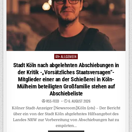
HAT,
SOLL
PROFITIEREN
–
NIEDERSACHSENS
REGIERUNGSCHEF
LEHNT
„LÖSUNGEN
MIT
DER
GIESSKANNE“ A
B
ALLGEMEIN
Posted
in
Stadt Köln nach abgelehnten Abschiebungen in
der Kritik -„Vorsätzliches Staatsversagen“-
Mitglieder einer an der Schießerei in Köln-
Mülheim beteiligten Großfamilie stehen auf
Abschiebeliste
RSS-FEED
6. AUGUST 2026
Kölner Stadt-Anzeiger [Newsroom]Köln (ots) – Der Bericht
über ein von der Stadt Köln abgelehntes Hilfsangebot des
Landes NRW zur Vorbereitung von Abschiebungen hat zu
empörten…