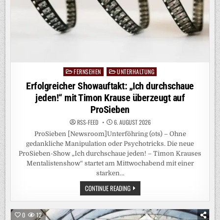
FERNSEHEN
UNTERHALTUNG
Posted
in
Erfolgreicher Showauftakt: „Ich durchschaue
jeden!“ mit Timon Krause überzeugt auf
ProSieben
RSS-FEED
6. AUGUST 2026
ProSieben [Newsroom]Unterföhring (ots) – Ohne
gedankliche Manipulation oder Psychotricks. Die neue
ProSieben-Show „Ich durchschaue jeden! – Timon Krauses
Mentalistenshow“ startet am Mittwochabend mit einer
starken…
ERFOLGREICHER
CONTINUE READING
SHOWAUFTAKT:
„ICH
DURCHSCHAUE
JEDEN!“
0
12
MIT