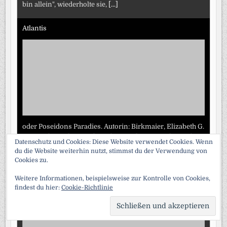
bin allein", wiederholte sie,
[...]
Atlantis
oder Poseidons Paradies. Autorin: Birkmaier, Elizabeth G.
Das Buch mit dem engl. Titel "Poseidon's Paradise - The
Datenschutz und Cookies: Diese Website verwendet Cookies. Wenn
Romance of Atlantis", handelt von der Insel der
du die Website weiterhin nutzt, stimmst du der Verwendung von
griechischen Sage, deren Herrscher korrupt
[...]
Cookies zu.
Weitere Informationen, beispielsweise zur Kontrolle von Cookies,
Memoiren der Comtesse Du Barry
findest du hier:
Cookie-Richtlinie
SCRO
TO
TOP