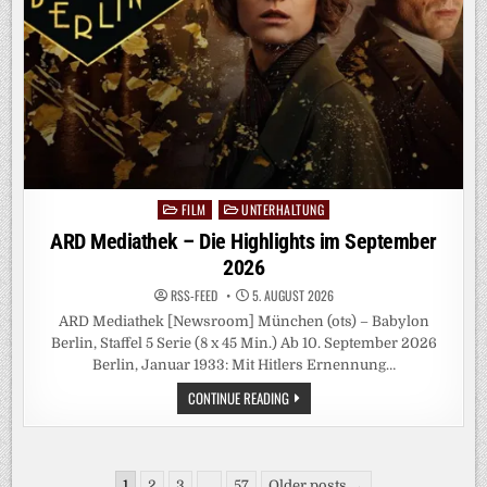
FILM
UNTERHALTUNG
Posted
in
ARD Mediathek – Die Highlights im September
2026
RSS-FEED
5. AUGUST 2026
ARD Mediathek [Newsroom] München (ots) – Babylon
Berlin, Staffel 5 Serie (8 x 45 Min.) Ab 10. September 2026
Berlin, Januar 1933: Mit Hitlers Ernennung…
ARD
CONTINUE READING
MEDIATHEK
–
DIE
HIGHLIGHTS
IM
Seitennummerierung
SEPTEMBER
1
2
3
…
57
Older posts →