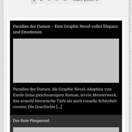
2026
der
Beiträge
Paradies der Damen – Eine Graphic Novel voller Eleganz
und Emotionen
Paradies der Damen, die Graphic Novel-Adaption von
Émile Zolas gleichnamigem Roman, ist ein Meisterwerk,
das sowohl literarische Tiefe als auch visuelle Schönheit
vereint. Die Geschichte
[...]
Der Rote Pimpernel