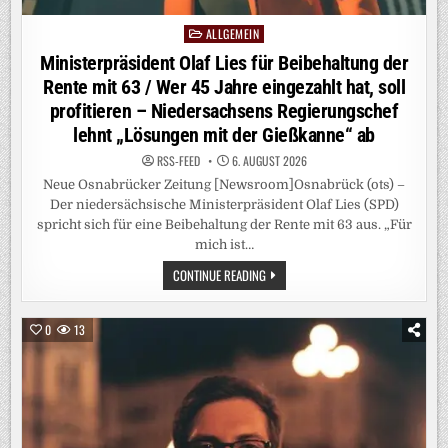
ALLGEMEIN
Posted
in
Ministerpräsident Olaf Lies für Beibehaltung der
Rente mit 63 / Wer 45 Jahre eingezahlt hat, soll
profitieren – Niedersachsens Regierungschef
lehnt „Lösungen mit der Gießkanne“ ab
RSS-FEED
6. AUGUST 2026
Neue Osnabrücker Zeitung [Newsroom]Osnabrück (ots) –
Der niedersächsische Ministerpräsident Olaf Lies (SPD)
spricht sich für eine Beibehaltung der Rente mit 63 aus. „Für
mich ist…
MINISTERPRÄSIDENT
CONTINUE READING
OLAF
LIES
FÜR
BEIBEHALTUNG
0
13
DER
RENTE
MIT
63
/
WER
45
JAHRE
EINGEZAHLT