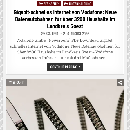
FERNSEHEN
UNTERHALTUNG
Posted
in
Gigabit-schnelles Internet von Vodafone: Neue
Datenautobahnen für über 3200 Haushalte im
Landkreis Soest
RSS-FEED
6. AUGUST 2026
Vodafone GmbH [Newsroom] PDF Download Gigabit-
schnelles Internet von Vodafone: Neue Datenautobahnen für
über 3200 Haushalte im Landkreis Soest – Vodafone
verbessert Infrastruktur mit drei Maßnahmen…
GIGABIT-
CONTINUE READING
SCHNELLES
INTERNET
VON
VODAFONE:
0
11
NEUE
DATENAUTOBAHNEN
FÜR
ÜBER
3200
HAUSHALTE
IM
LANDKREIS
SOEST