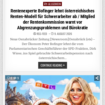
ALLGEMEIN
Posted
in
Rentenexperte Bofinger lehnt österreichisches
Renten-Modell für Schwerarbeiter ab / Mitglied
der Rentenkommission warnt vor
Abgrenzungsproblemen und Bürokratie
RSS-FEED
9. AUGUST 2026
Neue Osnabrücker Zeitung [Newsroom]Osnabrück (ots) –
Der Ökonom Peter Bofinger lehnt die vom
Parlamentarischen Geschäftsführer der SPD-Fraktion, Dirk
Wiese, ins Spiel gebrachte Schwerarbeitspension nach
österreichischem…
RENTENEXPERTE
CONTINUE READING
BOFINGER
LEHNT
ÖSTERREICHISCHES
RENTEN-
0
9
MODELL
FÜR
SCHWERARBEITER
AB
/
MITGLIED
DER
RENTENKOMMISSION
WARNT