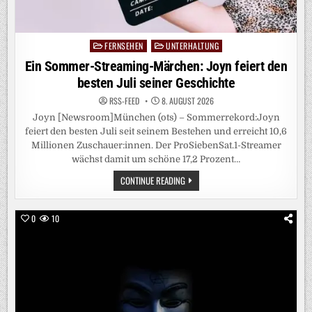
„PREUSSEN B
EEINDRUCKT“, 5
:2! R
EGENSBURG H
AT S
FERNSEHEN
UNTERHALTUNG
Posted
PASS
in
Ein Sommer-Streaming-Märchen: Joyn feiert den
besten Juli seiner Geschichte
RSS-FEED
8. AUGUST 2026
Joyn [Newsroom]München (ots) – Sommerrekord:Joyn
feiert den besten Juli seit seinem Bestehen und erreicht 10,6
Millionen Zuschauer:innen. Der ProSiebenSat.1-Streamer
wächst damit um schöne 17,2 Prozent…
EIN
CONTINUE READING
SOMMER-
STREAMING-
MÄRCHEN:
JOYN
0
10
FEIERT
DEN
BESTEN
JULI
SEINER
GESCHICHTE