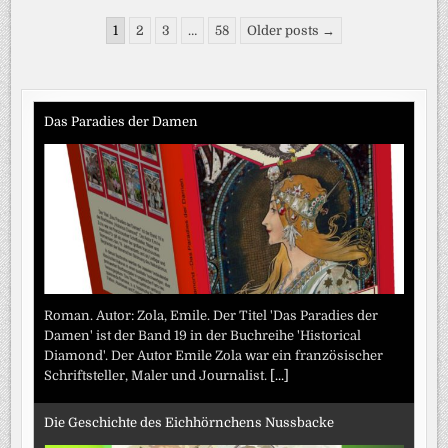
NATIONALE
SCHRANKEN
Seitennummerierung
FÜR
1
2
3
…
58
Older posts →
SOCIAL
der
MEDIA
/
Beiträge
BVKJ-
SPRECHER
MASKE:
„REGIERUNG
Das Paradies der Damen
MUSS
ENDLICH
HANDELN“-
KLAGE
ÜBER
„GRAVIERENDES
ELTERNVERSAGEN“
BEI
SOCIAL
MEDIA
Roman. Autor: Zola, Emile. Der Titel 'Das Paradies der
Damen' ist der Band 19 in der Buchreihe 'Historical
Diamond'. Der Autor Emile Zola war ein französischer
Schriftsteller, Maler und Journalist.
[...]
Die Geschichte des Eichhörnchens Nussbacke