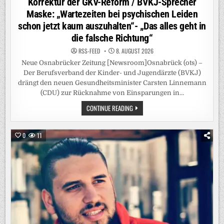
Korrektur der GKV-Reform / BVKJ-Sprecher
Maske: „Wartezeiten bei psychischen Leiden
schon jetzt kaum auszuhalten“- „Das alles geht in
die falsche Richtung“
RSS-FEED
8. AUGUST 2026
Neue Osnabrücker Zeitung [Newsroom]Osnabrück (ots) –
Der Berufsverband der Kinder- und Jugendärzte (BVKJ)
drängt den neuen Gesundheitsminister Carsten Linnemann
(CDU) zur Rücknahme von Einsparungen in…
KINDERÄRZTE-
CONTINUE READING
VERBAND
DRÄNGT
LINNEMANN
ZU
0
11
KORREKTUR
DER
GKV-
REFORM
/
BVKJ-
SPRECHER
MASKE:
„WARTEZEITEN
BEI
PSYCHISCHEN
LEIDEN
SCHON