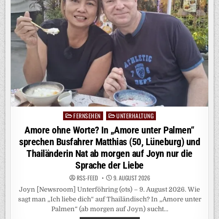
HAUSHALTE
IM
WETTERAUKREIS
FERNSEHEN
UNTERHALTUNG
Posted
in
Amore ohne Worte? In „Amore unter Palmen“
sprechen Busfahrer Matthias (50, Lüneburg) und
Thailänderin Nat ab morgen auf Joyn nur die
Sprache der Liebe
RSS-FEED
9. AUGUST 2026
Joyn [Newsroom] Unterföhring (ots) – 9. August 2026. Wie
sagt man „Ich liebe dich“ auf Thailändisch? In „Amore unter
Palmen“ (ab morgen auf Joyn) sucht…