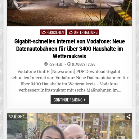
FERNSEHEN
UNTERHALTUNG
Posted
in
Gigabit-schnelles Internet von Vodafone: Neue
Datenautobahnen für über 3400 Haushalte im
Wetteraukreis
RSS-FEED
9. AUGUST 2026
Vodafone GmbH [Newsroom] PDF Download Gigabit-
schnelles Internet von Vodafone: Neue Datenautobahnen für
über 3400 Haushalte im Wetteraukreis – Vodafone
verbessert Infrastruktur mit sechs Maßnahmen im…
GIGABIT-
CONTINUE READING
SCHNELLES
INTERNET
VON
VODAFONE:
0
1
NEUE
DATENAUTOBAHNEN
FÜR
ÜBER
3400