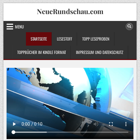
Skip
NeueRundschau.com
to
content
MENU
STARTSEITE
LESESTOFF
TOPP LESEPROBEN
TOPPBÜCHER IM KINDLE FORMAT
IMPRESSUM UND DATENSCHUTZ