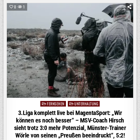
WO
1992
0
1
ALLES
BEGANN:
BEI
RTL!
MIT
DEM
„HEIDIFEST“
FEIERT
HEIDI
KLUM
AM
17.
SEPTEMBER
IHRE
GROSSE P
REMIERE B
EI R
TL U
ND A
UF R
TL+
FERNSEHEN
UNTERHALTUNG
Posted
in
3.Liga komplett live bei MagentaSport: „Wir
können es noch besser“ – MSV-Coach Hirsch
sieht trotz 3:0 mehr Potenzial, Münster-Trainer
Wörle von seinen „Preußen beeindruckt“, 5:2!