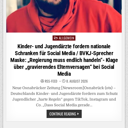
JETZT
KAUM
AUSZUHALTEN“-
„DAS
ALLES
GEHT
IN
DIE
FALSCHE
RICHTUNG“
ALLGEMEIN
Posted
in
Kinder- und Jugendärzte fordern nationale
Schranken für Social Media / BVKJ-Sprecher
Maske: „Regierung muss endlich handeln“- Klage
über „gravierendes Elternversagen“ bei Social
Media
RSS-FEED
8. AUGUST 2026
Neue Osnabrücker Zeitung [Newsroom]Osnabrück (ots) –
Deutschlands Kinder- und Jugendärzte fordern zum Schutz
Jugendlicher „harte Regeln“ gegen TikTok, Instagram und
Co. „Dass Social Media gerade…
KINDER-
CONTINUE READING
UND
JUGENDÄRZTE
FORDERN