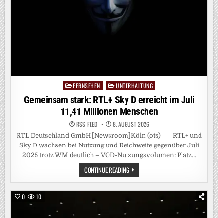
FERNSEHEN
UNTERHALTUNG
Posted
in
Gemeinsam stark: RTL+ Sky D erreicht im Juli
11,41 Millionen Menschen
RSS-FEED
8. AUGUST 2026
RTL Deutschland GmbH [Newsroom]Köln (ots) – – RTL+ und
Sky D wachsen bei Nutzung und Reichweite gegenüber Juli
2025 trotz WM deutlich – VOD-Nutzungsvolumen: Platz…
GEMEINSAM
CONTINUE READING
STARK:
RTL+
SKY
D
0
10
ERREICHT
IM
JULI