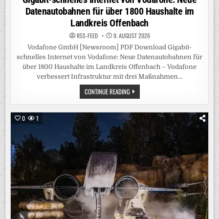
Datenautobahnen für über 1800 Haushalte im
Landkreis Offenbach
RSS-FEED
9. AUGUST 2026
Vodafone GmbH [Newsroom] PDF Download Gigabit-
schnelles Internet von Vodafone: Neue Datenautobahnen für
über 1800 Haushalte im Landkreis Offenbach – Vodafone
verbessert Infrastruktur mit drei Maßnahmen…
GIGABIT-
CONTINUE READING
SCHNELLES
INTERNET
VON
VODAFONE:
0
1
NEUE
DATENAUTOBAHNEN
FÜR
ÜBER
1800
HAUSHALTE
IM
LANDKREIS
OFFENBACH