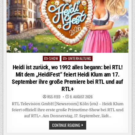
VOR
ABGRENZUNGSPROBLEMEN
UND
BÜROKRATIE
SHOW
UNTERHALTUNG
Posted
in
Heidi ist zurück, wo 1992 alles begann: bei RTL!
Mit dem „HeidiFest“ feiert Heidi Klum am 17.
September ihre große Premiere bei RTL und auf
RTL+
RSS-FEED
8. AUGUST 2026
RTL Television GmbH [Newsroom] Köln (ots) – Heidi Klum
feiert offiziell ihre erste große Primetime-Show bei RTL und
auf RTL+. Am Donnerstag, 17. September, lädt…
HEIDI
CONTINUE READING
IST
ZURÜCK,