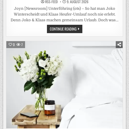
RSS-FEED
9. AUGUST 2026
Joyn [Newsroom] Unterföhring (ots) – So hat man Joko
Winterscheidt und Klaas Heufer-Umlauf noch nie erlebt.
Denn Joko & Klaas machen gemeinsam Urlaub. Doch was…
ROADTRIP
CONTINUE READING
UNTER
FREUNDEN:
„JOKO
&
0
7
KLAAS
MACHEN
URLAUB“
AUF
JOYN