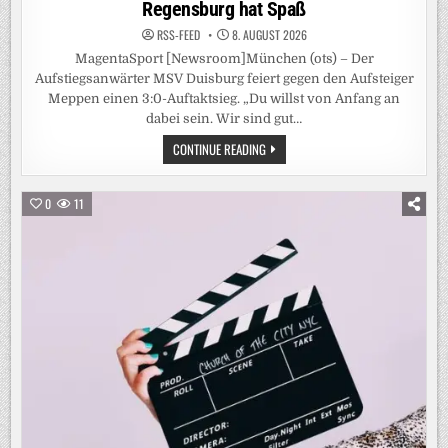
Regensburg hat Spaß
RSS-FEED
8. AUGUST 2026
MagentaSport [Newsroom]München (ots) – Der
Aufstiegsanwärter MSV Duisburg feiert gegen den Aufsteiger
Meppen einen 3:0-Auftaktsieg. „Du willst von Anfang an
dabei sein. Wir sind gut…
3.LIGA
CONTINUE READING
KOMPLETT
LIVE
BEI
MAGENTASPORT:
0
11
„WIR
KÖNNEN
ES
NOCH
BESSER“
–
MSV-
COACH
HIRSCH
SIEHT
TROTZ
3:0
MEHR
POTENZIAL,
MÜNSTER-
TRAINER
WÖRLE
VON
SEINEN