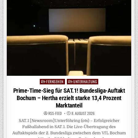
11,41
MILLIONEN
MENSCHEN
FERNSEHEN
UNTERHALTUNG
Posted
in
Prime-Time-Sieg für SAT.1! Bundesliga-Auftakt
Bochum – Hertha erzielt starke 13,4 Prozent
Marktanteil
RSS-FEED
8. AUGUST 2026
SAT.1 [Newsroom]Unterföhring (ots) – Erfolgreicher
Fußballabend in SAT.1. Die Live-Übertragung des
Auftaktspiels der 2. Bundesliga zwischen dem VfL Bochum