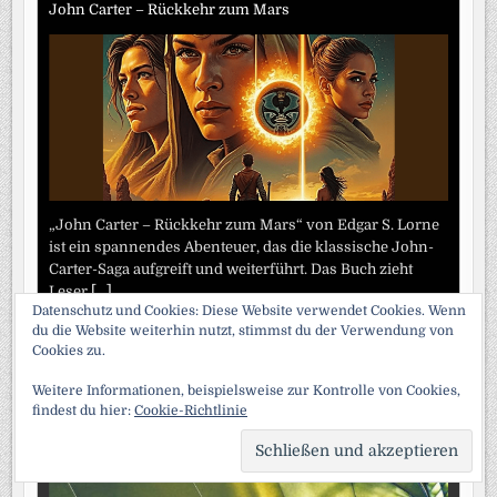
John Carter – Rückkehr zum Mars
„John Carter – Rückkehr zum Mars“ von Edgar S. Lorne
ist ein spannendes Abenteuer, das die klassische John-
Carter-Saga aufgreift und weiterführt. Das Buch zieht
Leser
[...]
Datenschutz und Cookies: Diese Website verwendet Cookies. Wenn
du die Website weiterhin nutzt, stimmst du der Verwendung von
Eine Reise zum Arcturus
Cookies zu.
Weitere Informationen, beispielsweise zur Kontrolle von Cookies,
findest du hier:
Cookie-Richtlinie
SCRO
TO
TOP