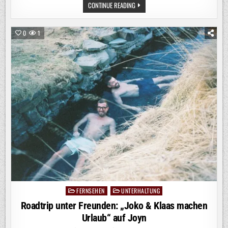
AMORE
CONTINUE READING
OHNE
WORTE?
IN
„AMORE
0
1
UNTER
PALMEN“
SPRECHEN
BUSFAHRER
MATTHIAS
(50,
LÜNEBURG)
UND
THAILÄNDERIN
NAT
AB
MORGEN
AUF
JOYN
NUR
DIE
SPRACHE
DER
LIEBE
FERNSEHEN
UNTERHALTUNG
Posted
in
Roadtrip unter Freunden: „Joko & Klaas machen
Urlaub“ auf Joyn