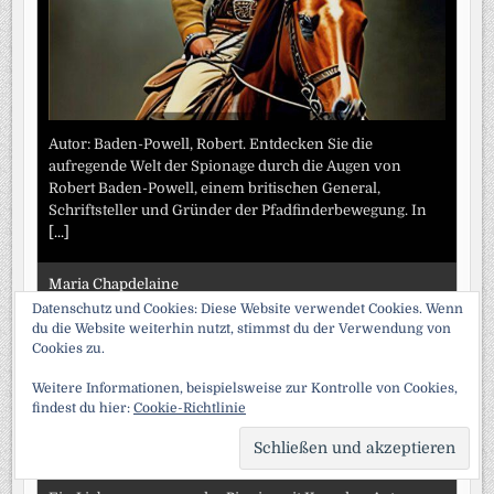
Autor: Baden-Powell, Robert. Entdecken Sie die
aufregende Welt der Spionage durch die Augen von
Robert Baden-Powell, einem britischen General,
Schriftsteller und Gründer der Pfadfinderbewegung. In
[...]
Maria Chapdelaine
Datenschutz und Cookies: Diese Website verwendet Cookies. Wenn
du die Website weiterhin nutzt, stimmst du der Verwendung von
Cookies zu.
Weitere Informationen, beispielsweise zur Kontrolle von Cookies,
findest du hier:
Cookie-Richtlinie
SCRO
TO
TOP