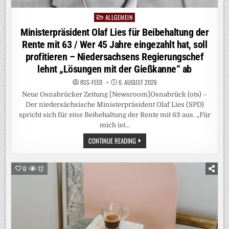
ALLGEMEIN
Posted
in
Ministerpräsident Olaf Lies für Beibehaltung der
Rente mit 63 / Wer 45 Jahre eingezahlt hat, soll
profitieren – Niedersachsens Regierungschef
lehnt „Lösungen mit der Gießkanne“ ab
RSS-FEED
6. AUGUST 2026
Neue Osnabrücker Zeitung [Newsroom]Osnabrück (ots) –
Der niedersächsische Ministerpräsident Olaf Lies (SPD)
spricht sich für eine Beibehaltung der Rente mit 63 aus. „Für
mich ist…
MINISTERPRÄSIDENT
CONTINUE READING
OLAF
LIES
FÜR
BEIBEHALTUNG
0
12
DER
RENTE
MIT
63
/
WER
45
JAHRE
EINGEZAHLT