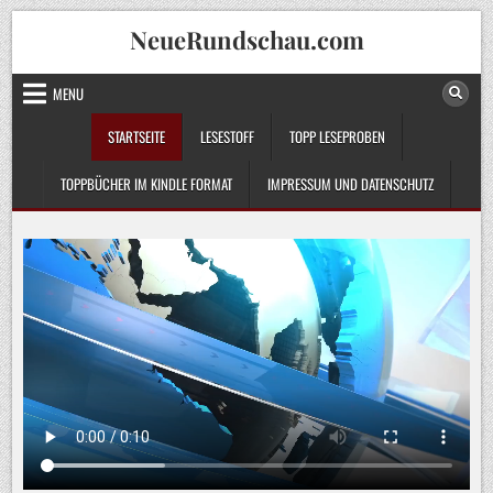
Skip
NeueRundschau.com
to
content
MENU
STARTSEITE
LESESTOFF
TOPP LESEPROBEN
TOPPBÜCHER IM KINDLE FORMAT
IMPRESSUM UND DATENSCHUTZ