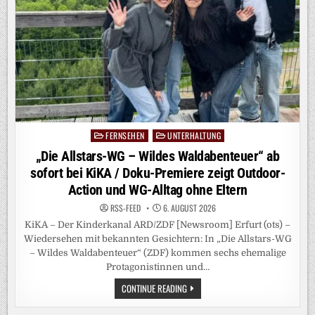
FERNSEHEN
UNTERHALTUNG
Posted
in
„Die Allstars-WG – Wildes Waldabenteuer“ ab
sofort bei KiKA / Doku-Premiere zeigt Outdoor-
Action und WG-Alltag ohne Eltern
RSS-FEED
6. AUGUST 2026
KiKA – Der Kinderkanal ARD/ZDF [Newsroom] Erfurt (ots) –
Wiedersehen mit bekannten Gesichtern: In „Die Allstars-WG
– Wildes Waldabenteuer“ (ZDF) kommen sechs ehemalige
Protagonistinnen und…
„DIE
CONTINUE READING
ALLSTARS-
WG