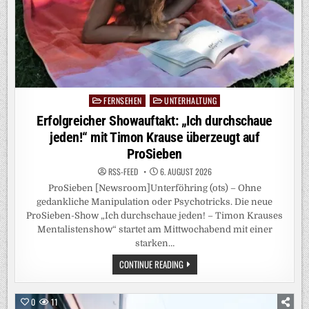
FERNSEHEN
UNTERHALTUNG
Posted
in
Erfolgreicher Showauftakt: „Ich durchschaue
jeden!“ mit Timon Krause überzeugt auf
ProSieben
RSS-FEED
6. AUGUST 2026
ProSieben [Newsroom]Unterföhring (ots) – Ohne
gedankliche Manipulation oder Psychotricks. Die neue
ProSieben-Show „Ich durchschaue jeden! – Timon Krauses
Mentalistenshow“ startet am Mittwochabend mit einer
starken…
ERFOLGREICHER
CONTINUE READING
SHOWAUFTAKT:
„ICH
DURCHSCHAUE
JEDEN!“
0
11
MIT