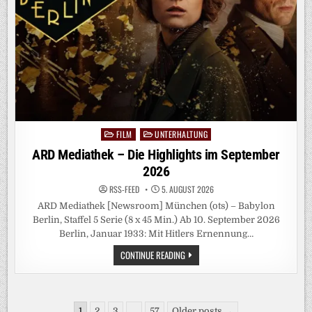
FILM
UNTERHALTUNG
Posted
in
ARD Mediathek – Die Highlights im September
2026
RSS-FEED
5. AUGUST 2026
ARD Mediathek [Newsroom] München (ots) – Babylon
Berlin, Staffel 5 Serie (8 x 45 Min.) Ab 10. September 2026
Berlin, Januar 1933: Mit Hitlers Ernennung…
ARD
CONTINUE READING
MEDIATHEK
–
DIE
HIGHLIGHTS
IM
Seitennummerierung
SEPTEMBER
1
2
3
…
57
Older posts →