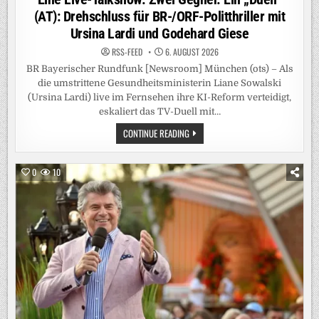
(AT): Drehschluss für BR-/ORF-Politthriller mit
Ursina Lardi und Godehard Giese
RSS-FEED
6. AUGUST 2026
BR Bayerischer Rundfunk [Newsroom] München (ots) – Als
die umstrittene Gesundheitsministerin Liane Sowalski
(Ursina Lardi) live im Fernsehen ihre KI-Reform verteidigt,
eskaliert das TV-Duell mit…
EINE
CONTINUE READING
LIVE-
TALKSHOW.
ZWEI
GEGNER.
0
10
EIN
„DUELL“
(AT):
DREHSCHLUSS
FÜR
BR-/ORF-
POLITTHRILLER
MIT
URSINA
LARDI
UND
GODEHARD
GIESE