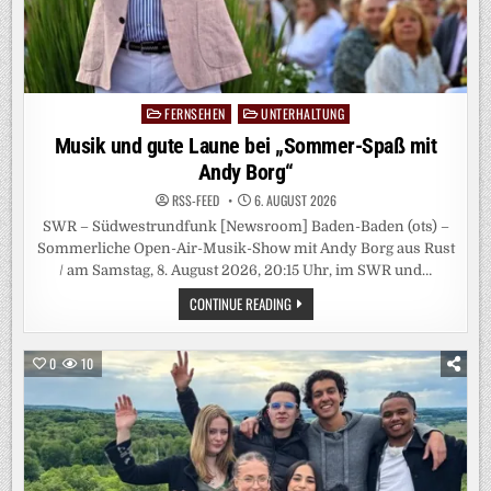
FERNSEHEN
UNTERHALTUNG
Posted
in
Musik und gute Laune bei „Sommer-Spaß mit
Andy Borg“
RSS-FEED
6. AUGUST 2026
SWR – Südwestrundfunk [Newsroom] Baden-Baden (ots) –
Sommerliche Open-Air-Musik-Show mit Andy Borg aus Rust
/ am Samstag, 8. August 2026, 20:15 Uhr, im SWR und…
MUSIK
CONTINUE READING
UND
GUTE
LAUNE
BEI
0
10
„SOMMER-
SPASS M
IT A
NDY B
ORG“