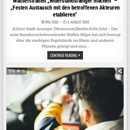
Wasserstraßen „widerstandsfähiger machen“ –
„Festen Austausch mit den betroffenen Akteuren
etablieren“
RSS-FEED
6. AUGUST 2026
Kölner Stadt-Anzeiger [Newsroom]Berlin/Köln (ots) – Der
neue Bundesverkehrsminister Steffen Bilger hat sich besorgt
über die niedrigen Pegelstände im Rhein und anderen
Flüssen gezeigt und eine…
RHEIN-
CONTINUE READING
PEGEL:
VERKEHRSMINISTER
BILGER
WILL
0
10
„KURZFRISTIG
HANDELN“-
CDU-
POLITIKER
WILL
WASSERSTRASSEN „
WIDERSTANDSFÄHIGER M
ACHEN“ –
„
FESTEN A
USTAUSCH M
IT D
EN B
ETROFFENEN A
KTEUREN E