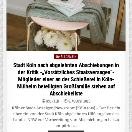
HAT,
SOLL
PROFITIEREN
–
NIEDERSACHSENS
REGIERUNGSCHEF
LEHNT
„LÖSUNGEN
MIT
DER
GIESSKANNE“ A
B
ALLGEMEIN
Posted
in
Stadt Köln nach abgelehnten Abschiebungen in
der Kritik -„Vorsätzliches Staatsversagen“-
Mitglieder einer an der Schießerei in Köln-
Mülheim beteiligten Großfamilie stehen auf
Abschiebeliste
RSS-FEED
6. AUGUST 2026
Kölner Stadt-Anzeiger [Newsroom]Köln (ots) – Der Bericht
über ein von der Stadt Köln abgelehntes Hilfsangebot des
Landes NRW zur Vorbereitung von Abschiebungen hat zu
empörten…