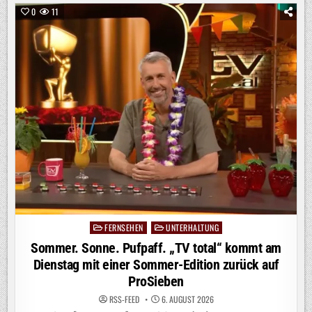
–
WILDES
0
11
WALDABENTEUER“
AB
SOFORT
BEI
KIKA
/
DOKU-
PREMIERE
ZEIGT
OUTDOOR-
ACTION
UND
WG-
ALLTAG
OHNE
ELTERN
FERNSEHEN
UNTERHALTUNG
Posted
in
Sommer. Sonne. Pufpaff. „TV total“ kommt am
Dienstag mit einer Sommer-Edition zurück auf
ProSieben
RSS-FEED
6. AUGUST 2026