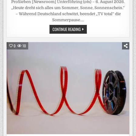
ProSieben [Newsroom] Unterföhring (ots) – 6. August 2026.
„Heute dreht sich alles um Sommer, Sonne, Sonnenschein.“
– Während Deutschland schwitzt, beendet „TV total“ die
Sommerpause….
SOMMER.
CONTINUE READING
SONNE.
PUFPAFF.
„TV
TOTAL“
0
10
KOMMT
AM
DIENSTAG
MIT
EINER
SOMMER-
EDITION
ZURÜCK
AUF
PROSIEBEN