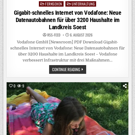
FERNSEHEN
UNTERHALTUNG
Posted
in
Gigabit-schnelles Internet von Vodafone: Neue
Datenautobahnen für über 3200 Haushalte im
Landkreis Soest
RSS-FEED
6. AUGUST 2026
Vodafone GmbH [Newsroom] PDF Download Gigabit-
schnelles Internet von Vodafone: Neue Datenautobahnen für
über 3200 Haushalte im Landkreis Soest – Vodafone
verbessert Infrastruktur mit drei Maßnahmen…
GIGABIT-
CONTINUE READING
SCHNELLES
INTERNET
VON
VODAFONE:
0
9
NEUE
DATENAUTOBAHNEN
FÜR
ÜBER
3200
HAUSHALTE
IM
LANDKREIS
SOEST