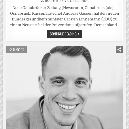
RSS-FEED
6. AUGUST 2026
Neue Osnabrücker Zeitung [Newsroom]Osnabrück (ots) –
Osnabrück. Kassenärztechef Andreas Gassen hat den neuen
Bundesgesundheitsminister Carsten Linnemann (CDU) zu
einem Neustart bei der Prävention aufgerufen. Deutschland…
KASSENÄRZTE
CONTINUE READING
FORDERN
VON
LINNEMANN
„PRÄVENTIONSOFFENSIVE
0
12
STATT
ALIBIVERANSTALTUNG“
/
KBV-
CHEF
GASSEN:
FLASCHE
WODKA
MÜSSTE
ZEHN
EURO
TEURER
WERDEN
–
DEUTSCHE
SIND
„HÄUFIG
DICKER
UND
RAUCHEN
MEHR“