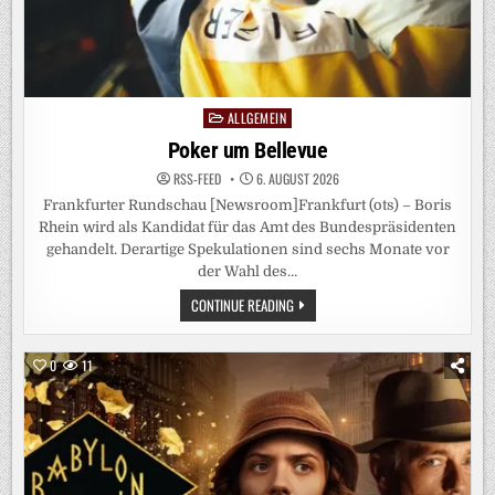
TABLIEREN“
ALLGEMEIN
Posted
in
Poker um Bellevue
RSS-FEED
6. AUGUST 2026
Frankfurter Rundschau [Newsroom]Frankfurt (ots) – Boris
Rhein wird als Kandidat für das Amt des Bundespräsidenten
gehandelt. Derartige Spekulationen sind sechs Monate vor
der Wahl des…
POKER
CONTINUE READING
UM
BELLEVUE
0
11