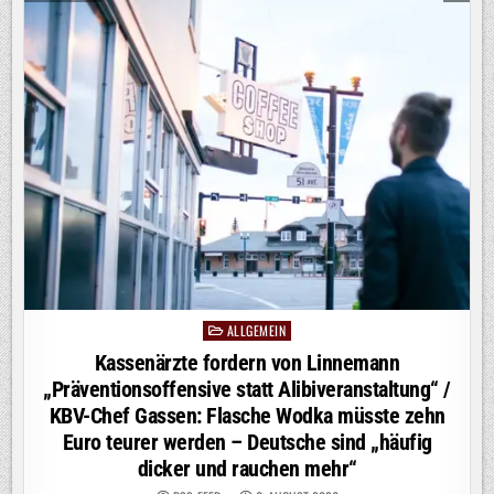
TIMON
KRAUSE
ÜBERZEUGT
AUF
PROSIEBEN
ALLGEMEIN
Posted
in
Kassenärzte fordern von Linnemann
„Präventionsoffensive statt Alibiveranstaltung“ /
KBV-Chef Gassen: Flasche Wodka müsste zehn
Euro teurer werden – Deutsche sind „häufig
dicker und rauchen mehr“