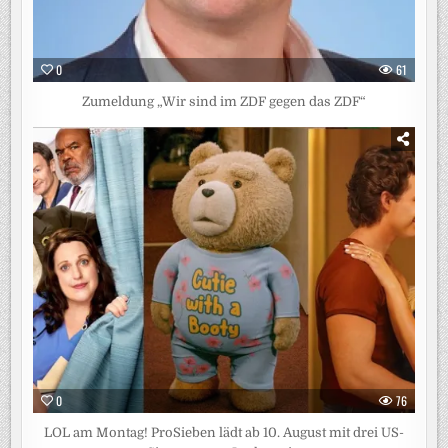
0
61
Zumeldung „Wir sind im ZDF gegen das ZDF“
0
76
LOL am Montag! ProSieben lädt ab 10. August mit drei US-