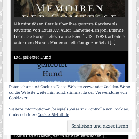
Mit minutiösen Details über ihre gesamte Karriere als
Favoritin von Louis XV. Autor: Lamothe-Langon, Etienne
Leon. Die Bürgerliche Jeanne Bécu (1743 - 1793), arbeitete
unter dem Namen Mademoiselle Lange zunächst
[...]
Lad, geliebter Hund
Datenschutz und Cookies: Diese Website verwendet Cookies. Wenn
du die Website weiterhin nutzt, stimmst du der Verwendung von
Cookies zu.
Weitere Informationen, beispielsweise zur Kontrolle von Cookies,
findest du hier:
Cookie-Richtlinie
Die Abenteuer des Collie Lad. Autor: Terhune, Albert
Payson. Der Roman besteht aus zwölf Hunde-
SCRO
Abenteuern, die auf dem Leben des von Terhunes Rough
TO
TOP
Collie Lad basieren, der in seinem wirklichen
[...]