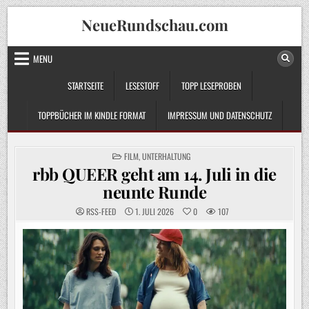
Skip
NeueRundschau.com
to
content
MENU
STARTSEITE
LESESTOFF
TOPP LESEPROBEN
TOPPBÜCHER IM KINDLE FORMAT
IMPRESSUM UND DATENSCHUTZ
POSTED
FILM
,
UNTERHALTUNG
IN
rbb QUEER geht am 14. Juli in die
neunte Runde
RSS-FEED
1. JULI 2026
0
107