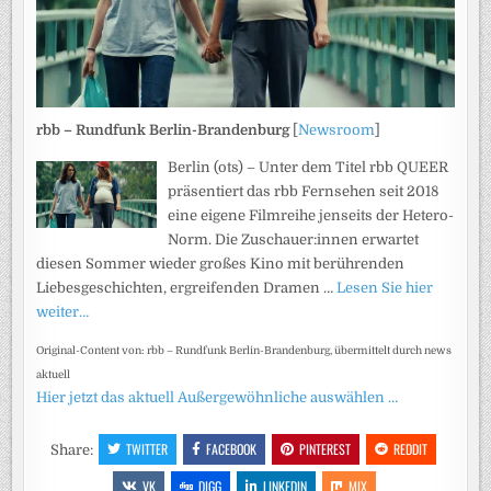
rbb – Rundfunk Berlin-Brandenburg
[
Newsroom
]
Berlin (ots) – Unter dem Titel rbb QUEER
präsentiert das rbb Fernsehen seit 2018
eine eigene Filmreihe jenseits der Hetero-
Norm. Die Zuschauer:innen erwartet
diesen Sommer wieder großes Kino mit berührenden
Liebesgeschichten, ergreifenden Dramen …
Lesen Sie hier
weiter…
Original-Content von: rbb – Rundfunk Berlin-Brandenburg, übermittelt durch news
aktuell
Hier jetzt das aktuell Außergewöhnliche auswählen …
TWITTER
FACEBOOK
PINTEREST
REDDIT
Share:
VK
DIGG
LINKEDIN
MIX