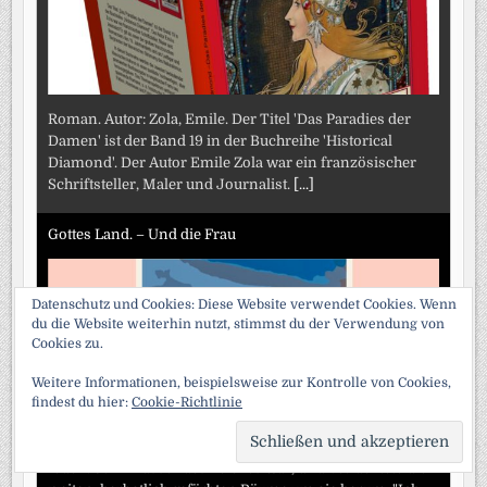
Roman. Autor: Zola, Emile. Der Titel 'Das Paradies der
Damen' ist der Band 19 in der Buchreihe 'Historical
Diamond'. Der Autor Emile Zola war ein französischer
Schriftsteller, Maler und Journalist.
[...]
Gottes Land. – Und die Frau
Datenschutz und Cookies: Diese Website verwendet Cookies. Wenn
du die Website weiterhin nutzt, stimmst du der Verwendung von
Cookies zu.
Weitere Informationen, beispielsweise zur Kontrolle von Cookies,
findest du hier:
Cookie-Richtlinie
SCRO
Sie streckte einen strahlend weißen Arm aus, der noch
TO
feucht vom Wasser des Teiches war, und betrachtete die
TOP