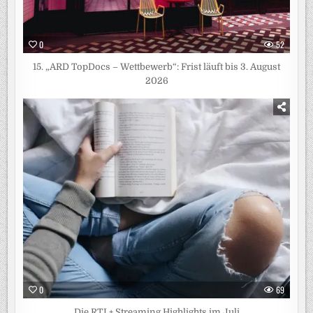
0
52
15. „ARD TopDocs – Wettbewerb“: Frist läuft bis 3. August
2026
0
69
Die RTL+ Streaming Highlights im Juli