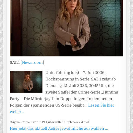
SAT.1
[
Newsroom
]
Unterföhring (ots) – 7. Juli 2026.
Hochspannung in Serie: SAT.1 zeigt ab
Dienstag, 21. Juli 2026, 20:15 Uhr, die
zweite Staffel der Crime-Serie „Hunting
Party – Die Mörderjagd“ in Doppelfolgen. In den neuen
Folgen der spannenden US-Serie begibt …
Lesen Sie hier
weiter…
Original-Content von: SAT.1, übermittelt durch news aktuell
Hier jetzt das aktuell Außergewöhnliche auswählen …