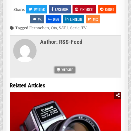
TWITTER
FACEBOOK
PINTEREST
REDDIT
Share:
VK
DIGG
LINKEDIN
MIX
Tagged
Fernsehen
,
Ots
,
SAT.1
,
Serie
,
TV
Author:
RSS-Feed
WEBSITE
Related Articles