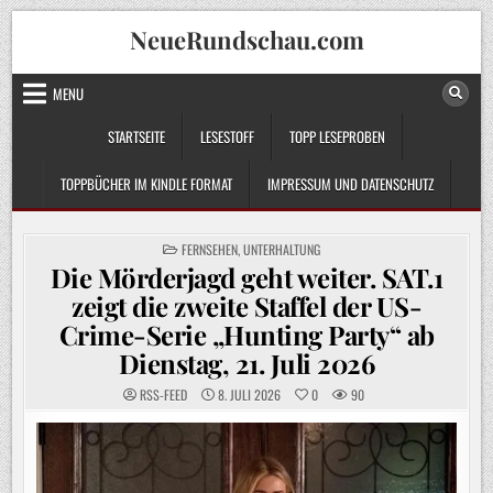
Skip
NeueRundschau.com
to
content
MENU
STARTSEITE
LESESTOFF
TOPP LESEPROBEN
TOPPBÜCHER IM KINDLE FORMAT
IMPRESSUM UND DATENSCHUTZ
POSTED
FERNSEHEN
,
UNTERHALTUNG
IN
Die Mörderjagd geht weiter. SAT.1
zeigt die zweite Staffel der US-
Crime-Serie „Hunting Party“ ab
Dienstag, 21. Juli 2026
RSS-FEED
8. JULI 2026
0
90