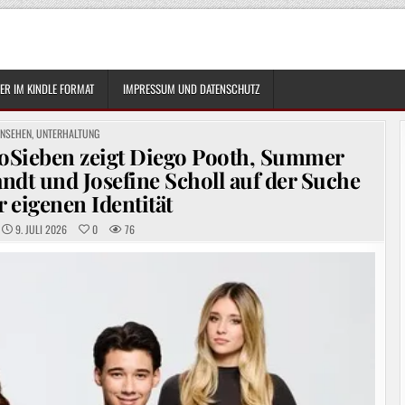
R IM KINDLE FORMAT
IMPRESSUM UND DATENSCHUTZ
TED
RNSEHEN
,
UNTERHALTUNG
roSieben zeigt Diego Pooth, Summer
ndt und Josefine Scholl auf der Suche
r eigenen Identität
9. JULI 2026
0
76