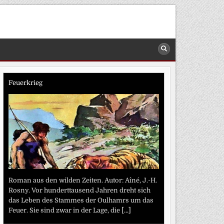
Feuerkrieg
Roman aus den wilden Zeiten. Autor: Aîné, J.-H.
Rosny. Vor hunderttausend Jahren dreht sich
das Leben des Stammes der Oulhamrs um das
Feuer. Sie sind zwar in der Lage, die
[...]