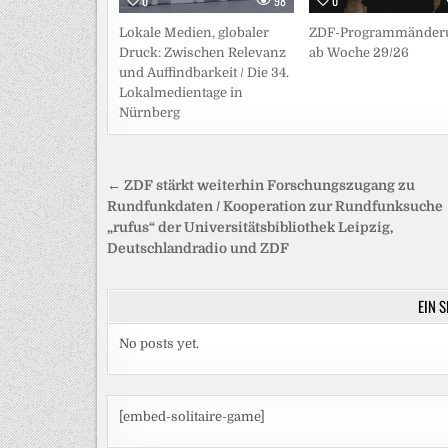
0
98
0
Lokale Medien, globaler
ZDF-Programmänder
Druck: Zwischen Relevanz
ab Woche 29/26
und Auffindbarkeit / Die 34.
Lokalmedientage in
Nürnberg
Beitragsnavigation
← ZDF stärkt weiterhin Forschungszugang zu
Rundfunkdaten / Kooperation zur Rundfunksuche
„rufus“ der Universitätsbibliothek Leipzig,
Deutschlandradio und ZDF
EIN 
No posts yet.
[embed-solitaire-game]