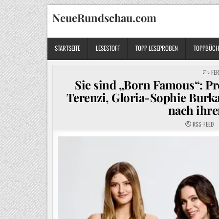
Skip
NeueRundschau.com
to
content
STARTSEITE
LESESTOFF
TOPP LESEPROBEN
TOPPBÜCHE
POS
FE
IN
Sie sind „Born Famous“: P
Terenzi, Gloria-Sophie Burka
nach ihre
RSS-FEED