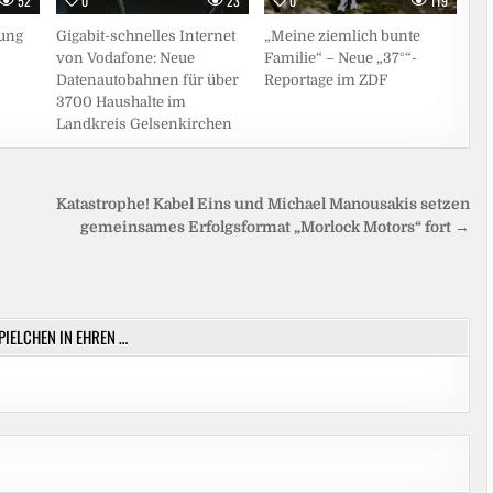
52
0
23
0
119
ung
Gigabit-schnelles Internet
„Meine ziemlich bunte
von Vodafone: Neue
Familie“ – Neue „37°“-
Datenautobahnen für über
Reportage im ZDF
3700 Haushalte im
Landkreis Gelsenkirchen
Katastrophe! Kabel Eins und Michael Manousakis setzen
gemeinsames Erfolgsformat „Morlock Motors“ fort →
SPIELCHEN IN EHREN …