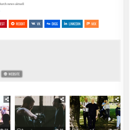
durch news aktuell
…
REST
REDDIT
VK
DIGG
LINKEDIN
MIX
WEBSITE