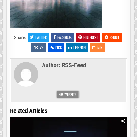
TWITTER
FACEBOOK
PINTEREST
REDDIT
Share:
VK
DIGG
LINKEDIN
MIX
Author:
RSS-Feed
WEBSITE
Related Articles