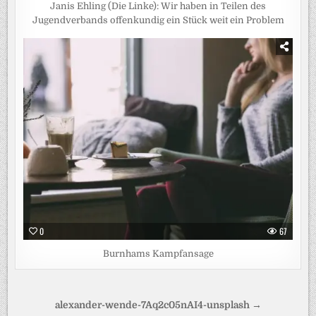
Janis Ehling (Die Linke): Wir haben in Teilen des
Jugendverbands offenkundig ein Stück weit ein Problem
0
67
Burnhams Kampfansage
Beitragsnavigation
alexander-wende-7Aq2c05nAI4-unsplash →