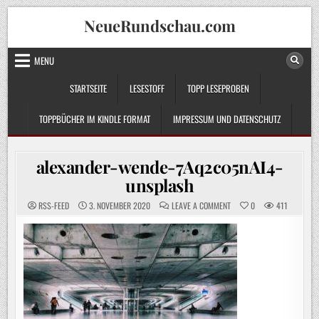
Skip
NeueRundschau.com
to
content
MENU
STARTSEITE
LESESTOFF
TOPP LESEPROBEN
TOPPBÜCHER IM KINDLE FORMAT
IMPRESSUM UND DATENSCHUTZ
alexander-wende-7Aq2c05nAI4-
unsplash
ON
RSS-FEED
3. NOVEMBER 2020
LEAVE A COMMENT
0
411
ALEXANDER-
WENDE-
7AQ2C05NAI4-
UNSPLASH