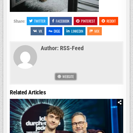
TWITTER
FACEBOOK
PINTEREST
REDDIT
Share:
VK
DIGG
LINKEDIN
MIX
Author:
RSS-Feed
WEBSITE
Related Articles