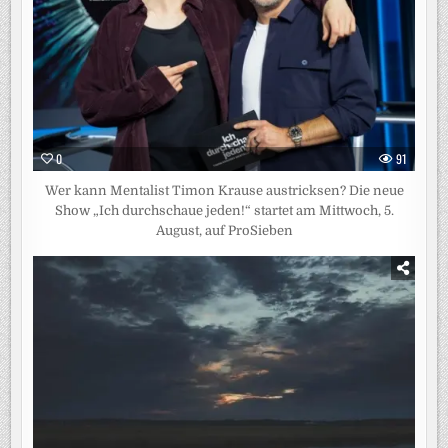
0
91
Wer kann Mentalist Timon Krause austricksen? Die neue
Show „Ich durchschaue jeden!“ startet am Mittwoch, 5.
August, auf ProSieben