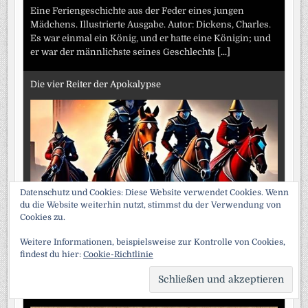
Eine Feriengeschichte aus der Feder eines jungen
Mädchens. Illustrierte Ausgabe. Autor: Dickens, Charles.
Es war einmal ein König, und er hatte eine Königin; und
er war der männlichste seines Geschlechts
[...]
Die vier Reiter der Apokalypse
Datenschutz und Cookies: Diese Website verwendet Cookies. Wenn
du die Website weiterhin nutzt, stimmst du der Verwendung von
Cookies zu.
Aus der Liste der 100 besten Romane des 20.
Jahrhunderts. von Vicente Blasco Ibáñez. Die vier Reiter
Weitere Informationen, beispielsweise zur Kontrolle von Cookies,
der Apokalypse (spanisch: Los cuatro jinetes del
findest du hier:
Cookie-Richtlinie
Apocalipsis)
[...]
SCRO
TO
Der Rote Pimpernel
TOP