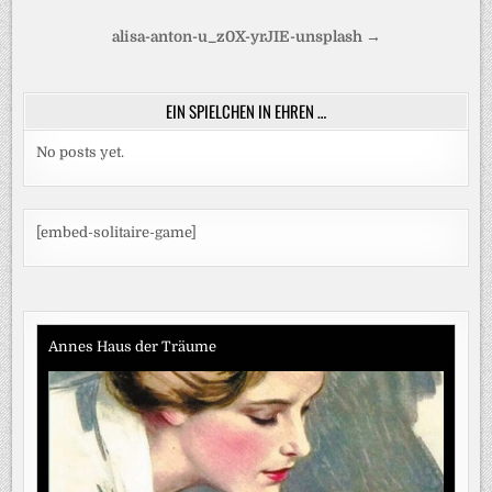
Beitragsnavigation
alisa-anton-u_z0X-yrJIE-unsplash →
EIN SPIELCHEN IN EHREN …
No posts yet.
[embed-solitaire-game]
Annes Haus der Träume