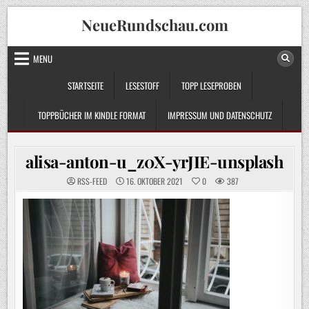
Skip
NeueRundschau.com
to
content
MENU
STARTSEITE
LESESTOFF
TOPP LESEPROBEN
TOPPBÜCHER IM KINDLE FORMAT
IMPRESSUM UND DATENSCHUTZ
alisa-anton-u_z0X-yrJIE-unsplash
RSS-FEED
16. OKTOBER 2021
0
387