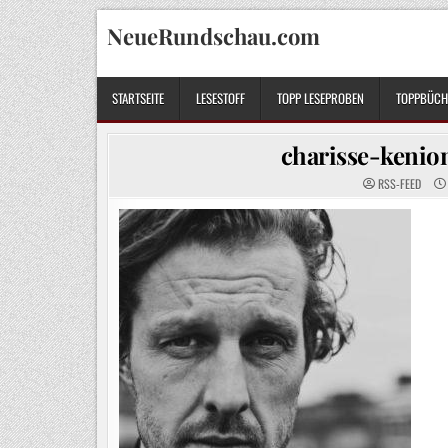
Skip
NeueRundschau.com
to
content
STARTSEITE
LESESTOFF
TOPP LESEPROBEN
TOPPBÜCHE
charisse-kenio
RSS-FEED