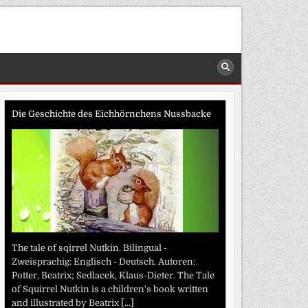
Die Geschichte des Eichhörnchens Nussbacke
The tale of sqirrel Nutkin. Bilingual -
Zweisprachig: Englisch - Deutsch. Autoren:
Potter, Beatrix; Sedlacek, Klaus-Dieter. The Tale
of Squirrel Nutkin is a children's book written
and illustrated by Beatrix
[...]