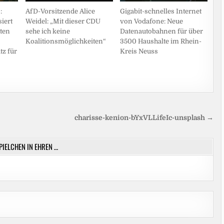
:
AfD-Vorsitzende Alice
Gigabit-schnelles Internet
siert
Weidel: „Mit dieser CDU
von Vodafone: Neue
ten
sehe ich keine
Datenautobahnen für über
Koalitionsmöglichkeiten“
3500 Haushalte im Rhein-
tz für
Kreis Neuss
charisse-kenion-bYxVLLifeIc-unsplash →
SPIELCHEN IN EHREN …