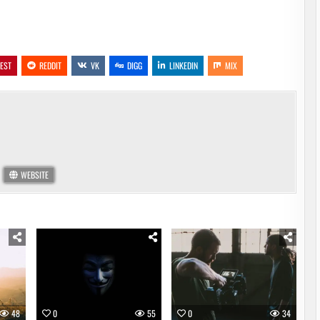
REST
REDDIT
VK
DIGG
LINKEDIN
MIX
WEBSITE
48
0
55
0
34