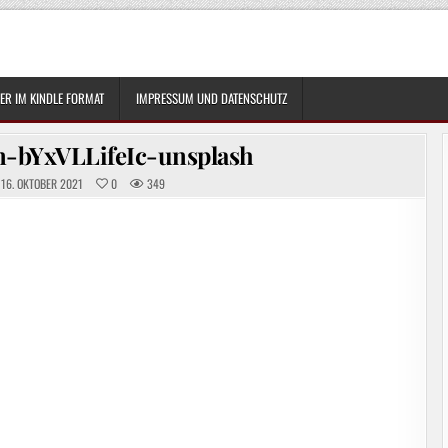
R IM KINDLE FORMAT
IMPRESSUM UND DATENSCHUTZ
n-bYxVLLifeIc-unsplash
16. OKTOBER 2021
0
349