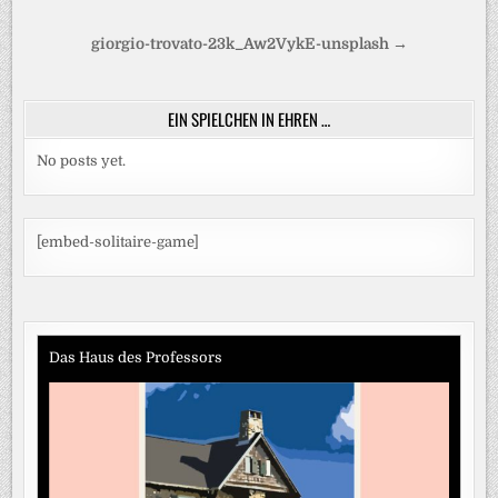
Beitragsnavigation
giorgio-trovato-23k_Aw2VykE-unsplash →
EIN SPIELCHEN IN EHREN …
No posts yet.
[embed-solitaire-game]
Das Haus des Professors