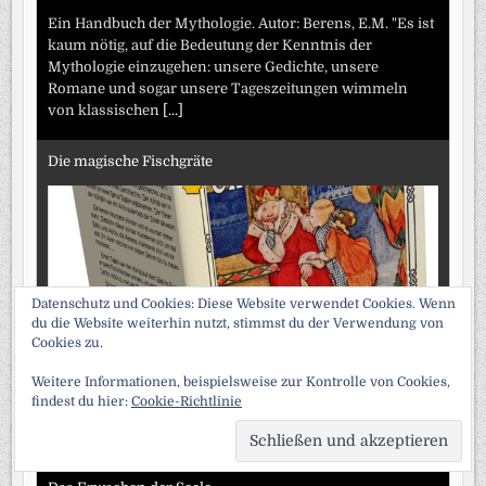
Ein Handbuch der Mythologie. Autor: Berens, E.M. "Es ist
kaum nötig, auf die Bedeutung der Kenntnis der
Mythologie einzugehen: unsere Gedichte, unsere
Romane und sogar unsere Tageszeitungen wimmeln
von klassischen
[...]
Die magische Fischgräte
Datenschutz und Cookies: Diese Website verwendet Cookies. Wenn
du die Website weiterhin nutzt, stimmst du der Verwendung von
Cookies zu.
Eine Feriengeschichte aus der Feder eines jungen
Weitere Informationen, beispielsweise zur Kontrolle von Cookies,
Mädchens. Illustrierte Ausgabe. Autor: Dickens, Charles.
findest du hier:
Cookie-Richtlinie
Es war einmal ein König, und er hatte eine Königin; und
er war der männlichste seines Geschlechts
[...]
SCRO
TO
TOP