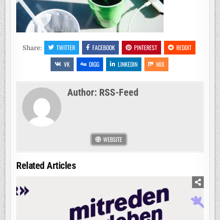
TWITTER
FACEBOOK
PINTEREST
REDDIT
Share:
VK
DIGG
LINKEDIN
MIX
Author:
RSS-Feed
WEBSITE
Related Articles