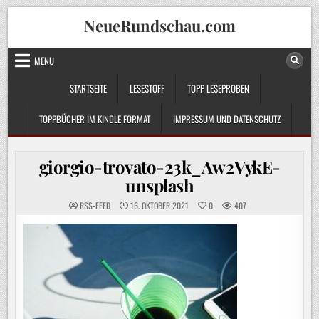
Skip
NeueRundschau.com
to
content
MENU
STARTSEITE
LESESTOFF
TOPP LESEPROBEN
TOPPBÜCHER IM KINDLE FORMAT
IMPRESSUM UND DATENSCHUTZ
giorgio-trovato-23k_Aw2VykE-
unsplash
RSS-FEED
16. OKTOBER 2021
0
407