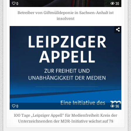
0
30
Betreiber von Giftmülldeponie in Sachsen-Anhalt ist
insolvent
0
96
100 Tage „Leipziger Appell” für Medienfreiheit: Kreis der
Unterzeichnenden der MDR-Initiative wächst auf 78