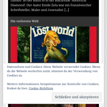
Damen' ist der Band 19 in der Buchreihe 'Historical
Diamond'. Der Autor Emile Zola war ein französischer
Schriftsteller, Maler und Journalist.
[...]
Die verlorene Welt
Datenschutz und Cookies: Diese Website verwendet Cookies. Wenn
Abenteuerroman. Autor: Doyle, Conan. Der Titel 'Die
du die Website weiterhin nutzt, stimmst du der Verwendung von
verlorene Welt' ist der Band 9 in der Buchreihe 'Historical
Cookies zu.
Diamond'. Der britische Autor Sir Arthur Ignatius Conan
Doyle war Arzt. Seine Praxis
[...]
Weitere Informationen, beispielsweise zur Kontrolle von Cookies,
findest du hier:
Cookie-Richtlinie
Das Höhlenmädchen und der Höhlenmann
SCRO
TO
TOP