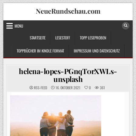
Skip
NeueRundschau.com
to
content
MENU
STARTSEITE
LESESTOFF
TOPP LESEPROBEN
TOPPBÜCHER IM KINDLE FORMAT
IMPRESSUM UND DATENSCHUTZ
helena-lopes-PGnqT0rXWLs-
unsplash
RSS-FEED
16. OKTOBER 2021
0
361