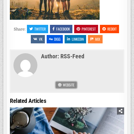
TWITTER
FACEBOOK
PINTEREST
REDDIT
Share:
VK
DIGG
LINKEDIN
MIX
Author:
RSS-Feed
WEBSITE
Related Articles