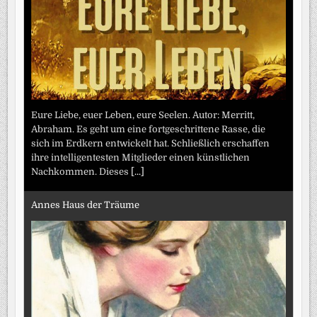
Eure Liebe, euer Leben, eure Seelen. Autor: Merritt,
Abraham. Es geht um eine fortgeschrittene Rasse, die
sich im Erdkern entwickelt hat. Schließlich erschaffen
ihre intelligentesten Mitglieder einen künstlichen
Nachkommen. Dieses
[...]
Annes Haus der Träume