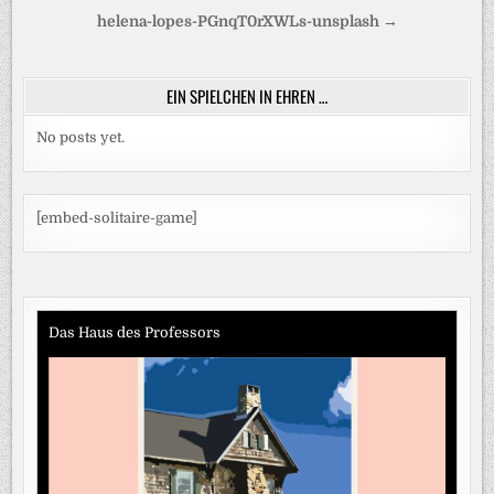
Beitragsnavigation
helena-lopes-PGnqT0rXWLs-unsplash →
EIN SPIELCHEN IN EHREN …
No posts yet.
[embed-solitaire-game]
Das Haus des Professors