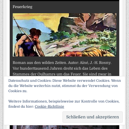
Feuerkrieg
Roman aus den wilden Zeiten. Autor: Aîné, J.-H. Rosny.
Vor hunderttausend Jahren dreht sich das Leben des
Stammes der Oulhamrs um das Feuer. Sie sind zwar in
der Lage, die
[...]
Datenschutz und Cookies: Diese Website verwendet Cookies. Wenn
du die Website weiterhin nutzt, stimmst du der Verwendung von
Cookies zu.
Geistergeschichten eines Antiquars
Weitere Informationen, beispielsweise zur Kontrolle von Cookies,
findest du hier:
Cookie-Richtlinie
SCRO
TO
TOP