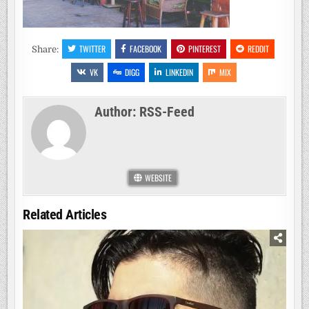
TWITTER
FACEBOOK
PINTEREST
REDDIT
Share:
VK
DIGG
LINKEDIN
MIX
Author:
RSS-Feed
WEBSITE
Related Articles