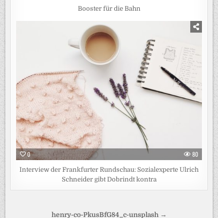
Booster für die Bahn
0
80
Interview der Frankfurter Rundschau: Sozialexperte Ulrich
Schneider gibt Dobrindt kontra
Beitragsnavigation
henry-co-PkusBfG84_c-unsplash →