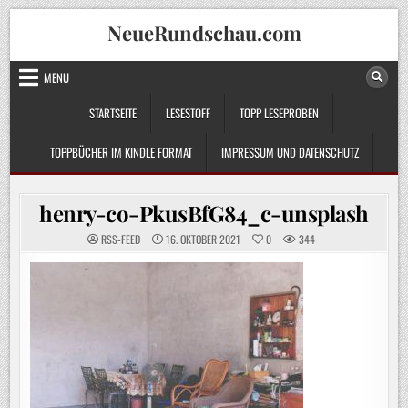
Skip
NeueRundschau.com
to
content
MENU
STARTSEITE
LESESTOFF
TOPP LESEPROBEN
TOPPBÜCHER IM KINDLE FORMAT
IMPRESSUM UND DATENSCHUTZ
henry-co-PkusBfG84_c-unsplash
RSS-FEED
16. OKTOBER 2021
0
344