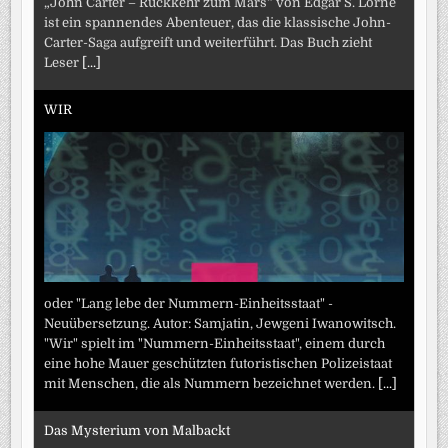
„John Carter – Rückkehr zum Mars“ von Edgar S. Lorne
ist ein spannendes Abenteuer, das die klassische John-
Carter-Saga aufgreift und weiterführt. Das Buch zieht
Leser
[...]
WIR
oder "Lang lebe der Nummern-Einheitsstaat" -
Neuübersetzung. Autor: Samjatin, Jewgeni Iwanowitsch.
"Wir" spielt im "Nummern-Einheitsstaat", einem durch
eine hohe Mauer geschützten futoristischen Polizeistaat
mit Menschen, die als Nummern bezeichnet werden.
[...]
Das Mysterium von Malbackt