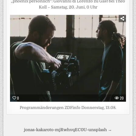
„phoenix persönlich“: Giovanni di Lorenzo zu Gast bei Theo
Koll – Samstag, 20. Juni, 0 Uhr
0
20
Programmänderungen ZDFinfo Donnerstag, 13.08.
Beitragsnavigation
jonas-kakaroto-mjRwhvqEC0U-unsplash →