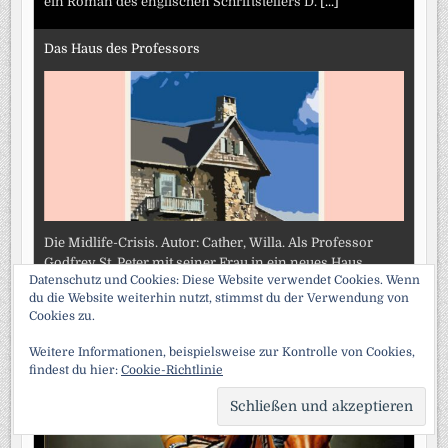
ein Roman des englischen Schriftstellers D.
[...]
Das Haus des Professors
Die Midlife-Crisis. Autor: Cather, Willa. Als Professor
Godfrey St. Peter mit seiner Frau in ein neues Haus
Datenschutz und Cookies: Diese Website verwendet Cookies. Wenn
umzieht, wird er unzufrieden mit dem Weg, den sein
du die Website weiterhin nutzt, stimmst du der Verwendung von
Leben nimmt. Er behält
[...]
Cookies zu.
Meine Abenteuer als Spion
Weitere Informationen, beispielsweise zur Kontrolle von Cookies,
findest du hier:
Cookie-Richtlinie
SCRO
TO
TOP