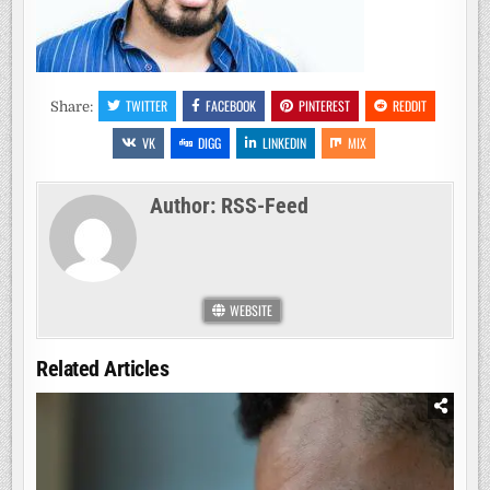
TWITTER
FACEBOOK
PINTEREST
REDDIT
Share:
VK
DIGG
LINKEDIN
MIX
Author:
RSS-Feed
WEBSITE
Related Articles