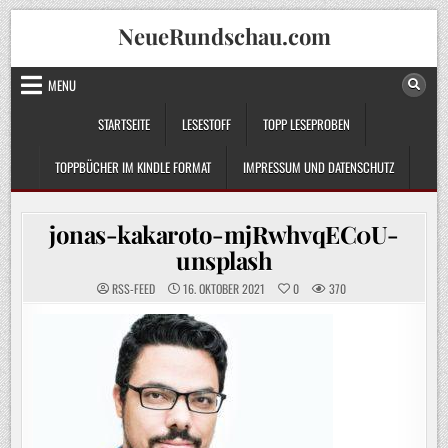
Skip
NeueRundschau.com
to
content
MENU
STARTSEITE
LESESTOFF
TOPP LESEPROBEN
TOPPBÜCHER IM KINDLE FORMAT
IMPRESSUM UND DATENSCHUTZ
jonas-kakaroto-mjRwhvqEC0U-
unsplash
RSS-FEED
16. OKTOBER 2021
0
370