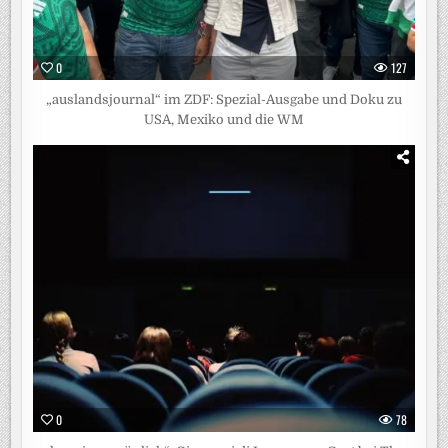
0
127
„auslandsjournal“ im ZDF: Spezial-Ausgabe und Doku zu
USA, Mexiko und die WM
0
78