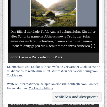
Das Rätsel der Jade-Tafel. Autor: Buchan, John. Ein übler
alter Schurke namens Albinus, sowie Troth, der Sohn
eines der anderen Schurken, planen zusammen einen
Rachefeldzug gegen die Nachkommen ihres früheren
[...]
John Carter – Rückkehr zum Mars
Datenschutz und Cookies: Diese Website verwendet Cookies. Wenn
du die Website weiterhin nutzt, stimmst du der Verwendung von
Cookies zu.
Weitere Informationen, beispielsweise zur Kontrolle von Cookies,
findest du hier:
Cookie-Richtlinie
SCRO
TO
„John Carter – Rückkehr zum Mars“ von Edgar S. Lorne
TOP