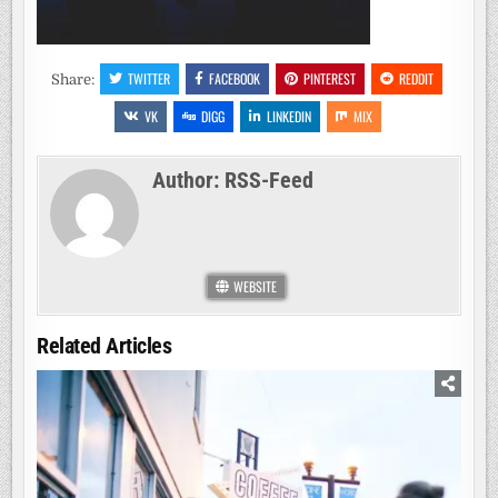
TWITTER
FACEBOOK
PINTEREST
REDDIT
Share:
VK
DIGG
LINKEDIN
MIX
Author:
RSS-Feed
WEBSITE
Related Articles