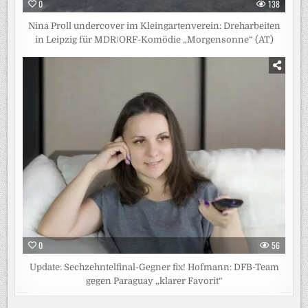
0
138
Nina Proll undercover im Kleingartenverein: Dreharbeiten
in Leipzig für MDR/ORF-Komödie „Morgensonne“ (AT)
0
56
Update: Sechzehntelfinal-Gegner fix! Hofmann: DFB-Team
gegen Paraguay „klarer Favorit“