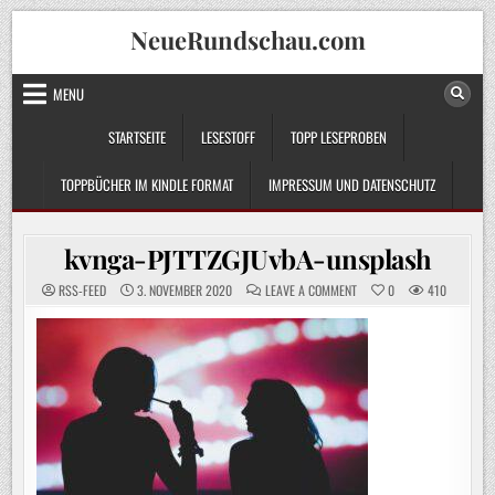
Skip
NeueRundschau.com
to
content
MENU
STARTSEITE
LESESTOFF
TOPP LESEPROBEN
TOPPBÜCHER IM KINDLE FORMAT
IMPRESSUM UND DATENSCHUTZ
kvnga-PJTTZGJUvbA-unsplash
ON
RSS-FEED
3. NOVEMBER 2020
LEAVE A COMMENT
0
410
KVNGA-
PJTTZGJUVBA-
UNSPLASH