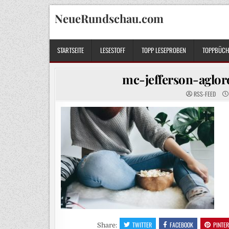
Skip
NeueRundschau.com
to
content
STARTSEITE
LESESTOFF
TOPP LESEPROBEN
TOPPBÜCHE
mc-jefferson-agl
RSS-FEED
TWITTER
FACEBOOK
PINTE
Share: