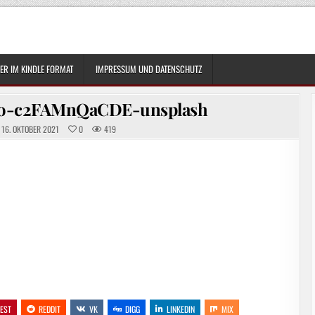
R IM KINDLE FORMAT
IMPRESSUM UND DATENSCHUTZ
oro-c2FAMnQaCDE-unsplash
16. OKTOBER 2021
0
419
REST
REDDIT
VK
DIGG
LINKEDIN
MIX