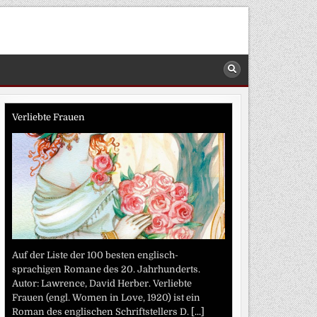
Verliebte Frauen
Auf der Liste der 100 besten englisch-
sprachigen Romane des 20. Jahrhunderts.
Autor: Lawrence, David Herber. Verliebte
Frauen (engl. Women in Love, 1920) ist ein
Roman des englischen Schriftstellers D.
[...]