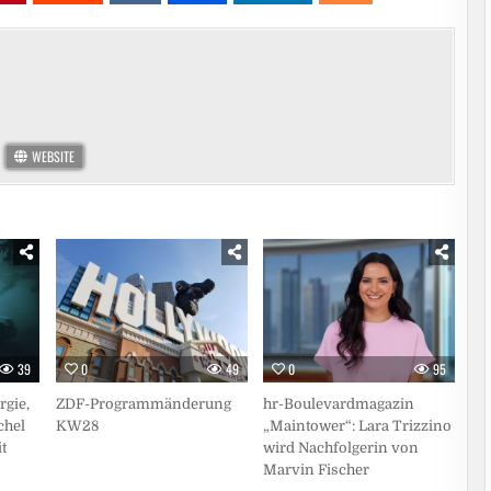
WEBSITE
39
0
49
0
95
rgie,
ZDF-Programmänderung
hr-Boulevardmagazin
chel
KW28
„Maintower“: Lara Trizzino
t
wird Nachfolgerin von
Marvin Fischer