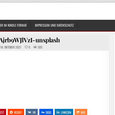
R IM KINDLE FORMAT
IMPRESSUM UND DATENSCHUTZ
Ajrb9WJlVzI-unsplash
16. OKTOBER 2021
0
305
REST
REDDIT
VK
DIGG
LINKEDIN
MIX