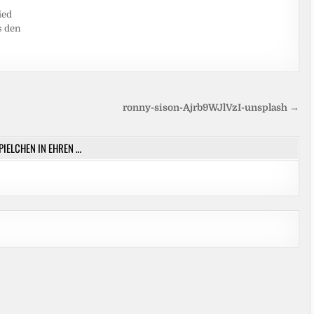
ied
s den
s
ronny-sison-Ajrb9WJlVzI-unsplash →
SPIELCHEN IN EHREN …