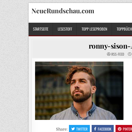
Skip
NeueRundschau.com
to
content
STARTSEITE
LESESTOFF
TOPP LESEPROBEN
TOPPBÜCHE
ronny-sison-
RSS-FEED
TWITTER
FACEBOOK
PINTE
Share: