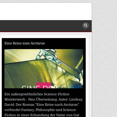
Eine Reise zum Arcturus
Ein außergewöhnliches Science-Fiction
Meisterwerk - Neu-Übersetzung. Autor: Lindsay,
David. Der Roman "Eine Reise nach Arcturus"
verbindet Fantasy, Philosophie und Science-
Fiction in einer Erkundung der Natur von Gut