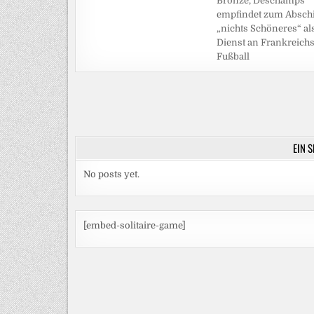
Bronze, Deschamps
empfindet zum Absch
„nichts Schöneres“ al
Dienst an Frankreich
Fußball
Beitragsnavigation
EIN 
No posts yet.
[embed-solitaire-game]