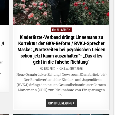
ALLGEMEIN
Posted
in
-
Kinderärzte-Verband drängt Linnemann zu
,4
Korrektur der GKV-Reform / BVKJ-Sprecher
Maske: „Wartezeiten bei psychischen Leiden
schon jetzt kaum auszuhalten“- „Das alles
geht in die falsche Richtung“
er
RSS-FEED
8. AUGUST 2026
L
Neue Osnabrücker Zeitung [Newsroom]Osnabrück (ots)
– Der Berufsverband der Kinder- und Jugendärzte
(BVKJ) drängt den neuen Gesundheitsminister Carsten
Linnemann (CDU) zur Rücknahme von Einsparungen
in…
KINDERÄRZTE-
CONTINUE READING
VERBAND
DRÄNGT
LINNEMANN