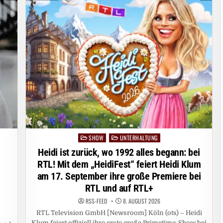
SHOW
UNTERHALTUNG
Posted
in
Heidi ist zurück, wo 1992 alles begann: bei
RTL! Mit dem „HeidiFest“ feiert Heidi Klum
am 17. September ihre große Premiere bei
RTL und auf RTL+
RSS-FEED
8. AUGUST 2026
RTL Television GmbH [Newsroom] Köln (ots) – Heidi
Klum feiert offiziell ihre erste große Primetime-Show bei