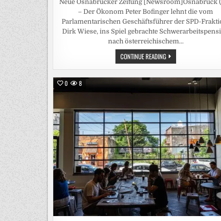
Neue Osnabrücker Zeitung [Newsroom]Osnabrück (
– Der Ökonom Peter Bofinger lehnt die vom
Parlamentarischen Geschäftsführer der SPD-Frakti
Dirk Wiese, ins Spiel gebrachte Schwerarbeitspens
nach österreichischem…
RENTENEXPERTE
CONTINUE READING
BOFINGER
LEHNT
ÖSTERREICHISCHES
RENTEN-
0
8
MODELL
FÜR
SCHWERARBEITER
AB
/
MITGLIED
DER
RENTENKOMMISSION
WARNT
VOR
ABGRENZUNGSPROBLE
UND
BÜROKRATIE