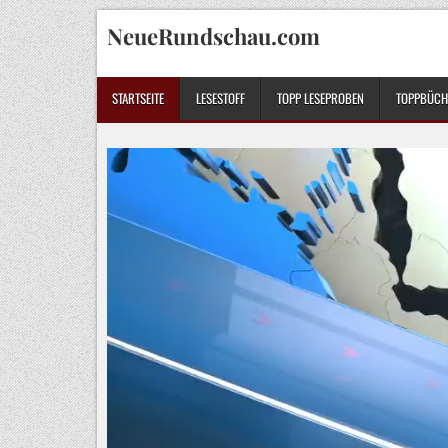
Skip
NeueRundschau.com
to
content
STARTSEITE
LESESTOFF
TOPP LESEPROBEN
TOPPBÜCHE