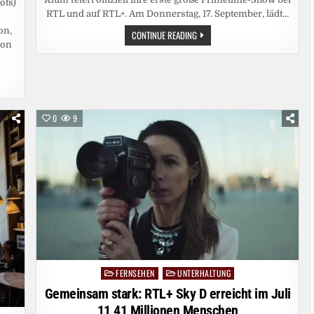
ots)
RTL und auf RTL+. Am Donnerstag, 17. September, lädt…
on,
HEIDI
CONTINUE READING
IST
ion
ZURÜCK,
WO
1992
ALLES
BEGANN:
BEI
RTL!
MIT
0
9
DEM
„HEIDIFEST“
FEIERT
HEIDI
KLUM
AM
17.
SEPTEMBER
IHRE
GROSSE P
MEN
REMIERE B
EI R
TL U
ND A
UF R
TL+
FERNSEHEN
UNTERHALTUNG
Posted
in
Gemeinsam stark: RTL+ Sky D erreicht im Juli
11,41 Millionen Menschen