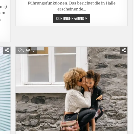
Führungsfunktionen. Das berichtet die in Halle
ots)
erscheinende…
zum
PROTEST
CONTINUE READING
,
GEGEN
AFD-
ANNÄHERUNG
–
AUSTRITTE
BEIM
BSW-
SACHSEN-
0
10
ANHALT