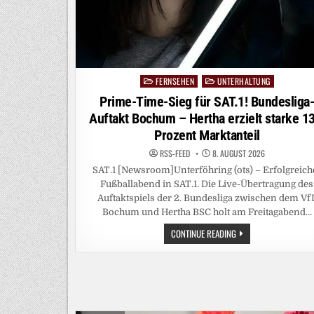
FERNSEHEN
UNTERHALTUNG
Posted
in
Prime-Time-Sieg für SAT.1! Bundesliga
Auftakt Bochum – Hertha erzielt starke 13
Prozent Marktanteil
RSS-FEED
8. AUGUST 2026
SAT.1 [Newsroom]Unterföhring (ots) – Erfolgreich
Fußballabend in SAT.1. Die Live-Übertragung des
Auftaktspiels der 2. Bundesliga zwischen dem Vf
Bochum und Hertha BSC holt am Freitagabend…
PRIME-
CONTINUE READING
TIME-
SIEG
FÜR
SAT.1!
BUNDESLIGA-
AUFTAKT
BOCHUM
–