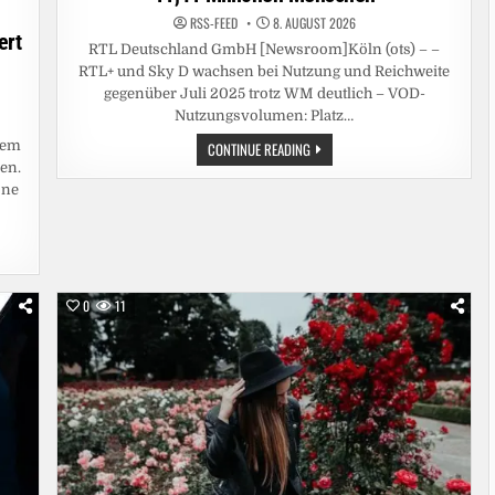
RSS-FEED
8. AUGUST 2026
ert
RTL Deutschland GmbH [Newsroom]Köln (ots) – –
RTL+ und Sky D wachsen bei Nutzung und Reichweite
gegenüber Juli 2025 trotz WM deutlich – VOD-
Nutzungsvolumen: Platz…
nem
GEMEINSAM
CONTINUE READING
STARK:
en.
RTL+
SKY
öne
D
ERREICHT
IM
JULI
11,41
MILLIONEN
MENSCHEN
0
11