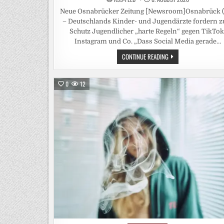
Neue Osnabrücker Zeitung [Newsroom]Osnabrück (
– Deutschlands Kinder- und Jugendärzte fordern 
Schutz Jugendlicher „harte Regeln“ gegen TikTok
Instagram und Co. „Dass Social Media gerade…
KINDER-
CONTINUE READING
UND
JUGENDÄRZTE
FORDERN
NATIONALE
0
12
SCHRANKEN
FÜR
SOCIAL
MEDIA
/
BVKJ-
SPRECHER
MASKE:
„REGIERUNG
MUSS
ENDLICH
HANDELN“-
KLAGE
ÜBER
„GRAVIERENDES
ELTERNVERSAGEN“
BEI
SOCIAL
MEDIA