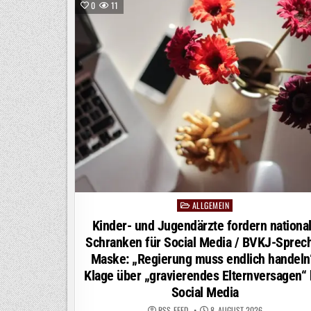
HERTHA
0
11
ERZIELT
STARKE
13,4
PROZENT
MARKTANTEIL
ALLGEMEIN
Posted
in
Kinder- und Jugendärzte fordern nationa
Schranken für Social Media / BVKJ-Sprec
Maske: „Regierung muss endlich handeln
Klage über „gravierendes Elternversagen“ 
Social Media
RSS-FEED
8. AUGUST 2026