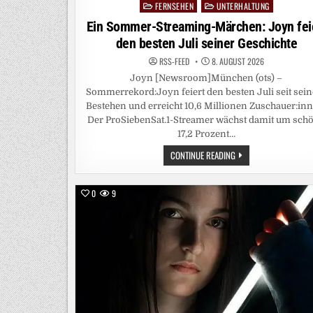
FERNSEHEN
UNTERHALTUNG
Posted
in
Ein Sommer-Streaming-Märchen: Joyn fei
den besten Juli seiner Geschichte
RSS-FEED
8. AUGUST 2026
Joyn [Newsroom]München (ots) –
Sommerrekord:Joyn feiert den besten Juli seit sei
Bestehen und erreicht 10,6 Millionen Zuschauer:inn
Der ProSiebenSat.1-Streamer wächst damit um sch
17,2 Prozent…
EIN
CONTINUE READING
SOMMER-
STREAMING-
MÄRCHEN:
JOYN
0
9
FEIERT
DEN
BESTEN
JULI
SEINER
GESCHICHTE