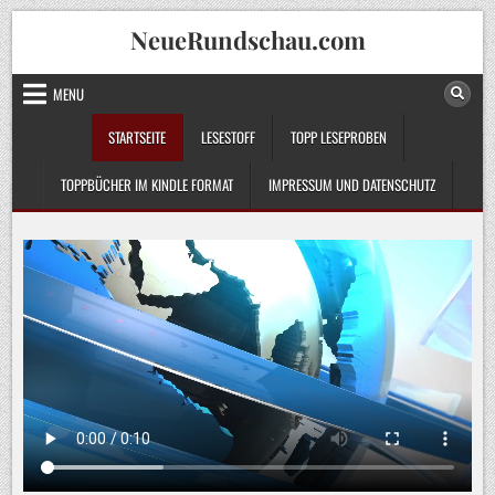
Skip
NeueRundschau.com
to
content
MENU
STARTSEITE
LESESTOFF
TOPP LESEPROBEN
TOPPBÜCHER IM KINDLE FORMAT
IMPRESSUM UND DATENSCHUTZ