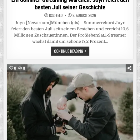
besten Juli seiner Geschichte
RSS-FEED
8. AUGUST 2026
Joyn [Newsroom]München (ots) – Sommerrekord:Joyn
feiert den besten Juli seit seinem Bestehen und erreicht 10,6
Millionen Zuschauer:innen. Der ProSiebenSat.1-Streamer
wächst damit um schöne 17,2 Prozent…
EIN
CONTINUE READING
SOMMER-
STREAMING-
MÄRCHEN:
JOYN
0
8
FEIERT
DEN
BESTEN
JULI
SEINER
GESCHICHTE