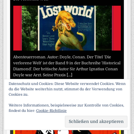
Abenteuerroman. Autor: Doyle, Conan. Der Titel 'Die
verlorene Welt' ist der Band 9 in der Buchreihe 'Historical
Diamond'. Der britische Autor Sir Arthur Ignatius Conan
Doyle war Arzt. Seine Praxis
[...]
Datenschutz und Cookies: Diese Website verwendet Cookies. Wenn
SUZIE – Die Supergöl-Aktion u.a.
du die Website weiterhin nutzt, stimmst du der Verwendung von
Cookies zu.
Weitere Informationen, beispielsweise zur Kontrolle von Cookies,
findest du hier:
Cookie-Richtlinie
SCRO
TO
TOP