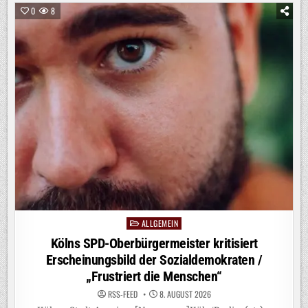
STADT
0
8
ZUM
„GENEHMIGUNGSWELTMEISTER“
MACHEN
/
TORSTEN
BURMESTER
(SPD)
KÜNDIGT
BESCHLEUNIGUNGS-
UND
EFFIZIENZPROGRAMM
FÜR
DIE
VERWALTUNG
AN
ALLGEMEIN
Posted
in
Kölns SPD-Oberbürgermeister kritisiert
Erscheinungsbild der Sozialdemokraten /
„Frustriert die Menschen“
RSS-FEED
8. AUGUST 2026