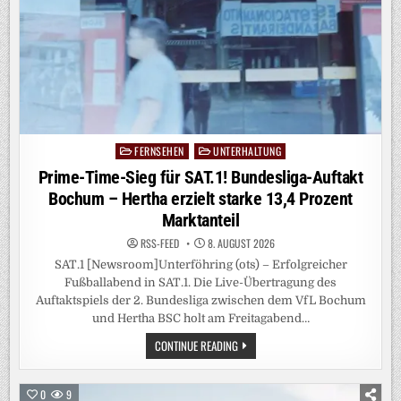
FERNSEHEN
UNTERHALTUNG
Posted
in
Prime-Time-Sieg für SAT.1! Bundesliga-Auftakt
Bochum – Hertha erzielt starke 13,4 Prozent
Marktanteil
RSS-FEED
8. AUGUST 2026
SAT.1 [Newsroom]Unterföhring (ots) – Erfolgreicher
Fußballabend in SAT.1. Die Live-Übertragung des
Auftaktspiels der 2. Bundesliga zwischen dem VfL Bochum
und Hertha BSC holt am Freitagabend…
PRIME-
CONTINUE READING
TIME-
SIEG
FÜR
SAT.1!
0
9