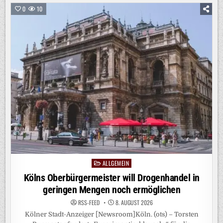
ANNÄHERUNG
–
0
10
AUSTRITTE
BEIM
BSW-
SACHSEN-
ANHALT
ALLGEMEIN
Posted
in
Kölns Oberbürgermeister will Drogenhandel in
geringen Mengen noch ermöglichen
RSS-FEED
8. AUGUST 2026
Kölner Stadt-Anzeiger [Newsroom]Köln. (ots) – Torsten