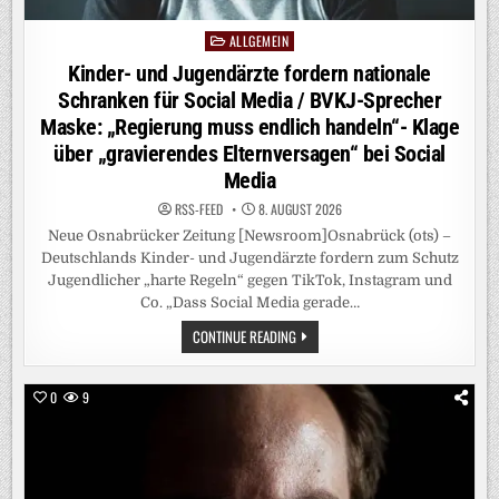
FALSCHE
RICHTUNG“
ALLGEMEIN
Posted
in
Kinder- und Jugendärzte fordern nationale
Schranken für Social Media / BVKJ-Sprecher
Maske: „Regierung muss endlich handeln“- Klage
über „gravierendes Elternversagen“ bei Social
Media
RSS-FEED
8. AUGUST 2026
Neue Osnabrücker Zeitung [Newsroom]Osnabrück (ots) –
Deutschlands Kinder- und Jugendärzte fordern zum Schutz
Jugendlicher „harte Regeln“ gegen TikTok, Instagram und
Co. „Dass Social Media gerade…
KINDER-
CONTINUE READING
UND
JUGENDÄRZTE
FORDERN
NATIONALE
0
9
SCHRANKEN
FÜR
SOCIAL
MEDIA
/
BVKJ-
SPRECHER