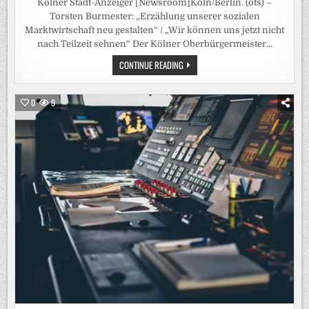
Kölner Stadt-Anzeiger [Newsroom]Köln/Berlin. (ots) –
Torsten Burmester: „Erzählung unserer sozialen
Marktwirtschaft neu gestalten“ / „Wir können uns jetzt nicht
nach Teilzeit sehnen“ Der Kölner Oberbürgermeister…
KÖLNS
CONTINUE READING
SPD-
OBERBÜRGERMEISTER
KRITISIERT
ERSCHEINUNGSBILD
0
9
DER
SOZIALDEMOKRATEN
/
„FRUSTRIERT
DIE
MENSCHEN“