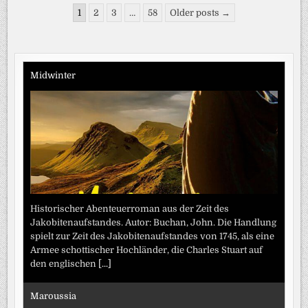
MAGENTASPORT:
Seitennummerierung
HEISSE D
1
2
3
…
58
Older posts →
ISKUSSIONEN B
der
EI M
ANNHEIMS A
Beiträge
UFTAKTSIEG: S
CHIEDSRICHTERIN M
ICHEL S
ELBSTKRITISCH, K
Midwinter
LOS Z
IEHT H
UT –
E
NDE S
AUER A
UF S
EIN T
EAM: „
BRUTAL S
CHLECHTE 1
. H
ALBZEIT“
Historischer Abenteuerroman aus der Zeit des
Jakobitenaufstandes. Autor: Buchan, John. Die Handlung
spielt zur Zeit des Jakobitenaufstandes von 1745, als eine
Armee schottischer Hochländer, die Charles Stuart auf
den englischen
[...]
Maroussia