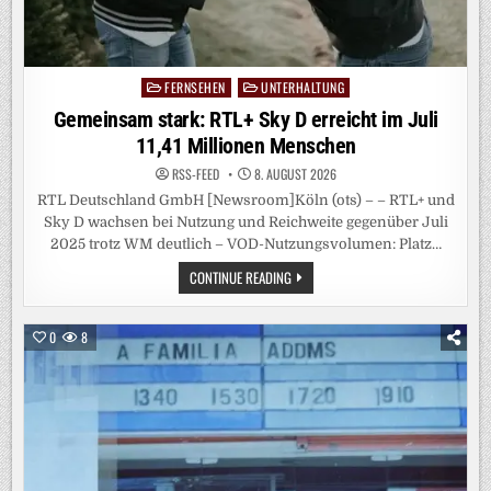
FERNSEHEN
UNTERHALTUNG
Posted
in
Gemeinsam stark: RTL+ Sky D erreicht im Juli
11,41 Millionen Menschen
RSS-FEED
8. AUGUST 2026
RTL Deutschland GmbH [Newsroom]Köln (ots) – – RTL+ und
Sky D wachsen bei Nutzung und Reichweite gegenüber Juli
2025 trotz WM deutlich – VOD-Nutzungsvolumen: Platz…
GEMEINSAM
CONTINUE READING
STARK:
RTL+
SKY
D
0
8
ERREICHT
IM
JULI
11,41
MILLIONEN
MENSCHEN