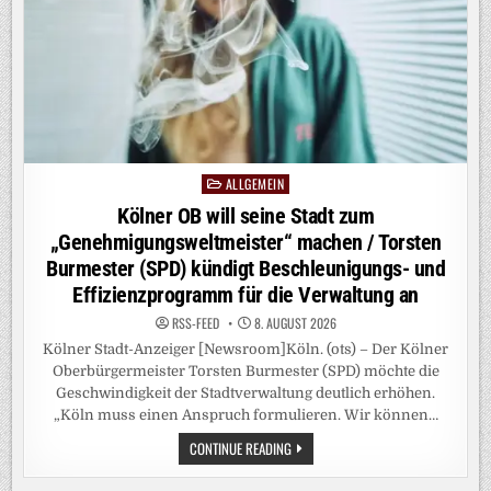
FÜR
SPARANSTRENGUNGEN
AUFBRINGEN
ALLGEMEIN
Posted
in
Kölner OB will seine Stadt zum
„Genehmigungsweltmeister“ machen / Torsten
Burmester (SPD) kündigt Beschleunigungs- und
Effizienzprogramm für die Verwaltung an
RSS-FEED
8. AUGUST 2026
Kölner Stadt-Anzeiger [Newsroom]Köln. (ots) – Der Kölner
Oberbürgermeister Torsten Burmester (SPD) möchte die
Geschwindigkeit der Stadtverwaltung deutlich erhöhen.
„Köln muss einen Anspruch formulieren. Wir können…
KÖLNER
CONTINUE READING
OB
WILL
SEINE