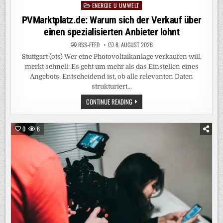
ENERGIE U UMWELT
Posted
in
PVMarktplatz.de: Warum sich der Verkauf über
einen spezialisierten Anbieter lohnt
RSS-FEED
8. AUGUST 2026
Stuttgart (ots) Wer eine Photovoltaikanlage verkaufen will,
merkt schnell: Es geht um mehr als das Einstellen eines
Angebots. Entscheidend ist, ob alle relevanten Daten
strukturiert…
PVMARKTPLATZ.DE:
CONTINUE READING
WARUM
SICH
DER
VERKAUF
0
6
ÜBER
EINEN
SPEZIALISIERTEN
ANBIETER
LOHNT