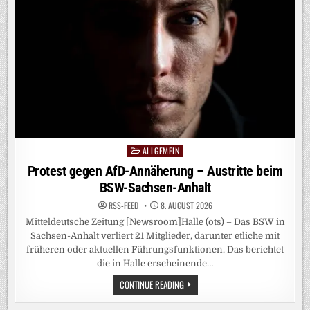
MASKE:
„REGIERUNG
MUSS
ENDLICH
HANDELN“-
KLAGE
ÜBER
„GRAVIERENDES
ELTERNVERSAGEN“
BEI
SOCIAL
MEDIA
ALLGEMEIN
Posted
in
Protest gegen AfD-Annäherung – Austritte beim
BSW-Sachsen-Anhalt
RSS-FEED
8. AUGUST 2026
Mitteldeutsche Zeitung [Newsroom]Halle (ots) – Das BSW in
Sachsen-Anhalt verliert 21 Mitglieder, darunter etliche mit
früheren oder aktuellen Führungsfunktionen. Das berichtet
die in Halle erscheinende…
PROTEST
CONTINUE READING
GEGEN
AFD-