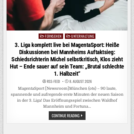
FERNSEHEN
UNTERHALTUNG
Posted
in
3. Liga komplett live bei MagentaSport: Heiße
Diskussionen bei Mannheims Auftaktsieg:
Schiedsrichterin Michel selbstkritisch, Klos zieht
Hut – Ende sauer auf sein Team: „Brutal schlechte
1. Halbzeit“
RSS-FEED
8. AUGUST 2026
MagentaSport [Newsroom]München (ots) – 90 laute,
spannende und aufregende erste Minuten der neuen Saison
in der 3. Liga! Das Eröffnungsspiel zwischen Waldhof
Mannheim und Fortuna…
3.
CONTINUE READING
LIGA
KOMPLETT
LIVE
BEI