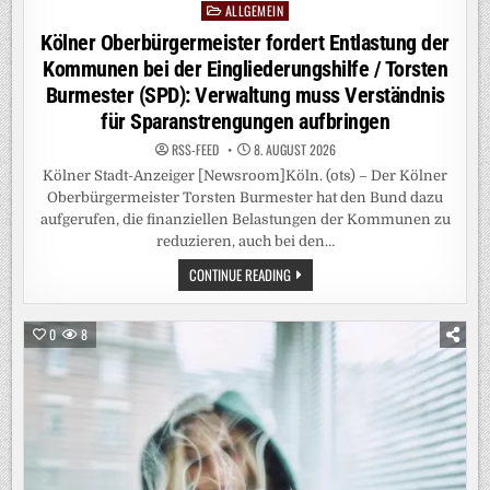
ALLGEMEIN
Posted
in
Kölner Oberbürgermeister fordert Entlastung der
Kommunen bei der Eingliederungshilfe / Torsten
Burmester (SPD): Verwaltung muss Verständnis
für Sparanstrengungen aufbringen
RSS-FEED
8. AUGUST 2026
Kölner Stadt-Anzeiger [Newsroom]Köln. (ots) – Der Kölner
Oberbürgermeister Torsten Burmester hat den Bund dazu
aufgerufen, die finanziellen Belastungen der Kommunen zu
reduzieren, auch bei den…
KÖLNER
CONTINUE READING
OBERBÜRGERMEISTER
FORDERT
ENTLASTUNG
DER
0
8
KOMMUNEN
BEI
DER
EINGLIEDERUNGSHILFE
/
TORSTEN
BURMESTER
(SPD):
VERWALTUNG
MUSS
VERSTÄNDNIS