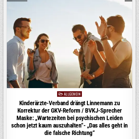
BUNDESLIGA-
AUFTAKT
BOCHUM
–
HERTHA
ERZIELT
STARKE
13,4
PROZENT
MARKTANTEIL
ALLGEMEIN
Posted
in
Kinderärzte-Verband drängt Linnemann zu
Korrektur der GKV-Reform / BVKJ-Sprecher
Maske: „Wartezeiten bei psychischen Leiden
schon jetzt kaum auszuhalten“- „Das alles geht in
die falsche Richtung“