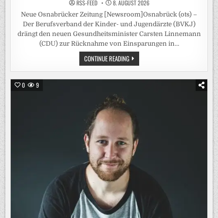
RSS-FEED
8. AUGUST 2026
Neue Osnabrücker Zeitung [Newsroom]Osnabrück (ots) –
Der Berufsverband der Kinder- und Jugendärzte (BVKJ)
drängt den neuen Gesundheitsminister Carsten Linnemann
(CDU) zur Rücknahme von Einsparungen in…
KINDERÄRZTE-
CONTINUE READING
VERBAND
DRÄNGT
LINNEMANN
ZU
0
9
KORREKTUR
DER
GKV-
REFORM
/
BVKJ-
SPRECHER
MASKE:
„WARTEZEITEN
BEI
PSYCHISCHEN
LEIDEN
SCHON
JETZT
KAUM
AUSZUHALTEN“-
„DAS
ALLES
GEHT
IN
DIE