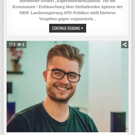
Burmester fordert „Experimentierklauseln“ für die
Kommunen / Enttäuschung über hinhaltendes Agieren der
NRW-Landesregierung SPD-Politiker stellt härteres
Vorgehen gegen organisierte…
KÖLNS
CONTINUE READING
OBERBÜRGERMEISTER
WILL
DROGENHANDEL
IN
0
8
GERINGEN
MENGEN
NOCH
ERMÖGLICHEN