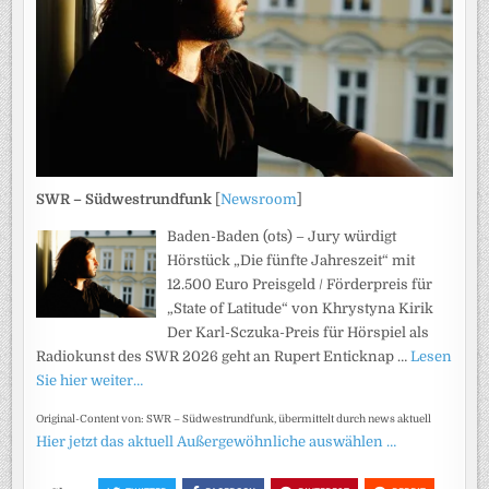
SWR – Südwestrundfunk
[
Newsroom
]
Baden-Baden (ots) – Jury würdigt
Hörstück „Die fünfte Jahreszeit“ mit
12.500 Euro Preisgeld / Förderpreis für
„State of Latitude“ von Khrystyna Kirik
Der Karl-Sczuka-Preis für Hörspiel als
Radiokunst des SWR 2026 geht an Rupert Enticknap …
Lesen
Sie hier weiter…
Original-Content von: SWR – Südwestrundfunk, übermittelt durch news aktuell
Hier jetzt das aktuell Außergewöhnliche auswählen …