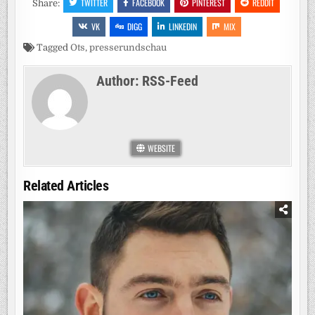
TWITTER
FACEBOOK
PINTEREST
REDDIT
Share:
VK
DIGG
LINKEDIN
MIX
Tagged
Ots
,
presserundschau
Author:
RSS-Feed
WEBSITE
Related Articles