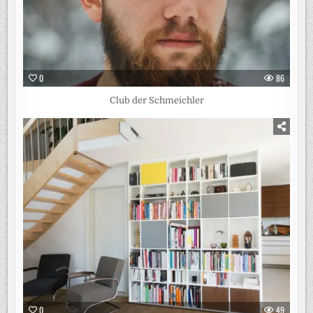
0
86
Club der Schmeichler
0
49