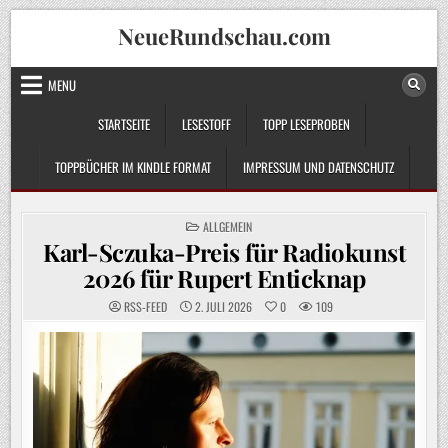
Skip
NeueRundschau.com
to
content
MENU
STARTSEITE
LESESTOFF
TOPP LESEPROBEN
TOPPBÜCHER IM KINDLE FORMAT
IMPRESSUM UND DATENSCHUTZ
POSTED
ALLGEMEIN
IN
Karl-Sczuka-Preis für Radiokunst
2026 für Rupert Enticknap
RSS-FEED
2. JULI 2026
0
109