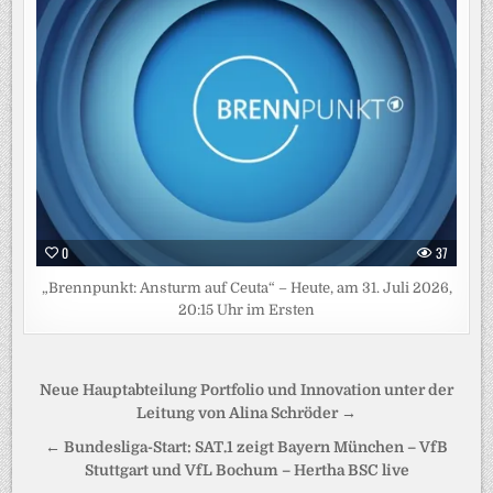
0
37
„Brennpunkt: Ansturm auf Ceuta“ – Heute, am 31. Juli 2026,
20:15 Uhr im Ersten
Beitragsnavigation
Neue Hauptabteilung Portfolio und Innovation unter der
Leitung von Alina Schröder →
← Bundesliga-Start: SAT.1 zeigt Bayern München – VfB
Stuttgart und VfL Bochum – Hertha BSC live