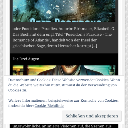
oder Poseidons Paradies. Autorin: Birkmaier, Elizabeth G.
Das Buch mit dem engl. Titel "Poseidon's Paradise - The
Romance of Atlantis", handelt von der Insel der
griechischen Sage, deren Herrscher korrupt
[...]
Die Drei Augen
Datenschutz und Cookies: Diese Website verwendet Cookies. Wenn
du die Website weiterhin nutzt, stimmst du der Verwendung von
Cookies zu.
Weitere Informationen, beispielsweise zur Kontrolle von Cookies,
findest du hier:
Cookie-Richtlinie
und der B-Strahl. Autor: Leblanc, Maurice. Im Labor des
SCRO
alten Wissenschaftlers Noël Dorgeroux tauchen
TO
TOP
ungewöhnliche, animierte Visionen auf, die Szenen aus