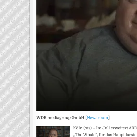
WDR mediagroup GmbH
[
Newsroom
]
Köln (ots) – Im Juli erweitert A
„The Whale“, für das Hauptdarst