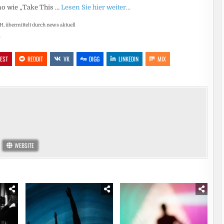
ino wie „Take This …
Lesen Sie hier weiter…
 übermittelt durch news aktuell
…
REST
REDDIT
VK
DIGG
LINKEDIN
MIX
WEBSITE