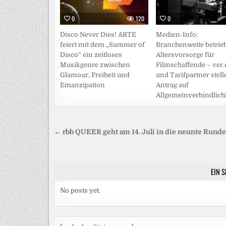
0
120
0
Disco Never Dies! ARTE
Medien-Info:
feiert mit dem „Summer of
Branchenweite betrieb
Disco“ ein zeitloses
Altersvorsorge für
Musikgenre zwischen
Filmschaffende – ver.
Glamour, Freiheit und
und Tarifpartner stell
Emanzipation
Antrag auf
Allgemeinverbindlich
Beitragsnavigation
← rbb QUEER geht am 14. Juli in die neunte Runde
EIN 
No posts yet.