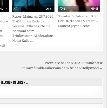
0
61
17
0
41
Sonntag, 5. Juli 2026, 9.03
Report Mainz am 28.7.2026,
Uhr / 37°Leben / Marcant –
liche
21:45 Uhr im Ersten –
Content gegen Rechts
Voraussichtliches Thema:
di
Notstand beim
en
Trinkwasser / Moderation:
Nadia Kailouli
keit
Premiere bei den UFA Filmnächten:
Stummfilmklassiker aus dem frühen Hollywood →
SPIELCHEN IN EHREN …