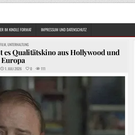
R IM KINDLE FORMAT
IMPRESSUM UND DATENSCHUTZ
POSTED
FILM
,
UNTERHALTUNG
IN
bt es Qualitätskino aus Hollywood und
Europa
1. JULI 2026
0
111