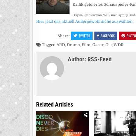
Kritik gefeiertes Schauspieler-K
Original-Content von: WDR mediagroup GmbH,
Hier jetzt das aktuell Außergewöhnliche auswählen 
TWITTER
FACEBOOK
PINTE
Share:
Tagged
ARD
,
Drama
,
Film
,
Oscar
,
Ots
,
WDR
Author:
RSS-Feed
Related Articles