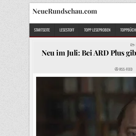
Skip
NeueRundschau.com
to
content
STARTSEITE
LESESTOFF
TOPP LESEPROBEN
TOPPBÜCHE
Neu im Juli: Bei ARD Plus gi
RSS-FEED