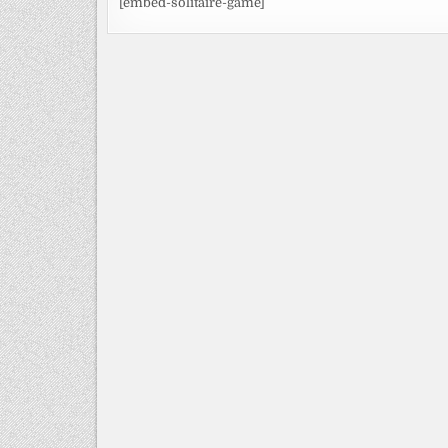
[embed-solitaire-game]