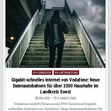
AM
DIENSTAG
MIT
EINER
SOMMER-
EDITION
ZURÜCK
AUF
PROSIEBEN
FERNSEHEN
UNTERHALTUNG
Posted
in
Gigabit-schnelles Internet von Vodafone: Neue
Datenautobahnen für über 3200 Haushalte im
Landkreis Soest
RSS-FEED
6. AUGUST 2026
Vodafone GmbH [Newsroom] PDF Download Gigabit-
schnelles Internet von Vodafone: Neue Datenautobahnen für