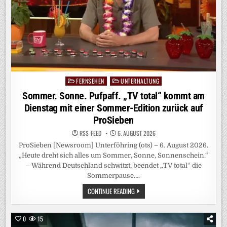
UND
WG-
ALLTAG
OHNE
ELTERN
FERNSEHEN
UNTERHALTUNG
Posted
in
Sommer. Sonne. Pufpaff. „TV total“ kommt am
Dienstag mit einer Sommer-Edition zurück auf
ProSieben
RSS-FEED
6. AUGUST 2026
ProSieben [Newsroom] Unterföhring (ots) – 6. August 2026.
„Heute dreht sich alles um Sommer, Sonne, Sonnenschein.“
– Während Deutschland schwitzt, beendet „TV total“ die
Sommerpause….
SOMMER.
CONTINUE READING
SONNE.
PUFPAFF.
„TV
TOTAL“
0
15
KOMMT