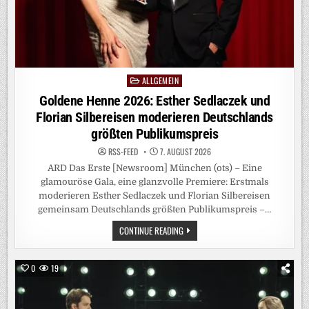
ALLGEMEIN
Posted
in
Goldene Henne 2026: Esther Sedlaczek und
Florian Silbereisen moderieren Deutschlands
größten Publikumspreis
RSS-FEED
7. AUGUST 2026
ARD Das Erste [Newsroom] München (ots) – Eine
glamouröse Gala, eine glanzvolle Premiere: Erstmals
moderieren Esther Sedlaczek und Florian Silbereisen
gemeinsam Deutschlands größten Publikumspreis –…
GOLDENE
CONTINUE READING
HENNE
2026:
ESTHER
SEDLACZEK
0
19
UND
FLORIAN
SILBEREISEN
MODERIEREN