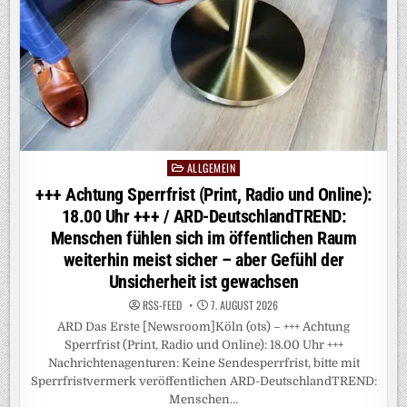
VON
ZEHN
DEUTSCHEN
BEFÜRWORTEN
VERLÄNGERUNG
DER
GRENZKONTROLLEN
ALLGEMEIN
Posted
in
+++ Achtung Sperrfrist (Print, Radio und Online):
18.00 Uhr +++ / ARD-DeutschlandTREND:
Menschen fühlen sich im öffentlichen Raum
weiterhin meist sicher – aber Gefühl der
Unsicherheit ist gewachsen
RSS-FEED
7. AUGUST 2026
ARD Das Erste [Newsroom]Köln (ots) – +++ Achtung
Sperrfrist (Print, Radio und Online): 18.00 Uhr +++
Nachrichtenagenturen: Keine Sendesperrfrist, bitte mit
Sperrfristvermerk veröffentlichen ARD-DeutschlandTREND:
Menschen…