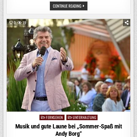
EINE
CONTINUE READING
LIVE-
TALKSHOW.
ZWEI
GEGNER.
0
19
EIN
„DUELL“
(AT):
DREHSCHLUSS
FÜR
BR-/ORF-
POLITTHRILLER
MIT
URSINA
LARDI
UND
GODEHARD
GIESE
FERNSEHEN
UNTERHALTUNG
Posted
in
Musik und gute Laune bei „Sommer-Spaß mit
Andy Borg“