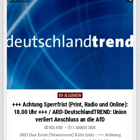
URHEBER
DES
DROHNEN-
VORFALLS
IN
LEIPZIG
–
VERTEIDIGUNGSEXPERTIN
MAHNT
BESSEREN
SCHUTZ
DEUTSCHER
FLUGHÄFEN
AN
ALLGEMEIN
Posted
in
+++ Achtung Sperrfrist (Print, Radio und Online):
18.00 Uhr +++ / ARD-DeutschlandTREND: Union
verliert Anschluss an die AfD
RSS-FEED
7. AUGUST 2026
ARD Das Erste [Newsroom] Köln (ots) – +++ Achtung