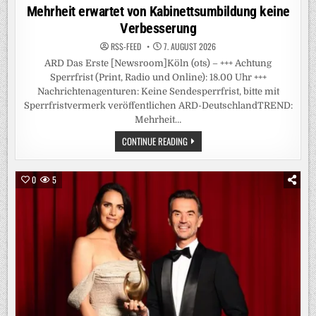
Mehrheit erwartet von Kabinettsumbildung keine
Verbesserung
RSS-FEED
7. AUGUST 2026
ARD Das Erste [Newsroom]Köln (ots) – +++ Achtung
Sperrfrist (Print, Radio und Online): 18.00 Uhr +++
Nachrichtenagenturen: Keine Sendesperrfrist, bitte mit
Sperrfristvermerk veröffentlichen ARD-DeutschlandTREND:
Mehrheit…
+++
CONTINUE READING
ACHTUNG
SPERRFRIST
(PRINT,
RADIO
0
5
UND
ONLINE):
18.00
UHR
+++
/
ARD-
DEUTSCHLANDTREND:
MEHRHEIT
ERWARTET
VON
KABINETTSUMBILDUNG
KEINE
VERBESSERUNG