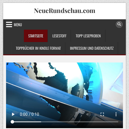
Skip
NeueRundschau.com
to
content
MENU
STARTSEITE
LESESTOFF
TOPP LESEPROBEN
TOPPBÜCHER IM KINDLE FORMAT
IMPRESSUM UND DATENSCHUTZ