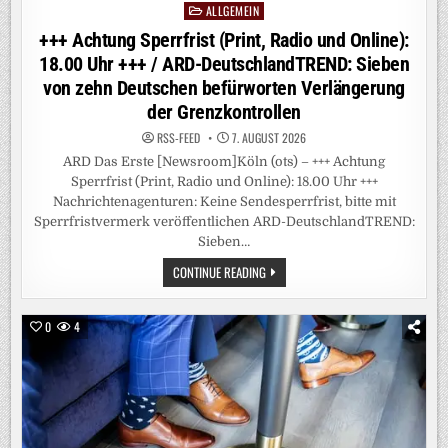
ALLGEMEIN
Posted
in
+++ Achtung Sperrfrist (Print, Radio und Online):
18.00 Uhr +++ / ARD-DeutschlandTREND: Sieben
von zehn Deutschen befürworten Verlängerung
der Grenzkontrollen
RSS-FEED
7. AUGUST 2026
ARD Das Erste [Newsroom]Köln (ots) – +++ Achtung
Sperrfrist (Print, Radio und Online): 18.00 Uhr +++
Nachrichtenagenturen: Keine Sendesperrfrist, bitte mit
Sperrfristvermerk veröffentlichen ARD-DeutschlandTREND:
Sieben…
+++
CONTINUE READING
ACHTUNG
SPERRFRIST
(PRINT,
RADIO
0
4
UND
ONLINE):
18.00
UHR
+++
/
ARD-
DEUTSCHLANDTREND:
SIEBEN