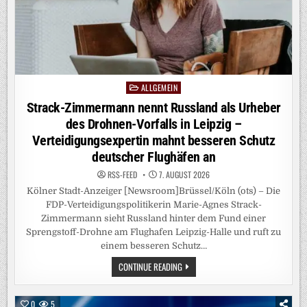
VERURTEILT
ALKOHOLKONSUM
AUF
TECHNO-
EVENTS
ALLGEMEIN
Posted
in
Strack-Zimmermann nennt Russland als Urheber
des Drohnen-Vorfalls in Leipzig –
Verteidigungsexpertin mahnt besseren Schutz
deutscher Flughäfen an
RSS-FEED
7. AUGUST 2026
Kölner Stadt-Anzeiger [Newsroom]Brüssel/Köln (ots) – Die
FDP-Verteidigungspolitikerin Marie-Agnes Strack-
Zimmermann sieht Russland hinter dem Fund einer
Sprengstoff-Drohne am Flughafen Leipzig-Halle und ruft zu
einem besseren Schutz…
STRACK-
CONTINUE READING
ZIMMERMANN
NENNT
RUSSLAND
ALS
0
5