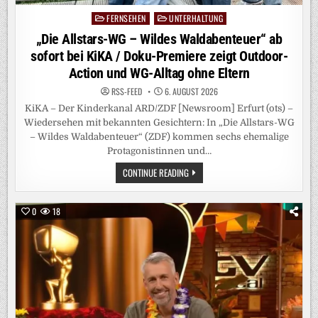
FERNSEHEN
UNTERHALTUNG
Posted
in
„Die Allstars-WG – Wildes Waldabenteuer“ ab
sofort bei KiKA / Doku-Premiere zeigt Outdoor-
Action und WG-Alltag ohne Eltern
RSS-FEED
6. AUGUST 2026
KiKA – Der Kinderkanal ARD/ZDF [Newsroom] Erfurt (ots) –
Wiedersehen mit bekannten Gesichtern: In „Die Allstars-WG
– Wildes Waldabenteuer“ (ZDF) kommen sechs ehemalige
Protagonistinnen und…
„DIE
CONTINUE READING
ALLSTARS-
WG
–
WILDES
0
18
WALDABENTEUER“
AB
SOFORT
BEI
KIKA
/
DOKU-
PREMIERE
ZEIGT
OUTDOOR-
ACTION