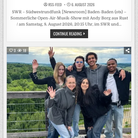
RSS-FEED
6. AUGUST 2026
SWR – Südwestrundfunk [Newsroom] Baden-Baden (ots) –
Sommerliche Open-Air-Musik-Show mit Andy Borg aus Rust
/ am Samstag, 8. August 2026, 20:15 Uhr, im SWR und…
MUSIK
CONTINUE READING
UND
GUTE
LAUNE
BEI
0
18
„SOMMER-
SPASS M
IT A
NDY B
ORG“