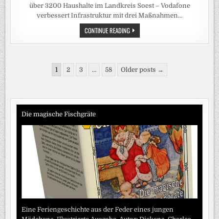
über 3200 Haushalte im Landkreis Soest – Vodafone
verbessert Infrastruktur mit drei Maßnahmen…
GIGABIT-
CONTINUE READING
SCHNELLES
INTERNET
VON
VODAFONE:
NEUE
Seitennummerierung
DATENAUTOBAHNEN
1
2
3
…
58
Older posts →
FÜR
der
ÜBER
3200
Beiträge
HAUSHALTE
IM
LANDKREIS
SOEST
Die magische Fischgräte
Eine Feriengeschichte aus der Feder eines jungen