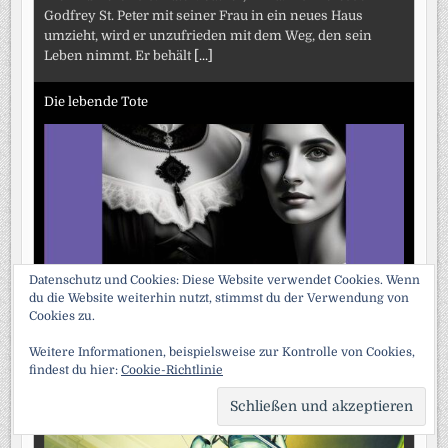
Godfrey St. Peter mit seiner Frau in ein neues Haus
umzieht, wird er unzufrieden mit dem Weg, den sein
Leben nimmt. Er behält
[...]
Die lebende Tote
Datenschutz und Cookies: Diese Website verwendet Cookies. Wenn
Mystery-Krimi. Autor: Collins, Wilkie. Als im Herbst 1870
du die Website weiterhin nutzt, stimmst du der Verwendung von
die französischen und deutschen Armeen in einen
Cookies zu.
blutigen Krieg verwickelt sind, schlägt eine Granate in
Weitere Informationen, beispielsweise zur Kontrolle von Cookies,
das Haus
[...]
findest du hier:
Cookie-Richtlinie
Eine Reise zum Arcturus
SCRO
TO
TOP