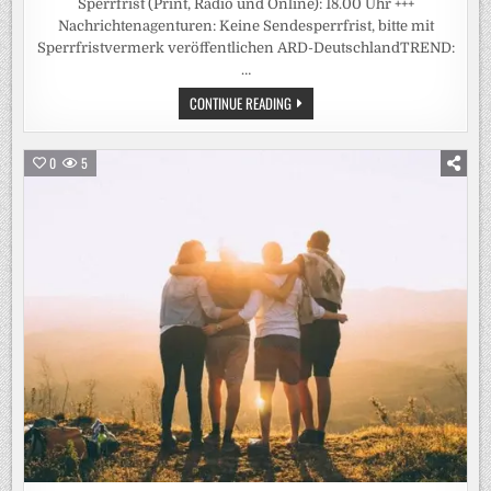
Sperrfrist (Print, Radio und Online): 18.00 Uhr +++
Nachrichtenagenturen: Keine Sendesperrfrist, bitte mit
Sperrfristvermerk veröffentlichen ARD-DeutschlandTREND:
…
+++
CONTINUE READING
ACHTUNG
SPERRFRIST
(PRINT,
RADIO
0
5
UND
ONLINE):
18.00
UHR
+++
/
ARD-
DEUTSCHLANDTREND:
UNION
VERLIERT
ANSCHLUSS
AN
DIE
AFD