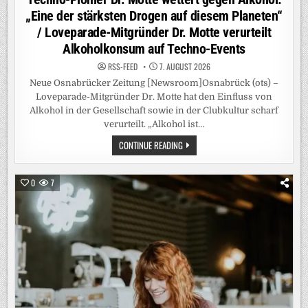
„Eine der stärksten Drogen auf diesem Planeten“
/ Loveparade-Mitgründer Dr. Motte verurteilt
Alkoholkonsum auf Techno-Events
RSS-FEED
7. AUGUST 2026
Neue Osnabrücker Zeitung [Newsroom]Osnabrück (ots) –
Loveparade-Mitgründer Dr. Motte hat den Einfluss von
Alkohol in der Gesellschaft sowie in der Clubkultur scharf
verurteilt. „Alkohol ist…
TECHNO-
CONTINUE READING
PIONIER
DR.
MOTTE
WETTERT
0
7
GEGEN
ALKOHOL:
„EINE
DER
STÄRKSTEN
DROGEN
AUF
DIESEM
PLANETEN“
/
LOVEPARADE-
MITGRÜNDER
DR.
MOTTE