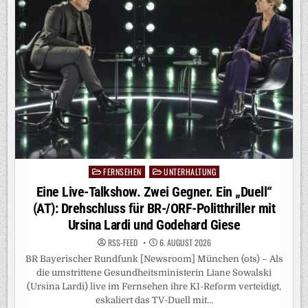
DEUTSCHLANDS
GRÖSSTEN P
UBLIKUMSPREIS
FERNSEHEN
UNTERHALTUNG
Posted
in
Eine Live-Talkshow. Zwei Gegner. Ein „Duell“
(AT): Drehschluss für BR-/ORF-Politthriller mit
Ursina Lardi und Godehard Giese
RSS-FEED
6. AUGUST 2026
BR Bayerischer Rundfunk [Newsroom] München (ots) – Als
die umstrittene Gesundheitsministerin Liane Sowalski
(Ursina Lardi) live im Fernsehen ihre KI-Reform verteidigt,
eskaliert das TV-Duell mit…