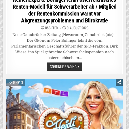
Renten-Modell für Schwerarbeiter ab / Mitglied
der Rentenkommission warnt vor
Abgrenzungsproblemen und Bürokratie
RSS-FEED
9. AUGUST 2026
Neue Osnabrücker Zeitung [Newsroom]Osnabrück (ots) –
Der Ökonom Peter Bofinger lehnt die vom
Parlamentarischen Geschäftsführer der SPD-Fraktion, Dirk
Wiese, ins Spiel gebrachte Schwerarbeitspension nach
österreichischem…
RENTENEXPERTE
CONTINUE READING
BOFINGER
LEHNT
ÖSTERREICHISCHES
RENTEN-
0
3
MODELL
FÜR
SCHWERARBEITER
AB
/
MITGLIED
DER
RENTENKOMMISSION
WARNT
VOR
ABGRENZUNGSPROBLEMEN
UND