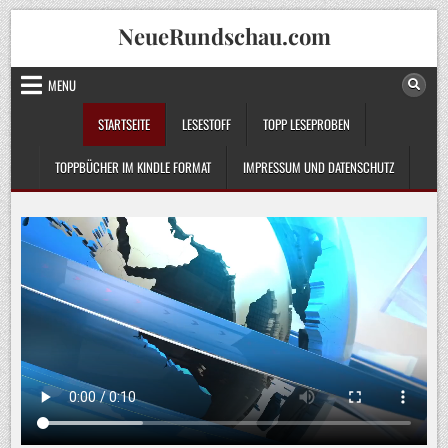
Skip
NeueRundschau.com
to
content
MENU
STARTSEITE
LESESTOFF
TOPP LESEPROBEN
TOPPBÜCHER IM KINDLE FORMAT
IMPRESSUM UND DATENSCHUTZ