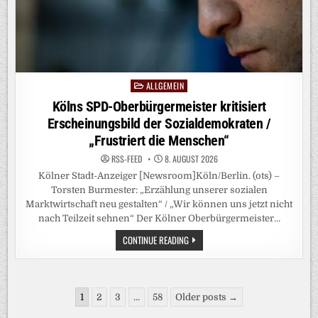
AN
ALLGEMEIN
Posted
in
Kölns SPD-Oberbürgermeister kritisiert
Erscheinungsbild der Sozialdemokraten /
„Frustriert die Menschen“
RSS-FEED
8. AUGUST 2026
Kölner Stadt-Anzeiger [Newsroom]Köln/Berlin. (ots) –
Torsten Burmester: „Erzählung unserer sozialen
Marktwirtschaft neu gestalten“ / „Wir können uns jetzt nicht
nach Teilzeit sehnen“ Der Kölner Oberbürgermeister…
KÖLNS
CONTINUE READING
SPD-
OBERBÜRGERMEISTER
KRITISIERT
ERSCHEINUNGSBILD
DER
Seitennummerierung
SOZIALDEMOKRATEN
1
2
3
…
58
Older posts →
/
der
„FRUSTRIERT