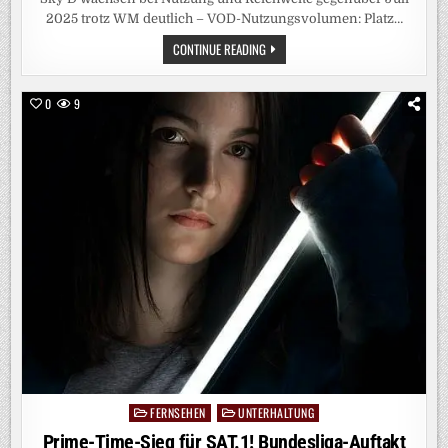
2025 trotz WM deutlich – VOD-Nutzungsvolumen: Platz…
GEMEINSAM
CONTINUE READING
STARK:
RTL+
SKY
D
0
9
ERREICHT
IM
JULI
11,41
MILLIONEN
MENSCHEN
FERNSEHEN
UNTERHALTUNG
Posted
in
Prime-Time-Sieg für SAT.1! Bundesliga-Auftakt