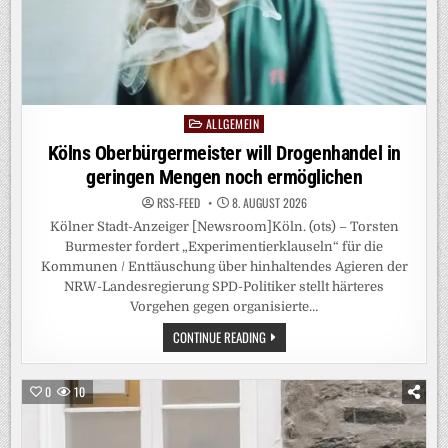
ALLGEMEIN
Posted
in
Kölns Oberbürgermeister will Drogenhandel in
geringen Mengen noch ermöglichen
RSS-FEED
8. AUGUST 2026
Kölner Stadt-Anzeiger [Newsroom]Köln. (ots) – Torsten
Burmester fordert „Experimentierklauseln“ für die
Kommunen / Enttäuschung über hinhaltendes Agieren der
NRW-Landesregierung SPD-Politiker stellt härteres
Vorgehen gegen organisierte…
KÖLNS
CONTINUE READING
OBERBÜRGERMEISTER
WILL
DROGENHANDEL
IN
0
10
GERINGEN
MENGEN
NOCH
ERMÖGLICHEN