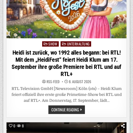
BÜROKRATIE
SHOW
UNTERHALTUNG
Posted
in
Heidi ist zurück, wo 1992 alles begann: bei RTL!
Mit dem „HeidiFest“ feiert Heidi Klum am 17.
September ihre große Premiere bei RTL und auf
RTL+
RSS-FEED
8. AUGUST 2026
RTL Television GmbH [Newsroom] Köln (ots) – Heidi Klum
feiert offiziell ihre erste große Primetime-Show bei RTL und
auf RTL+. Am Donnerstag, 17. September, lädt…
HEIDI
CONTINUE READING
IST
ZURÜCK,
WO
1992
0
8
ALLES
BEGANN: