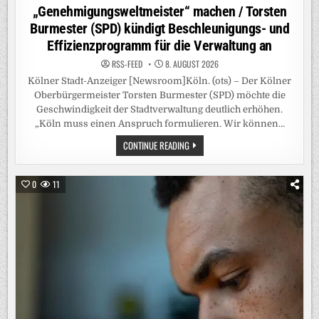
„Genehmigungsweltmeister“ machen / Torsten
Burmester (SPD) kündigt Beschleunigungs- und
Effizienzprogramm für die Verwaltung an
RSS-FEED
8. AUGUST 2026
Kölner Stadt-Anzeiger [Newsroom]Köln. (ots) – Der Kölner
Oberbürgermeister Torsten Burmester (SPD) möchte die
Geschwindigkeit der Stadtverwaltung deutlich erhöhen.
„Köln muss einen Anspruch formulieren. Wir können…
KÖLNER
CONTINUE READING
OB
WILL
SEINE
STADT
0
11
ZUM
„GENEHMIGUNGSWELTMEISTER“
MACHEN
/
TORSTEN
BURMESTER
(SPD)
KÜNDIGT
BESCHLEUNIGUNGS-
UND
EFFIZIENZPROGRAMM
FÜR
DIE
VERWALTUNG