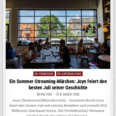
BEI
RTL!
MIT
DEM
„HEIDIFEST“
FEIERT
HEIDI
KLUM
AM
17.
SEPTEMBER
IHRE
GROSSE P
REMIERE B
EI R
TL U
ND A
UF R
TL+
FERNSEHEN
UNTERHALTUNG
Posted
in
Ein Sommer-Streaming-Märchen: Joyn feiert den
besten Juli seiner Geschichte
RSS-FEED
8. AUGUST 2026
Joyn [Newsroom]München (ots) – Sommerrekord:Joyn
feiert den besten Juli seit seinem Bestehen und erreicht 10,6
Millionen Zuschauer:innen. Der ProSiebenSat.1-Streamer
wächst damit um schöne 17,2 Prozent…