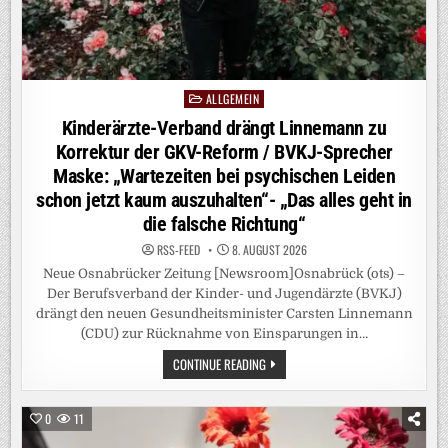
ALLGEMEIN
Posted
in
Kinderärzte-Verband drängt Linnemann zu
Korrektur der GKV-Reform / BVKJ-Sprecher
Maske: „Wartezeiten bei psychischen Leiden
schon jetzt kaum auszuhalten“- „Das alles geht in
die falsche Richtung“
RSS-FEED
8. AUGUST 2026
Neue Osnabrücker Zeitung [Newsroom]Osnabrück (ots) –
Der Berufsverband der Kinder- und Jugendärzte (BVKJ)
drängt den neuen Gesundheitsminister Carsten Linnemann
(CDU) zur Rücknahme von Einsparungen in…
KINDERÄRZTE-
CONTINUE READING
VERBAND
DRÄNGT
LINNEMANN
ZU
0
11
KORREKTUR
DER