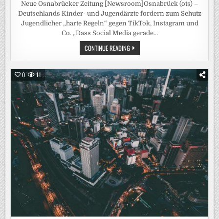
Neue Osnabrücker Zeitung [Newsroom]Osnabrück (ots) –
Deutschlands Kinder- und Jugendärzte fordern zum Schutz
Jugendlicher „harte Regeln“ gegen TikTok, Instagram und
Co. „Dass Social Media gerade…
KINDER-
CONTINUE READING
UND
JUGENDÄRZTE
FORDERN
NATIONALE
0
11
SCHRANKEN
FÜR
SOCIAL
MEDIA
/
BVKJ-
SPRECHER
MASKE:
„REGIERUNG
MUSS
ENDLICH
HANDELN“-
KLAGE
ÜBER
„GRAVIERENDES
ELTERNVERSAGEN“
BEI
SOCIAL
MEDIA