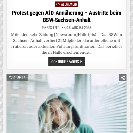
ALLGEMEIN
Posted
in
Protest gegen AfD-Annäherung – Austritte beim
BSW-Sachsen-Anhalt
RSS-FEED
8. AUGUST 2026
Mitteldeutsche Zeitung [Newsroom]Halle (ots) – Das BSW in
Sachsen-Anhalt verliert 21 Mitglieder, darunter etliche mit
früheren oder aktuellen Führungsfunktionen. Das berichtet
die in Halle erscheinende…
PROTEST
CONTINUE READING
GEGEN
AFD-
ANNÄHERUNG
–
0
12
AUSTRITTE
BEIM
BSW-
SACHSEN-
ANHALT