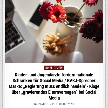
GKV-
REFORM
/
BVKJ-
SPRECHER
MASKE:
„WARTEZEITEN
BEI
PSYCHISCHEN
LEIDEN
SCHON
JETZT
KAUM
AUSZUHALTEN“-
„DAS
ALLES
GEHT
IN
DIE
FALSCHE
RICHTUNG“
ALLGEMEIN
Posted
in
Kinder- und Jugendärzte fordern nationale
Schranken für Social Media / BVKJ-Sprecher
Maske: „Regierung muss endlich handeln“- Klage
über „gravierendes Elternversagen“ bei Social
Media
RSS-FEED
8. AUGUST 2026