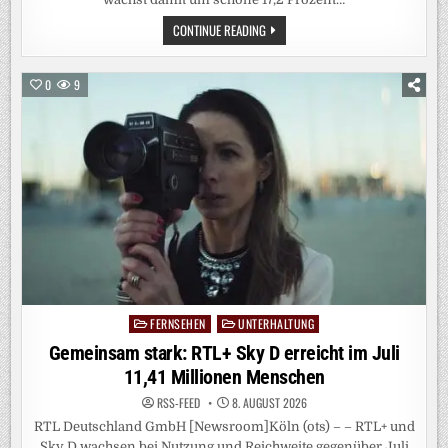
EIN
CONTINUE READING
SOMMER-
STREAMING-
MÄRCHEN:
JOYN
0
9
FEIERT
DEN
BESTEN
JULI
SEINER
GESCHICHTE
FERNSEHEN
UNTERHALTUNG
Posted
in
Gemeinsam stark: RTL+ Sky D erreicht im Juli
11,41 Millionen Menschen
RSS-FEED
8. AUGUST 2026
RTL Deutschland GmbH [Newsroom]Köln (ots) – – RTL+ und
Sky D wachsen bei Nutzung und Reichweite gegenüber Juli