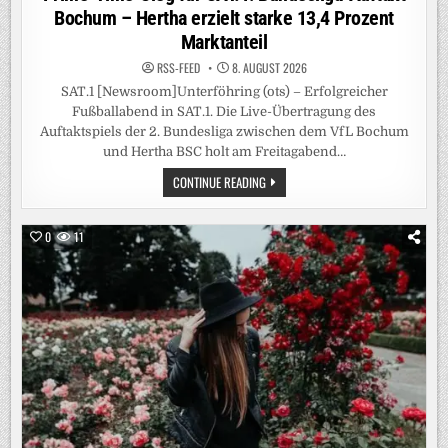
Bochum – Hertha erzielt starke 13,4 Prozent
Marktanteil
RSS-FEED
8. AUGUST 2026
SAT.1 [Newsroom]Unterföhring (ots) – Erfolgreicher
Fußballabend in SAT.1. Die Live-Übertragung des
Auftaktspiels der 2. Bundesliga zwischen dem VfL Bochum
und Hertha BSC holt am Freitagabend…
PRIME-
CONTINUE READING
TIME-
SIEG
FÜR
SAT.1!
0
11
BUNDESLIGA-
AUFTAKT
BOCHUM
–
HERTHA
ERZIELT
STARKE
13,4
PROZENT
MARKTANTEIL