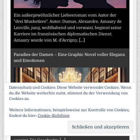
Ein außergewöhnlicher Liebesroman vom Autor der
"drei Musketiere". Autor: Dumas, Alexandre. Amaury de
Leoville, jung, wohlhabend und verwaist, beginnt seine
Karriere im französischen diplomatischen Dienst.
Amaury wurde von M. d'Avrigny,
[...]
Paradies der Damen – Eine Graphic Novel voller Eleganz
und Emotionen
Datenschutz und Cookies: Diese Website verwendet Cookies. Wenn
du die Website weiterhin nutzt, stimmst du der Verwendung von
Cookies zu.
Weitere Informationen, beispielsweise zur Kontrolle von Cookies,
findest du hier:
Cookie-Richtlinie
Paradies der Damen, die Graphic Novel-Adaption von
Émile Zolas gleichnamigem Roman, ist ein Meisterwerk,
SCRO
TO
das sowohl literarische Tiefe als auch visuelle Schönheit
TOP