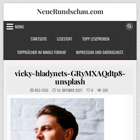
Skip
NeueRundschau.com
to
content
MENU
STARTSEITE
LESESTOFF
TOPP LESEPROBEN
TOPPBÜCHER IM KINDLE FORMAT
IMPRESSUM UND DATENSCHUTZ
vicky-hladynets-GRyMXAQdtp8-
unsplash
RSS-FEED
16. OKTOBER 2021
0
395