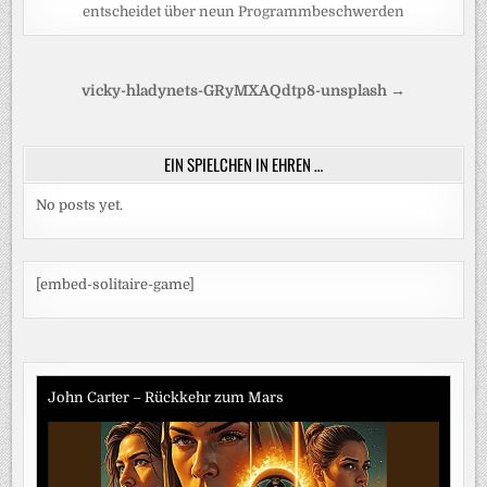
entscheidet über neun Programmbeschwerden
Beitragsnavigation
vicky-hladynets-GRyMXAQdtp8-unsplash →
EIN SPIELCHEN IN EHREN …
No posts yet.
[embed-solitaire-game]
John Carter – Rückkehr zum Mars