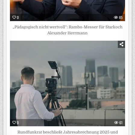
0
85
„Pädagogisch nicht wertvoll“: Rambo-Messer für Starkoch
Alexander Herrmann
0
61
Rundfunkrat beschließt Jahresabrechnung 2025 und