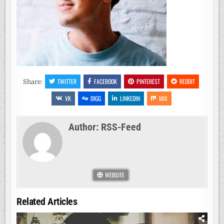
TWITTER
FACEBOOK
PINTEREST
REDDIT
Share:
VK
DIGG
LINKEDIN
MIX
Author:
RSS-Feed
WEBSITE
Related Articles