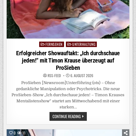
FERNSEHEN
UNTERHALTUNG
Posted
in
Erfolgreicher Showauftakt: „Ich durchschaue
jeden!“ mit Timon Krause überzeugt auf
ProSieben
RSS-FEED
6. AUGUST 2026
ProSieben [Newsroom]Unterföhring (ots) – Ohne
gedankliche Manipulation oder Psychotricks. Die neue
ProSieben-Show „Ich durchschaue jeden! – Timon Krauses
Mentalistenshow“ startet am Mittwochabend mit einer
starken…
ERFOLGREICHER
CONTINUE READING
SHOWAUFTAKT:
„ICH
DURCHSCHAUE
JEDEN!“
0
11
MIT