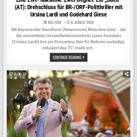
(AT): Drehschluss für BR-/ORF-Politthriller mit
Ursina Lardi und Godehard Giese
RSS-FEED
6. AUGUST 2026
BR Bayerischer Rundfunk [Newsroom] München (ots) – Als
die umstrittene Gesundheitsministerin Liane Sowalski
(Ursina Lardi) live im Fernsehen ihre KI-Reform verteidigt,
eskaliert das TV-Duell mit…
EINE
CONTINUE READING
LIVE-
TALKSHOW.
ZWEI
GEGNER.
0
10
EIN
„DUELL“
(AT):
DREHSCHLUSS
FÜR
BR-/ORF-
POLITTHRILLER
MIT
URSINA
LARDI
UND
GODEHARD
GIESE