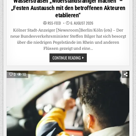
Wasserstraßen „widerstandsfähiger machen“ –
„Festen Austausch mit den betroffenen Akteuren
etablieren“
RSS-FEED
6. AUGUST 2026
Kölner Stadt-Anzeiger [Newsroom]Berlin/Köln (ots) – Der
neue Bundesverkehrsminister Steffen Bilger hat sich besorgt
über die niedrigen Pegelstände im Rhein und anderen
Flüssen gezeigt und eine…
RHEIN-
CONTINUE READING
PEGEL:
VERKEHRSMINISTER
BILGER
WILL
0
10
„KURZFRISTIG
HANDELN“-
CDU-
POLITIKER
WILL
WASSERSTRASSEN „
WIDERSTANDSFÄHIGER M
ACHEN“ –
„
FESTEN A
USTAUSCH M
IT D
EN B
ETROFFENEN A
KTEUREN E