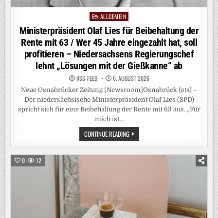
ALLGEMEIN
Posted
in
Ministerpräsident Olaf Lies für Beibehaltung der
Rente mit 63 / Wer 45 Jahre eingezahlt hat, soll
profitieren – Niedersachsens Regierungschef
lehnt „Lösungen mit der Gießkanne“ ab
RSS-FEED
6. AUGUST 2026
Neue Osnabrücker Zeitung [Newsroom]Osnabrück (ots) –
Der niedersächsische Ministerpräsident Olaf Lies (SPD)
spricht sich für eine Beibehaltung der Rente mit 63 aus. „Für
mich ist…
MINISTERPRÄSIDENT
CONTINUE READING
OLAF
LIES
FÜR
BEIBEHALTUNG
0
12
DER
RENTE
MIT
63
/
WER
45
JAHRE
EINGEZAHLT