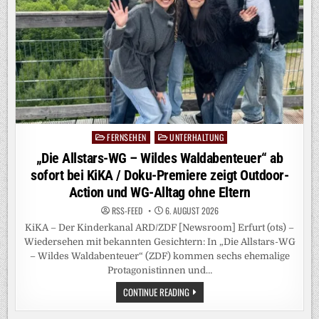
FERNSEHEN
UNTERHALTUNG
Posted
in
„Die Allstars-WG – Wildes Waldabenteuer“ ab
sofort bei KiKA / Doku-Premiere zeigt Outdoor-
Action und WG-Alltag ohne Eltern
RSS-FEED
6. AUGUST 2026
KiKA – Der Kinderkanal ARD/ZDF [Newsroom] Erfurt (ots) –
Wiedersehen mit bekannten Gesichtern: In „Die Allstars-WG
– Wildes Waldabenteuer“ (ZDF) kommen sechs ehemalige
Protagonistinnen und…
„DIE
CONTINUE READING
ALLSTARS-
WG