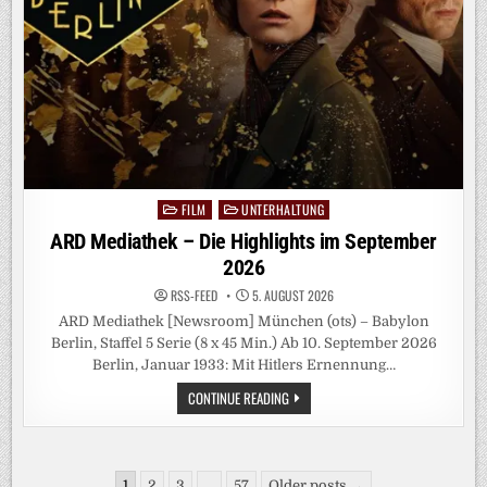
FILM
UNTERHALTUNG
Posted
in
ARD Mediathek – Die Highlights im September
2026
RSS-FEED
5. AUGUST 2026
ARD Mediathek [Newsroom] München (ots) – Babylon
Berlin, Staffel 5 Serie (8 x 45 Min.) Ab 10. September 2026
Berlin, Januar 1933: Mit Hitlers Ernennung…
ARD
CONTINUE READING
MEDIATHEK
–
DIE
HIGHLIGHTS
IM
Seitennummerierung
SEPTEMBER
1
2
3
…
57
Older posts →