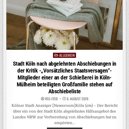
HAT,
SOLL
PROFITIEREN
–
NIEDERSACHSENS
REGIERUNGSCHEF
LEHNT
„LÖSUNGEN
MIT
DER
GIESSKANNE“ A
B
ALLGEMEIN
Posted
in
Stadt Köln nach abgelehnten Abschiebungen in
der Kritik -„Vorsätzliches Staatsversagen“-
Mitglieder einer an der Schießerei in Köln-
Mülheim beteiligten Großfamilie stehen auf
Abschiebeliste
RSS-FEED
6. AUGUST 2026
Kölner Stadt-Anzeiger [Newsroom]Köln (ots) – Der Bericht
über ein von der Stadt Köln abgelehntes Hilfsangebot des
Landes NRW zur Vorbereitung von Abschiebungen hat zu
empörten…