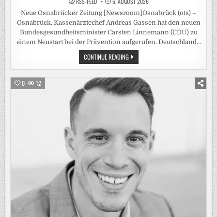
RSS-FEED
6. AUGUST 2026
Neue Osnabrücker Zeitung [Newsroom]Osnabrück (ots) –
Osnabrück. Kassenärztechef Andreas Gassen hat den neuen
Bundesgesundheitsminister Carsten Linnemann (CDU) zu
einem Neustart bei der Prävention aufgerufen. Deutschland…
KASSENÄRZTE
CONTINUE READING
FORDERN
VON
LINNEMANN
„PRÄVENTIONSOFFENSIVE
0
12
STATT
ALIBIVERANSTALTUNG“
/
KBV-
CHEF
GASSEN:
FLASCHE
WODKA
MÜSSTE
ZEHN
EURO
TEURER
WERDEN
–
DEUTSCHE
SIND
„HÄUFIG
DICKER
UND
RAUCHEN
MEHR“