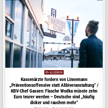
TIMON
KRAUSE
ÜBERZEUGT
AUF
PROSIEBEN
ALLGEMEIN
Posted
in
Kassenärzte fordern von Linnemann
„Präventionsoffensive statt Alibiveranstaltung“ /
KBV-Chef Gassen: Flasche Wodka müsste zehn
Euro teurer werden – Deutsche sind „häufig
dicker und rauchen mehr“