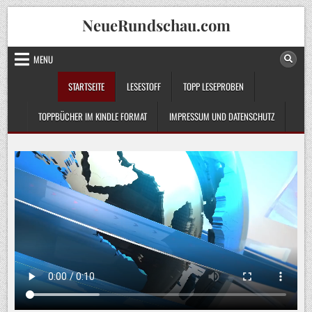
Skip
NeueRundschau.com
to
content
MENU
STARTSEITE
LESESTOFF
TOPP LESEPROBEN
TOPPBÜCHER IM KINDLE FORMAT
IMPRESSUM UND DATENSCHUTZ