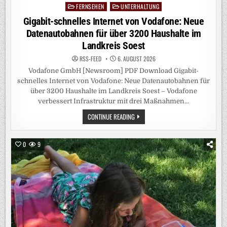
FERNSEHEN
UNTERHALTUNG
Posted
in
Gigabit-schnelles Internet von Vodafone: Neue
Datenautobahnen für über 3200 Haushalte im
Landkreis Soest
RSS-FEED
6. AUGUST 2026
Vodafone GmbH [Newsroom] PDF Download Gigabit-
schnelles Internet von Vodafone: Neue Datenautobahnen für
über 3200 Haushalte im Landkreis Soest – Vodafone
verbessert Infrastruktur mit drei Maßnahmen…
GIGABIT-
CONTINUE READING
SCHNELLES
INTERNET
VON
VODAFONE:
0
9
NEUE
DATENAUTOBAHNEN
FÜR
ÜBER
3200
HAUSHALTE
IM
LANDKREIS
SOEST