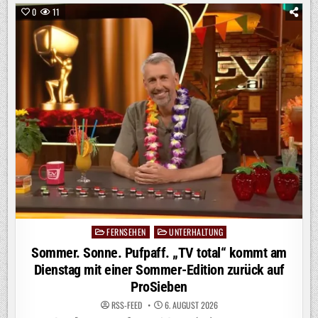
–
WILDES
0
11
WALDABENTEUER“
AB
SOFORT
BEI
KIKA
/
DOKU-
PREMIERE
ZEIGT
OUTDOOR-
ACTION
UND
WG-
ALLTAG
OHNE
ELTERN
FERNSEHEN
UNTERHALTUNG
Posted
in
Sommer. Sonne. Pufpaff. „TV total“ kommt am
Dienstag mit einer Sommer-Edition zurück auf
ProSieben
RSS-FEED
6. AUGUST 2026