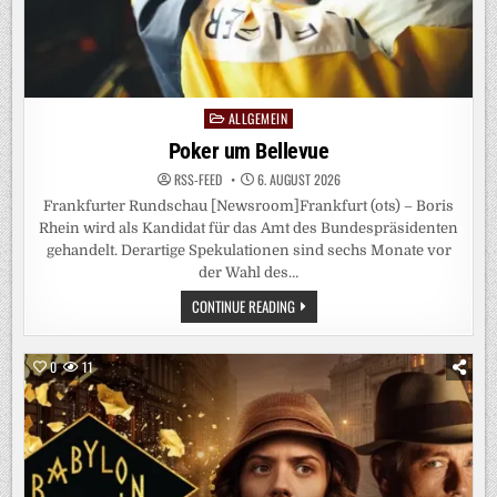
TABLIEREN“
ALLGEMEIN
Posted
in
Poker um Bellevue
RSS-FEED
6. AUGUST 2026
Frankfurter Rundschau [Newsroom]Frankfurt (ots) – Boris
Rhein wird als Kandidat für das Amt des Bundespräsidenten
gehandelt. Derartige Spekulationen sind sechs Monate vor
der Wahl des…
POKER
CONTINUE READING
UM
BELLEVUE
0
11