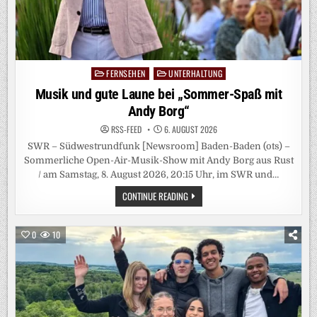
FERNSEHEN
UNTERHALTUNG
Posted
in
Musik und gute Laune bei „Sommer-Spaß mit
Andy Borg“
RSS-FEED
6. AUGUST 2026
SWR – Südwestrundfunk [Newsroom] Baden-Baden (ots) –
Sommerliche Open-Air-Musik-Show mit Andy Borg aus Rust
/ am Samstag, 8. August 2026, 20:15 Uhr, im SWR und…
MUSIK
CONTINUE READING
UND
GUTE
LAUNE
BEI
0
10
„SOMMER-
SPASS M
IT A
NDY B
ORG“