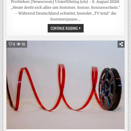
ProSieben [Newsroom] Unterföhring (ots) – 6. August 2026.
„Heute dreht sich alles um Sommer, Sonne, Sonnenschein.“
– Während Deutschland schwitzt, beendet „TV total“ die
Sommerpause….
SOMMER.
CONTINUE READING
SONNE.
PUFPAFF.
„TV
TOTAL“
0
10
KOMMT
AM
DIENSTAG
MIT
EINER
SOMMER-
EDITION
ZURÜCK
AUF
PROSIEBEN