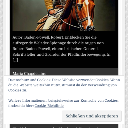
Autor: Baden-Powell, Robert. Entdecken Sie die
aufregende Welt der Spionage durch die Augen von
Robert Baden-Powell, einem britischen General,
Schriftsteller und Gründer der Pfadfinderbewegung. In
[...]
Maria Chapdelaine
Datenschutz und Cookies: Diese Website verwendet Cookies. Wenn
du die Website weiterhin nutzt, stimmst du der Verwendung von
Cookies zu.
Weitere Informationen, beispielsweise zur Kontrolle von Cookies,
findest du hier:
Cookie-Richtlinie
SCRO
TO
TOP