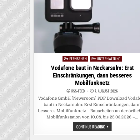
FERNSEHEN
UNTERHALTUNG
Posted
in
Vodafone baut in Neckarsulm: Erst
Einschränkungen, dann besseres
Mobilfunknetz
RSS-FEED
7. AUGUST 2026
Vodafone GmbH [Newsroom] PDF Download Vodaf
baut in Neckarsulm: Erst Einschränkungen, dan
besseres Mobilfunknetz – Bauarbeiten an der örtli
Mobilfunkstation von 10.08. bis 25.08.2026 –…
VODAFONE
CONTINUE READING
BAUT
IN
NECKARSULM: