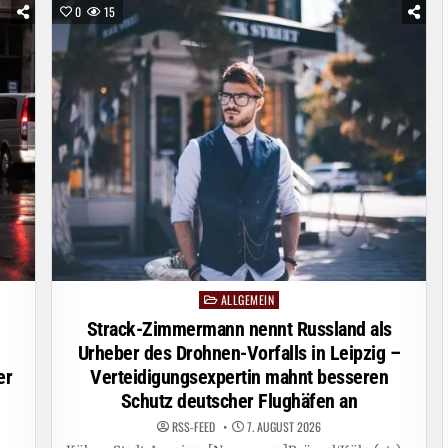
QUENTIN-
0
15
TARANTINO-
DOPPEL
UND
CHARAKTERSTARKE
FRAUEN
ALLGEMEIN
Posted
in
Strack-Zimmermann nennt Russland als
Urheber des Drohnen-Vorfalls in Leipzig –
er
Verteidigungsexpertin mahnt besseren
Schutz deutscher Flughäfen an
RSS-FEED
7. AUGUST 2026