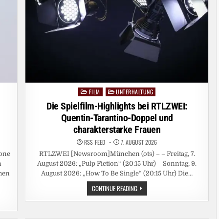
FILM
UNTERHALTUNG
Posted
in
Die Spielfilm-Highlights bei RTLZWEI:
Quentin-Tarantino-Doppel und
charakterstarke Frauen
RSS-FEED
7. AUGUST 2026
one
RTLZWEI [Newsroom]München (ots) – – Freitag, 7.
n
August 2026: „Pulp Fiction“ (20:15 Uhr) – Sonntag, 9.
chen
August 2026: „How To Be Single“ (20:15 Uhr) Die…
DIE
CONTINUE READING
SPIELFILM-
HIGHLIGHTS
BEI
RTLZWEI: