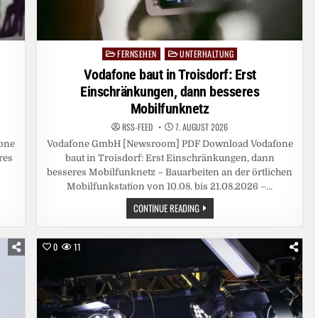
FERNSEHEN
UNTERHALTUNG
Posted
in
Vodafone baut in Troisdorf: Erst
Einschränkungen, dann besseres
Mobilfunknetz
RSS-FEED
7. AUGUST 2026
one
Vodafone GmbH [Newsroom] PDF Download Vodafone
res
baut in Troisdorf: Erst Einschränkungen, dann
besseres Mobilfunknetz – Bauarbeiten an der örtlichen
Mobilfunkstation von 10.08. bis 21.08.2026 –…
VODAFONE
CONTINUE READING
BAUT
IN
TROISDORF:
ERST
0
11
EINSCHRÄNKUNGEN,
DANN
BESSERES
MOBILFUNKNETZ