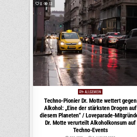
ERST
0
13
EINSCHRÄNKUNGEN,
DANN
BESSERES
MOBILFUNKNETZ
ALLGEMEIN
Posted
in
Techno-Pionier Dr. Motte wettert gegen
Alkohol: „Eine der stärksten Drogen auf
diesem Planeten“ / Loveparade-Mitgründ
Dr. Motte verurteilt Alkoholkonsum auf
Techno-Events