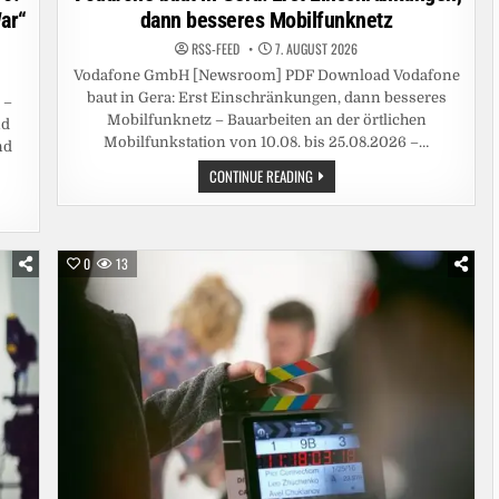
ar“
dann besseres Mobilfunknetz
RSS-FEED
7. AUGUST 2026
Vodafone GmbH [Newsroom] PDF Download Vodafone
baut in Gera: Erst Einschränkungen, dann besseres
 –
Mobilfunknetz – Bauarbeiten an der örtlichen
nd
Mobilfunkstation von 10.08. bis 25.08.2026 –…
nd
VODAFONE
CONTINUE READING
BAUT
IN
GERA:
ERST
EINSCHRÄNKUNGEN,
DANN
0
13
BESSERES
MOBILFUNKNETZ