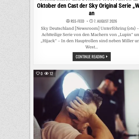
Oktober den Cast der Sky Original Serie „W
an
RSS-FEED
7. AUGUST 2026
Sky Deutschland [Newsroom] Unterföhring (ots) –
Achtteilige Serie von den Machern von „Lupin“ u
„Hijack“ – In den Hauptrollen sind neben Miller u
West…
SIENNA
CONTINUE READING
MILLER
UND
DOMINIC
WEST
0
12
FÜHREN
AB
5.
OKTOBER
DEN
CAST
DER
SKY
ORIGINAL
SERIE
„WAR“
AN