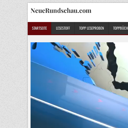
Skip
NeueRundschau.com
to
content
STARTSEITE
LESESTOFF
TOPP LESEPROBEN
TOPPBÜCHE