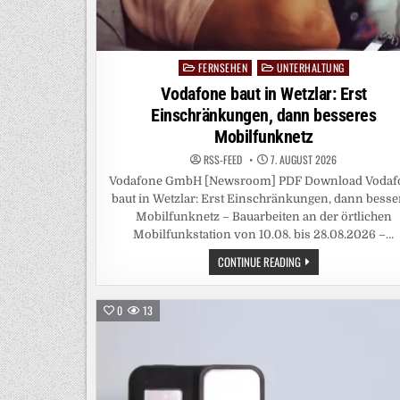
FERNSEHEN
UNTERHALTUNG
Posted
in
Vodafone baut in Wetzlar: Erst
Einschränkungen, dann besseres
Mobilfunknetz
RSS-FEED
7. AUGUST 2026
Vodafone GmbH [Newsroom] PDF Download Vodaf
baut in Wetzlar: Erst Einschränkungen, dann besse
Mobilfunknetz – Bauarbeiten an der örtlichen
Mobilfunkstation von 10.08. bis 28.08.2026 –…
VODAFONE
CONTINUE READING
BAUT
IN
WETZLAR:
ERST
0
13
EINSCHRÄNKUNGEN,
DANN
BESSERES
MOBILFUNKNETZ