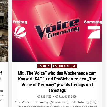
SHOW
UNTERHALTUNG
Posted
in
f
Mit „The Voice“ wird das Wochenende zum
t
Konzert: SAT.1 und ProSieben zeigen „The
Voice of Germany“ jeweils freitags und
samstags
fen
len
RSS-FEED
7. AUGUST 2026
en
The Voice of Germany [Newsroom] Unterföhring (ots) –
Das Wochenende wird Musik. Das Wochenende wird