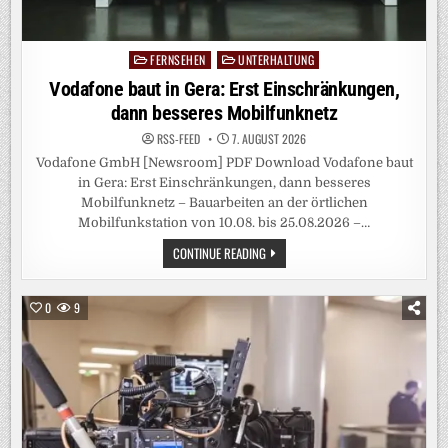
FERNSEHEN
UNTERHALTUNG
Posted
in
Vodafone baut in Gera: Erst Einschränkungen,
dann besseres Mobilfunknetz
RSS-FEED
7. AUGUST 2026
Vodafone GmbH [Newsroom] PDF Download Vodafone baut
in Gera: Erst Einschränkungen, dann besseres
Mobilfunknetz – Bauarbeiten an der örtlichen
Mobilfunkstation von 10.08. bis 25.08.2026 –…
VODAFONE
CONTINUE READING
BAUT
IN
GERA:
ERST
0
9
EINSCHRÄNKUNGEN,
DANN
BESSERES
MOBILFUNKNETZ