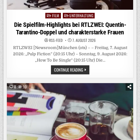
FILM
UNTERHALTUNG
Posted
in
Die Spielfilm-Highlights bei RTLZWEI: Quentin-
Tarantino-Doppel und charakterstarke Frauen
RSS-FEED
7. AUGUST 2026
RTLZWEI [Newsroom]München (ots) – – Freitag, 7. August
2026: „Pulp Fiction“ (20:15 Uhr) – Sonntag, 9. August 2026:
„How To Be Single“ (20:15 Uhr) Die…
DIE
CONTINUE READING
SPIELFILM-
HIGHLIGHTS
BEI
RTLZWEI:
0
10
QUENTIN-
TARANTINO-
DOPPEL
UND
CHARAKTERSTARKE
FRAUEN