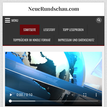
Skip
NeueRundschau.com
to
content
MENU
STARTSEITE
LESESTOFF
TOPP LESEPROBEN
TOPPBÜCHER IM KINDLE FORMAT
IMPRESSUM UND DATENSCHUTZ