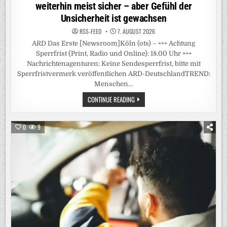
weiterhin meist sicher – aber Gefühl der
Unsicherheit ist gewachsen
RSS-FEED
7. AUGUST 2026
ARD Das Erste [Newsroom]Köln (ots) – +++ Achtung
Sperrfrist (Print, Radio und Online): 18.00 Uhr +++
Nachrichtenagenturen: Keine Sendesperrfrist, bitte mit
Sperrfristvermerk veröffentlichen ARD-DeutschlandTREND:
Menschen…
+++
CONTINUE READING
ACHTUNG
SPERRFRIST
(PRINT,
RADIO
0
9
UND
ONLINE):
18.00
UHR
+++
/
ARD-
DEUTSCHLANDTREND:
MENSCHEN
FÜHLEN
SICH
IM
ÖFFENTLICHEN
RAUM
WEITERHIN