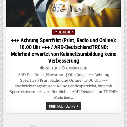
MEIST
SICHER
–
ABER
GEFÜHL
DER
UNSICHERHEIT
IST
GEWACHSEN
ALLGEMEIN
Posted
in
+++ Achtung Sperrfrist (Print, Radio und Online):
18.00 Uhr +++ / ARD-DeutschlandTREND:
Mehrheit erwartet von Kabinettsumbildung keine
Verbesserung
RSS-FEED
7. AUGUST 2026
ARD Das Erste [Newsroom]Köln (ots) – +++ Achtung
Sperrfrist (Print, Radio und Online): 18.00 Uhr +++
Nachrichtenagenturen: Keine Sendesperrfrist, bitte mit
Sperrfristvermerk veröffentlichen ARD-DeutschlandTREND:
Mehrheit…
+++
CONTINUE READING
ACHTUNG
SPERRFRIST
(PRINT,
RADIO
UND