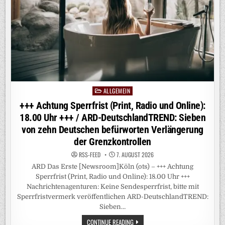
ANSCHLUSS
AN
DIE
AFD
ALLGEMEIN
Posted
in
+++ Achtung Sperrfrist (Print, Radio und Online):
18.00 Uhr +++ / ARD-DeutschlandTREND: Sieben
von zehn Deutschen befürworten Verlängerung
der Grenzkontrollen
RSS-FEED
7. AUGUST 2026
ARD Das Erste [Newsroom]Köln (ots) – +++ Achtung
Sperrfrist (Print, Radio und Online): 18.00 Uhr +++
Nachrichtenagenturen: Keine Sendesperrfrist, bitte mit
Sperrfristvermerk veröffentlichen ARD-DeutschlandTREND:
Sieben…
+++
CONTINUE READING