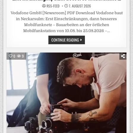
RSS-FEED
7. AUGUST 2026
Vodafone GmbH [Newsroom] PDF Download Vodafone baut
in Neckarsulm: Erst Einschränkungen, dann besseres
Mobilfunknetz – Bauarbeiten an der örtlichen
Mobilfunkstation von 10.08. bis 25.08.2026 –…
VODAFONE
CONTINUE READING
BAUT
IN
NECKARSULM:
ERST
0
9
EINSCHRÄNKUNGEN,
DANN
BESSERES
MOBILFUNKNETZ