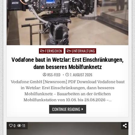
FERNSEHEN
UNTERHALTUNG
Posted
in
Vodafone baut in Wetzlar: Erst Einschränkungen,
dann besseres Mobilfunknetz
RSS-FEED
7. AUGUST 2026
Vodafone GmbH [Newsroom] PDF Download Vodafone baut
in Wetzlar: Erst Einschränkungen, dann besseres
Mobilfunknetz – Bauarbeiten an der örtlichen
Mobilfunkstation von 10.08. bis 28.08.2026 –…
VODAFONE
CONTINUE READING
BAUT
IN
WETZLAR:
ERST
0
11
EINSCHRÄNKUNGEN,
DANN