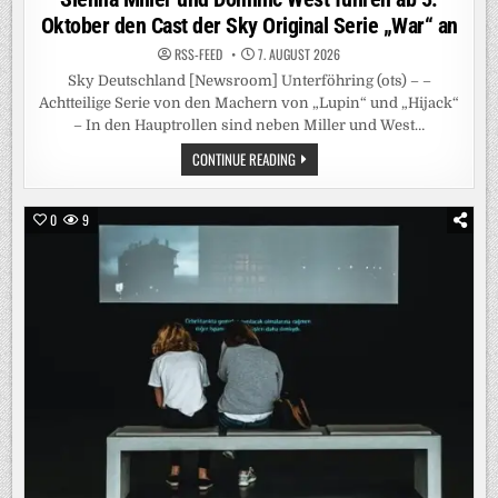
Oktober den Cast der Sky Original Serie „War“ an
RSS-FEED
7. AUGUST 2026
Sky Deutschland [Newsroom] Unterföhring (ots) – –
Achtteilige Serie von den Machern von „Lupin“ und „Hijack“
– In den Hauptrollen sind neben Miller und West…
SIENNA
CONTINUE READING
MILLER
UND
DOMINIC
WEST
0
9
FÜHREN
AB
5.
OKTOBER
DEN
CAST
DER
SKY
ORIGINAL
SERIE
„WAR“
AN