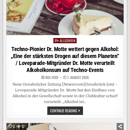
ALLGEMEIN
Posted
in
Techno-Pionier Dr. Motte wettert gegen Alkohol:
„Eine der stärksten Drogen auf diesem Planeten“
/ Loveparade-Mitgründer Dr. Motte verurteilt
Alkoholkonsum auf Techno-Events
RSS-FEED
7. AUGUST 2026
Neue Osnabrücker Zeitung [Newsroom]Osnabrück (ots) –
Loveparade-Mitgründer Dr. Motte hat den Einfluss von
Alkohol in der Gesellschaft sowie in der Clubkultur scharf
verurteilt. „Alkohol ist…
TECHNO-
CONTINUE READING
PIONIER
DR.
MOTTE
WETTERT
0
12
GEGEN