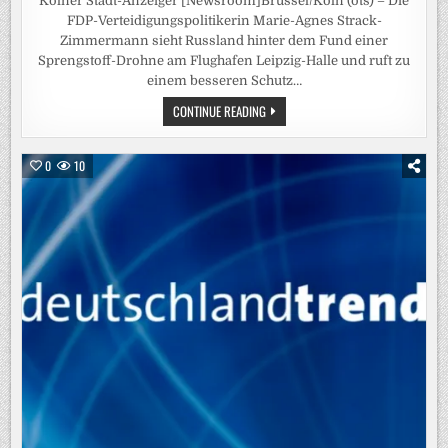
Kölner Stadt-Anzeiger [Newsroom]Brüssel/Köln (ots) – Die
FDP-Verteidigungspolitikerin Marie-Agnes Strack-
Zimmermann sieht Russland hinter dem Fund einer
Sprengstoff-Drohne am Flughafen Leipzig-Halle und ruft zu
einem besseren Schutz…
STRACK-
CONTINUE READING
ZIMMERMANN
NENNT
RUSSLAND
ALS
0
10
URHEBER
DES
DROHNEN-
VORFALLS
IN
LEIPZIG
–
VERTEIDIGUNGSEXPERTIN
MAHNT
BESSEREN
SCHUTZ
DEUTSCHER
FLUGHÄFEN
AN