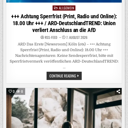
ALLGEMEIN
Posted
in
+++ Achtung Sperrfrist (Print, Radio und Online):
18.00 Uhr +++ / ARD-DeutschlandTREND: Union
verliert Anschluss an die AfD
RSS-FEED
7. AUGUST 2026
ARD Das Erste [Newsroom] Köln (ots) – +++ Achtung
Sperrfrist (Print, Radio und Online): 18.00 Uhr +++
Nachrichtenagenturen: Keine Sendesperrfrist, bitte mit
Sperrfristvermerk veröffentlichen ARD-DeutschlandTREND:
…
+++
CONTINUE READING
ACHTUNG
SPERRFRIST
(PRINT,
RADIO
0
8
UND
ONLINE):
18.00
UHR
+++
/
ARD-
DEUTSCHLANDTREND:
UNION
VERLIERT