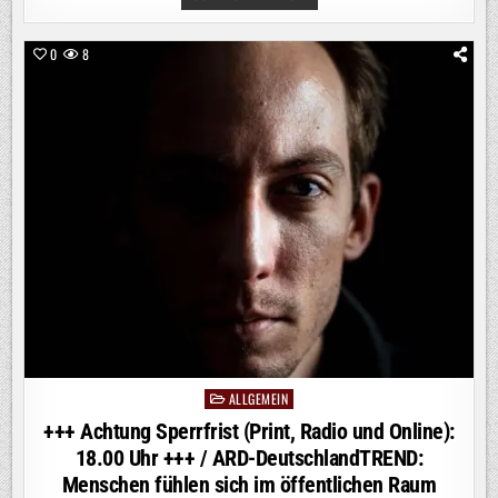
ACHTUNG
SPERRFRIST
(PRINT,
RADIO
0
8
UND
ONLINE):
18.00
UHR
+++
/
ARD-
DEUTSCHLANDTREND:
SIEBEN
VON
ZEHN
DEUTSCHEN
BEFÜRWORTEN
VERLÄNGERUNG
DER
GRENZKONTROLLEN
ALLGEMEIN
Posted
in
+++ Achtung Sperrfrist (Print, Radio und Online):
18.00 Uhr +++ / ARD-DeutschlandTREND:
Menschen fühlen sich im öffentlichen Raum