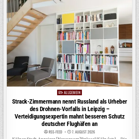
ALKOHOL:
„EINE
DER
STÄRKSTEN
DROGEN
AUF
DIESEM
PLANETEN“
/
LOVEPARADE-
MITGRÜNDER
DR.
MOTTE
VERURTEILT
ALKOHOLKONSUM
AUF
TECHNO-
EVENTS
ALLGEMEIN
Posted
in
Strack-Zimmermann nennt Russland als Urheber
des Drohnen-Vorfalls in Leipzig –
Verteidigungsexpertin mahnt besseren Schutz
deutscher Flughäfen an
RSS-FEED
7. AUGUST 2026