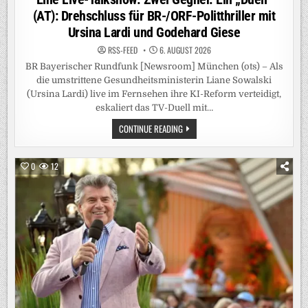
(AT): Drehschluss für BR-/ORF-Politthriller mit
Ursina Lardi und Godehard Giese
RSS-FEED
6. AUGUST 2026
BR Bayerischer Rundfunk [Newsroom] München (ots) – Als
die umstrittene Gesundheitsministerin Liane Sowalski
(Ursina Lardi) live im Fernsehen ihre KI-Reform verteidigt,
eskaliert das TV-Duell mit…
EINE
CONTINUE READING
LIVE-
TALKSHOW.
ZWEI
GEGNER.
0
12
EIN
„DUELL“
(AT):
DREHSCHLUSS
FÜR
BR-/ORF-
POLITTHRILLER
MIT
URSINA
LARDI
UND
GODEHARD
GIESE