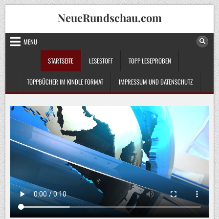
Skip
NeueRundschau.com
to
content
MENU
STARTSEITE
LESESTOFF
TOPP LESEPROBEN
TOPPBÜCHER IM KINDLE FORMAT
IMPRESSUM UND DATENSCHUTZ