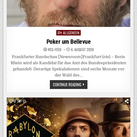
TABLIEREN“
ALLGEMEIN
Posted
in
Poker um Bellevue
RSS-FEED
6. AUGUST 2026
Frankfurter Rundschau [Newsroom]Frankfurt (ots) – Boris
Rhein wird als Kandidat für das Amt des Bundespräsidenten
gehandelt. Derartige Spekulationen sind sechs Monate vor
der Wahl des…
POKER
CONTINUE READING
UM
BELLEVUE
0
11