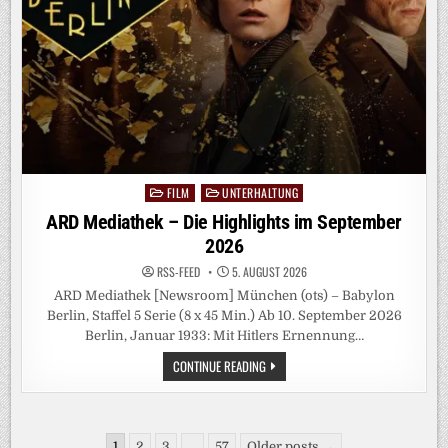
FILM
UNTERHALTUNG
Posted
in
ARD Mediathek – Die Highlights im September
2026
RSS-FEED
5. AUGUST 2026
ARD Mediathek [Newsroom] München (ots) – Babylon
Berlin, Staffel 5 Serie (8 x 45 Min.) Ab 10. September 2026
Berlin, Januar 1933: Mit Hitlers Ernennung…
ARD
CONTINUE READING
MEDIATHEK
–
DIE
HIGHLIGHTS
IM
Seitennummerierung
SEPTEMBER
1
2
3
…
57
Older posts →