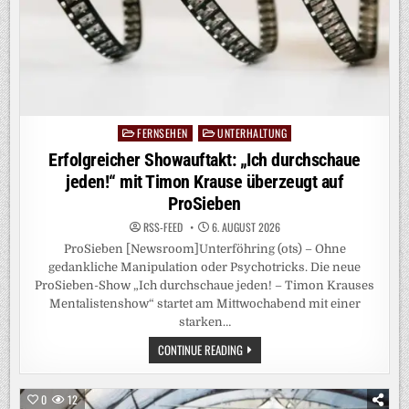
FERNSEHEN
UNTERHALTUNG
Posted
in
Erfolgreicher Showauftakt: „Ich durchschaue
jeden!“ mit Timon Krause überzeugt auf
ProSieben
RSS-FEED
6. AUGUST 2026
ProSieben [Newsroom]Unterföhring (ots) – Ohne
gedankliche Manipulation oder Psychotricks. Die neue
ProSieben-Show „Ich durchschaue jeden! – Timon Krauses
Mentalistenshow“ startet am Mittwochabend mit einer
starken…
ERFOLGREICHER
CONTINUE READING
SHOWAUFTAKT:
„ICH
DURCHSCHAUE
JEDEN!“
0
12
MIT