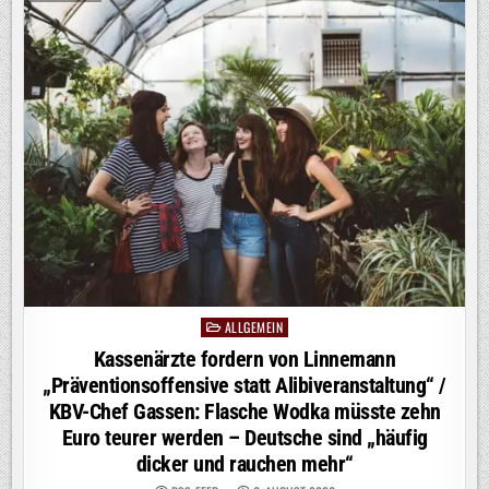
TIMON
KRAUSE
ÜBERZEUGT
AUF
PROSIEBEN
ALLGEMEIN
Posted
in
Kassenärzte fordern von Linnemann
„Präventionsoffensive statt Alibiveranstaltung“ /
KBV-Chef Gassen: Flasche Wodka müsste zehn
Euro teurer werden – Deutsche sind „häufig
dicker und rauchen mehr“