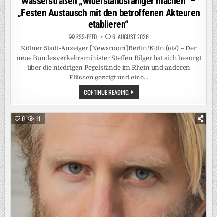
Wasserstraßen „widerstandsfähiger machen“ –
„Festen Austausch mit den betroffenen Akteuren
etablieren“
RSS-FEED
6. AUGUST 2026
Kölner Stadt-Anzeiger [Newsroom]Berlin/Köln (ots) – Der
neue Bundesverkehrsminister Steffen Bilger hat sich besorgt
über die niedrigen Pegelstände im Rhein und anderen
Flüssen gezeigt und eine…
RHEIN-
CONTINUE READING
PEGEL:
VERKEHRSMINISTER
BILGER
WILL
0
11
„KURZFRISTIG
HANDELN“-
CDU-
POLITIKER
WILL
WASSERSTRASSEN „
WIDERSTANDSFÄHIGER M
ACHEN“ –
„
FESTEN A
USTAUSCH M
IT D
EN B
ETROFFENEN A
KTEUREN E