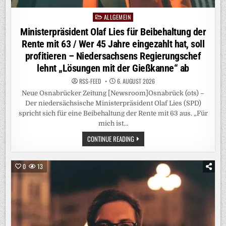
ALLGEMEIN
Posted
in
Ministerpräsident Olaf Lies für Beibehaltung der
Rente mit 63 / Wer 45 Jahre eingezahlt hat, soll
profitieren – Niedersachsens Regierungschef
lehnt „Lösungen mit der Gießkanne“ ab
RSS-FEED
6. AUGUST 2026
Neue Osnabrücker Zeitung [Newsroom]Osnabrück (ots) –
Der niedersächsische Ministerpräsident Olaf Lies (SPD)
spricht sich für eine Beibehaltung der Rente mit 63 aus. „Für
mich ist…
MINISTERPRÄSIDENT
CONTINUE READING
OLAF
LIES
FÜR
BEIBEHALTUNG
0
13
DER
RENTE
MIT
63
/
WER
45
JAHRE
EINGEZAHLT