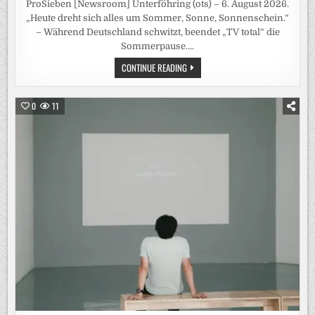
ProSieben [Newsroom] Unterföhring (ots) – 6. August 2026.
„Heute dreht sich alles um Sommer, Sonne, Sonnenschein.“
– Während Deutschland schwitzt, beendet „TV total“ die
Sommerpause….
SOMMER.
CONTINUE READING
SONNE.
PUFPAFF.
„TV
TOTAL“
0
11
KOMMT
AM
DIENSTAG
MIT
EINER
SOMMER-
EDITION
ZURÜCK
AUF
PROSIEBEN