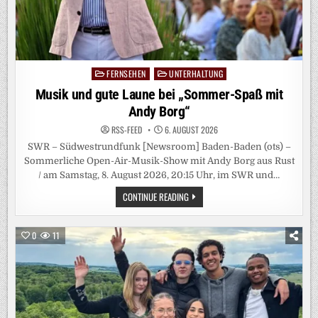
FERNSEHEN
UNTERHALTUNG
Posted
in
Musik und gute Laune bei „Sommer-Spaß mit
Andy Borg“
RSS-FEED
6. AUGUST 2026
SWR – Südwestrundfunk [Newsroom] Baden-Baden (ots) –
Sommerliche Open-Air-Musik-Show mit Andy Borg aus Rust
/ am Samstag, 8. August 2026, 20:15 Uhr, im SWR und…
MUSIK
CONTINUE READING
UND
GUTE
LAUNE
BEI
0
11
„SOMMER-
SPASS M
IT A
NDY B
ORG“