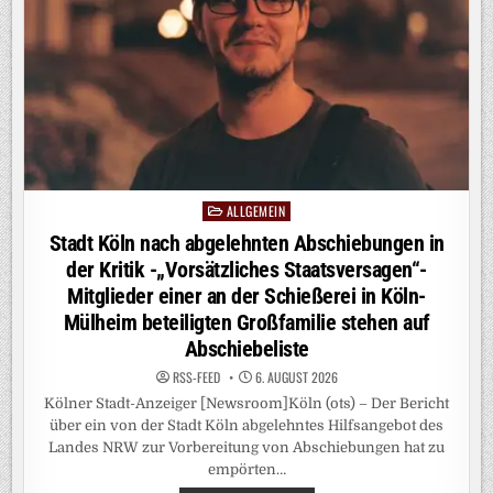
HAT,
SOLL
PROFITIEREN
–
NIEDERSACHSENS
REGIERUNGSCHEF
LEHNT
„LÖSUNGEN
MIT
DER
GIESSKANNE“ A
B
ALLGEMEIN
Posted
in
Stadt Köln nach abgelehnten Abschiebungen in
der Kritik -„Vorsätzliches Staatsversagen“-
Mitglieder einer an der Schießerei in Köln-
Mülheim beteiligten Großfamilie stehen auf
Abschiebeliste
RSS-FEED
6. AUGUST 2026
Kölner Stadt-Anzeiger [Newsroom]Köln (ots) – Der Bericht
über ein von der Stadt Köln abgelehntes Hilfsangebot des
Landes NRW zur Vorbereitung von Abschiebungen hat zu
empörten…