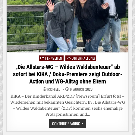
FERNSEHEN
UNTERHALTUNG
Posted
in
„Die Allstars-WG – Wildes Waldabenteuer“ ab
sofort bei KiKA / Doku-Premiere zeigt Outdoor-
Action und WG-Alltag ohne Eltern
RSS-FEED
6. AUGUST 2026
KiKA – Der Kinderkanal ARD/ZDF [Newsroom] Erfurt (ots) –
Wiedersehen mit bekannten Gesichtern: In „Die Allstars-WG
– Wildes Waldabenteuer“ (ZDF) kommen sechs ehemalige
Protagonistinnen und…
„DIE
CONTINUE READING
ALLSTARS-
WG