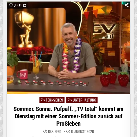
–
WILDES
0
12
WALDABENTEUER“
AB
SOFORT
BEI
KIKA
/
DOKU-
PREMIERE
ZEIGT
OUTDOOR-
ACTION
UND
WG-
ALLTAG
OHNE
ELTERN
FERNSEHEN
UNTERHALTUNG
Posted
in
Sommer. Sonne. Pufpaff. „TV total“ kommt am
Dienstag mit einer Sommer-Edition zurück auf
ProSieben
RSS-FEED
6. AUGUST 2026