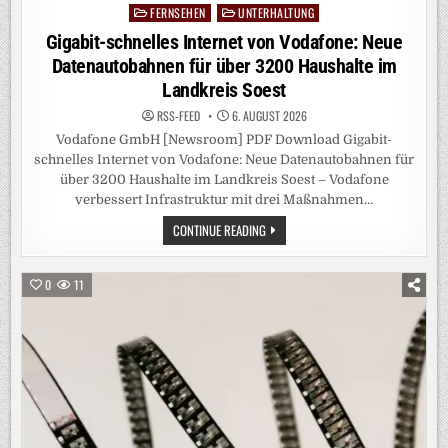
FERNSEHEN
UNTERHALTUNG
Posted
in
Gigabit-schnelles Internet von Vodafone: Neue
Datenautobahnen für über 3200 Haushalte im
Landkreis Soest
RSS-FEED
6. AUGUST 2026
Vodafone GmbH [Newsroom] PDF Download Gigabit-
schnelles Internet von Vodafone: Neue Datenautobahnen für
über 3200 Haushalte im Landkreis Soest – Vodafone
verbessert Infrastruktur mit drei Maßnahmen…
GIGABIT-
CONTINUE READING
SCHNELLES
INTERNET
VON
VODAFONE:
0
11
NEUE
DATENAUTOBAHNEN
FÜR
ÜBER
3200
HAUSHALTE
IM
LANDKREIS
SOEST