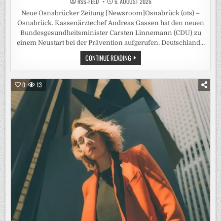
RSS-FEED
6. AUGUST 2026
Neue Osnabrücker Zeitung [Newsroom]Osnabrück (ots) –
Osnabrück. Kassenärztechef Andreas Gassen hat den neuen
Bundesgesundheitsminister Carsten Linnemann (CDU) zu
einem Neustart bei der Prävention aufgerufen. Deutschland…
KASSENÄRZTE
CONTINUE READING
FORDERN
VON
LINNEMANN
„PRÄVENTIONSOFFENSIVE
0
13
STATT
ALIBIVERANSTALTUNG“
/
KBV-
CHEF
GASSEN:
FLASCHE
WODKA
MÜSSTE
ZEHN
EURO
TEURER
WERDEN
–
DEUTSCHE
SIND
„HÄUFIG
DICKER
UND
RAUCHEN
MEHR“