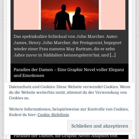
Das spektakuläre Schicksal von John Marcher. Autor:
James, Henry. John Marcher, der Protagonist, begegnet
wieder einer Frau namens May Bartram, die er zehn
Jahre zuvor in Süditalien kennengelernt hat, und
[...]
Paradies der Damen – Eine Graphic Novel voller Eleganz
und Emotionen
Datenschutz und Cookies: Diese Website verwendet Cookies. Wenn
du die Website weiterhin nutzt, stimmst du der Verwendung von
Cookies zu.
Weitere Informationen, beispielsweise zur Kontrolle von Cookies,
findest du hier:
Cookie-Richtlinie
SCRO
TO
TOP
Paradies der Damen, die Graphic Novel-Adaption von