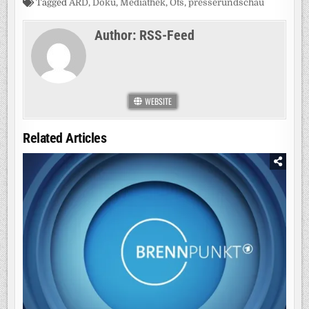
Tagged
ARD
,
Doku
,
Mediathek
,
Ots
,
presserundschau
Author:
RSS-Feed
WEBSITE
Related Articles