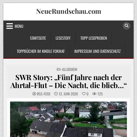
Skip
NeueRundschau.com
to
content
MENU
STARTSEITE
LESESTOFF
TOPP LESEPROBEN
TOPPBÜCHER IM KINDLE FORMAT
IMPRESSUM UND DATENSCHUTZ
POSTED
ALLGEMEIN
IN
SWR Story: „Fünf Jahre nach der
Ahrtal-Flut – Die Nacht, die blieb…“
RSS-FEED
12. JUNI 2026
0
125