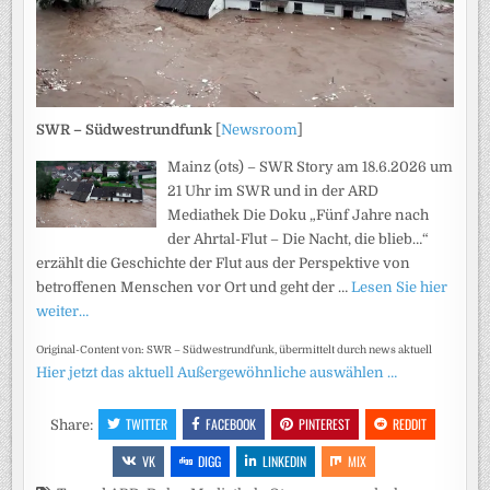
SWR – Südwestrundfunk
[
Newsroom
]
Mainz (ots) – SWR Story am 18.6.2026 um
21 Uhr im SWR und in der ARD
Mediathek Die Doku „Fünf Jahre nach
der Ahrtal-Flut – Die Nacht, die blieb…“
erzählt die Geschichte der Flut aus der Perspektive von
betroffenen Menschen vor Ort und geht der …
Lesen Sie hier
weiter…
Original-Content von: SWR – Südwestrundfunk, übermittelt durch news aktuell
Hier jetzt das aktuell Außergewöhnliche auswählen …
TWITTER
FACEBOOK
PINTEREST
REDDIT
Share:
VK
DIGG
LINKEDIN
MIX