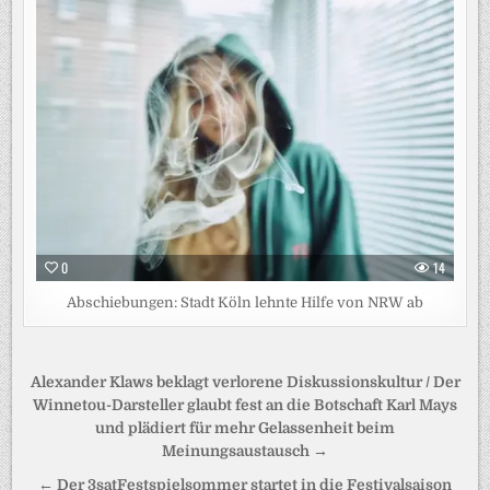
0
14
Abschiebungen: Stadt Köln lehnte Hilfe von NRW ab
Beitragsnavigation
Alexander Klaws beklagt verlorene Diskussionskultur / Der
Winnetou-Darsteller glaubt fest an die Botschaft Karl Mays
und plädiert für mehr Gelassenheit beim
Meinungsaustausch →
← Der 3satFestspielsommer startet in die Festivalsaison