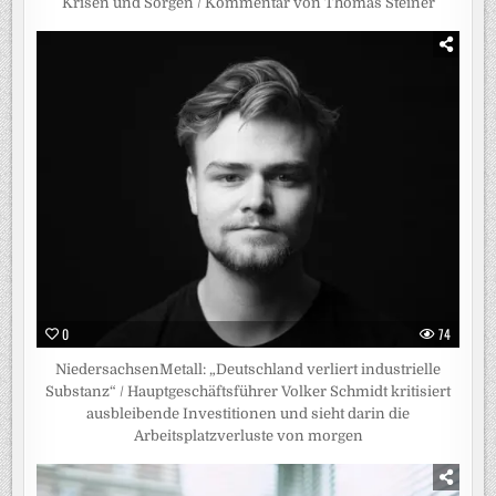
Krisen und Sorgen / Kommentar von Thomas Steiner
0
74
NiedersachsenMetall: „Deutschland verliert industrielle
Substanz“ / Hauptgeschäftsführer Volker Schmidt kritisiert
ausbleibende Investitionen und sieht darin die
Arbeitsplatzverluste von morgen