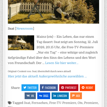
3sat
[
Newsroom
]
Mainz (ots) – Ein Leben, das nur einen
Tag dauert: 3sat zeigt am Sonntag, 12. Juli
2026, 20.15 Uhr, die Free-TV-Premiere
„Nur ein Tag“ – eine witzige und zugleich
tiefgründige Fabel über den Sinn des Lebens und den Wert
von Freundschaft. Der …
Lesen Sie hier weiter…
Original-Content von: 3sat, übermittelt durch news aktuell
Hier jetzt das aktuell Außergewöhnliche auswählen …
TWITTER
FACEBOOK
PINTEREST
REDDIT
Share:
VK
DIGG
LINKEDIN
MIX
Tagged
3sat
,
Fernsehen
,
Free-TV-Premiere
,
Ots
,
Premiere
,