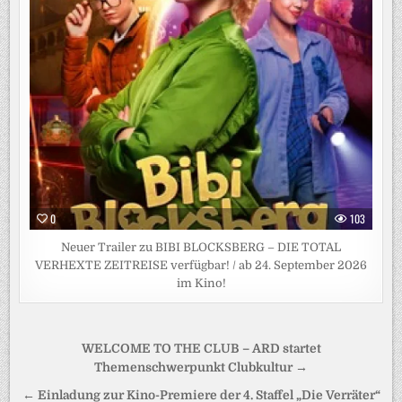
0
103
Neuer Trailer zu BIBI BLOCKSBERG – DIE TOTAL
VERHEXTE ZEITREISE verfügbar! / ab 24. September 2026
im Kino!
Beitragsnavigation
WELCOME TO THE CLUB – ARD startet
Themenschwerpunkt Clubkultur →
← Einladung zur Kino-Premiere der 4. Staffel „Die Verräter“