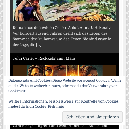
Roman aus den wilden Zeiten. Autor: Aîné, J.-H. Rosny.
Vor hunderttausend Jahren dreht sich das Leben des
Stammes der Oulhamrs um das Feuer. Sie sind zwar in
der Lage, die
[...]
John Carter – Rückkehr zum Mars
Datenschutz und Cookies: Diese Website verwendet Cookies. Wenn
du die Website weiterhin nutzt, stimmst du der Verwendung von
Cookies zu.
Weitere Informationen, beispielsweise zur Kontrolle von Cookies,
findest du hier:
Cookie-Richtlinie
„John Carter – Rückkehr zum Mars“ von Edgar S. Lorne
SCRO
ist ein spannendes Abenteuer, das die klassische John-
TO
TOP
Carter-Saga aufgreift und weiterführt. Das Buch zieht