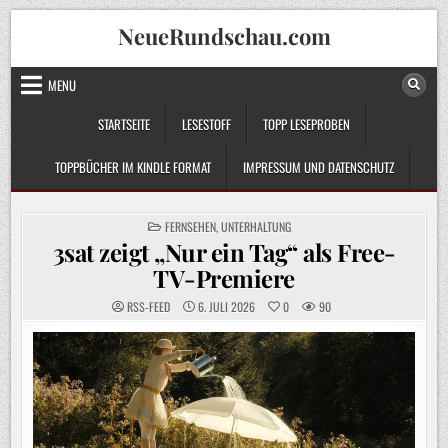
Skip
NeueRundschau.com
to
content
MENU
STARTSEITE
LESESTOFF
TOPP LESEPROBEN
TOPPBÜCHER IM KINDLE FORMAT
IMPRESSUM UND DATENSCHUTZ
POSTED
FERNSEHEN
,
UNTERHALTUNG
IN
3sat zeigt „Nur ein Tag“ als Free-
TV-Premiere
RSS-FEED
6. JULI 2026
0
90