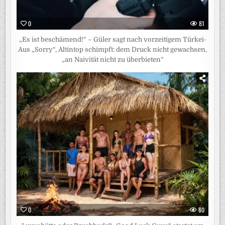
0
81
„Es ist beschämend!“ – Güler sagt nach vorzeitigem Türkei-
Aus „Sorry“, Altintop schimpft: dem Druck nicht gewachsen,
„an Naivität nicht zu überbieten“
0
60