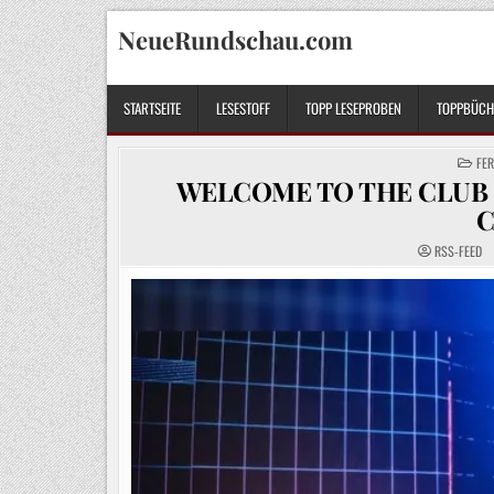
Skip
NeueRundschau.com
to
content
STARTSEITE
LESESTOFF
TOPP LESEPROBEN
TOPPBÜCHE
POS
FE
IN
WELCOME TO THE CLUB – 
C
RSS-FEED