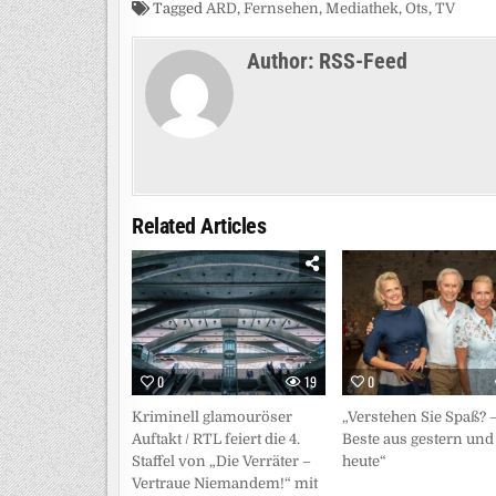
Tagged
ARD
,
Fernsehen
,
Mediathek
,
Ots
,
TV
Author:
RSS-Feed
Related Articles
0
19
0
Kriminell glamouröser
„Verstehen Sie Spaß? 
Auftakt / RTL feiert die 4.
Beste aus gestern und
Staffel von „Die Verräter –
heute“
Vertraue Niemandem!“ mit