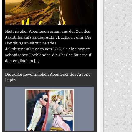
Historischer Abenteuerroman aus der Zeit des
Jakobitenaufstandes. Autor: Buchan, John. Die
Handlung spielt zur Zeit des
Jakobitenaufstandes von 1745, als eine Armee
schottischer Hochländer, die Charles Stuart auf
den englischen
[...]
Die außergewöhnlichen Abenteuer des Arsene
Lupin