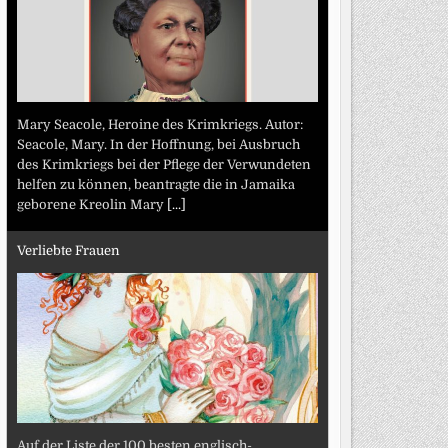
Mary Seacole, Heroine des Krimkriegs. Autor:
Seacole, Mary. In der Hoffnung, bei Ausbruch
des Krimkriegs bei der Pflege der Verwundeten
helfen zu können, beantragte die in Jamaika
geborene Kreolin Mary
[...]
Verliebte Frauen
Auf der Liste der 100 besten englisch-