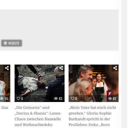
WEBSITE
50
0
83
0
82
– Das
„Die Geissens“ und
„Mein Vater hat mich nicht
„Davina & Shania“: Luxus-
gesehen.“ Gloria-Sophie
Chaos zwischen Baustelle
Burkandt spricht in der
und Weihnachtsdeko
ProSieben-Doku „Born