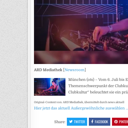
ARD Mediathek
[
Newsroom
]
München (ots) – Vom 6. Juli bi
Themenschwerpunkt der Clubkul
Clubkultur“ beleuchtet sie ein 
Original-Content von: ARD Mediathek, übermittelt durch news aktuell
Hier jetzt das aktuell Außergewöhnliche auswählen 
TWITTER
FACEBOOK
PINTE
Share: