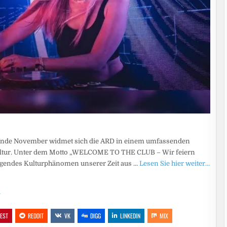
s Ende November widmet sich die ARD in einem umfassenden
tur. Unter dem Motto „WELCOME TO THE CLUB – Wir feiern
prägendes Kulturphänomen unserer Zeit aus …
Lesen Sie hier weiter…
…
REST
REDDIT
VK
DIGG
LINKEDIN
MIX