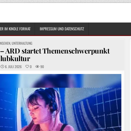
R IM KINDLE FORMAT
IMPRESSUM UND DATENSCHUTZ
TED
RNSEHEN
,
UNTERHALTUNG
ARD startet Themenschwerpunkt
lubkultur
6. JULI 2026
0
90