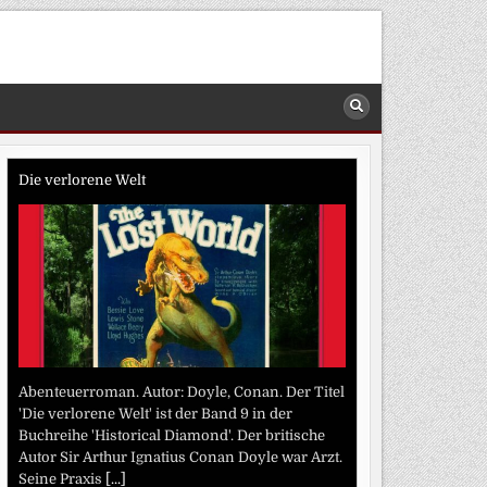
Die verlorene Welt
Abenteuerroman. Autor: Doyle, Conan. Der Titel
'Die verlorene Welt' ist der Band 9 in der
Buchreihe 'Historical Diamond'. Der britische
Autor Sir Arthur Ignatius Conan Doyle war Arzt.
Seine Praxis
[...]