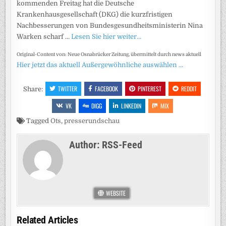
kommenden Freitag hat die Deutsche
Krankenhausgesellschaft (DKG) die kurzfristigen
Nachbesserungen von Bundesgesundheitsministerin Nina
Warken scharf …
Lesen Sie hier weiter…
Original-Content von: Neue Osnabrücker Zeitung, übermittelt durch news aktuell
Hier jetzt das aktuell Außergewöhnliche auswählen …
TWITTER
FACEBOOK
PINTEREST
REDDIT
Share:
VK
DIGG
LINKEDIN
MIX
Tagged
Ots
,
presserundschau
Author:
RSS-Feed
WEBSITE
Related Articles