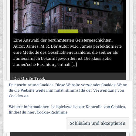
Eine Auswahl der berühmtesten Geistergeschichten.
Autor: James, M. R. Der Autor M.R. James perfektionierte
eine Methode des Geschichtenerzählens, die seither als
Jamesianisch bekannt geworden ist. Die klassische
James'sche Erzählung enthält
[...]
Der Große Treck
Datenschutz und Cookies: Diese Website verwendet Cookies. Wenn
du die Website weiterhin nutzt, stimmst du der Verwendung von
Cookies zu.
Weitere Informationen, beispielsweise zur Kontrolle von Cookies,
findest du hier:
Cookie-Richtlinie
SCRO
TO
TOP