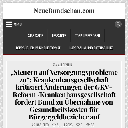
Skip
NeueRundschau.com
to
content
MENU
STARTSEITE
LESESTOFF
TOPP LESEPROBEN
TOPPBÜCHER IM KINDLE FORMAT
IMPRESSUM UND DATENSCHUTZ
POSTED
ALLGEMEIN
IN
„Steuern auf Versorgungsprobleme
zu“: Krankenhausgesellschaft
kritisiert Änderungen der GKV-
Reform /Krankenhausgesellschaft
fordert Bund zu Übernahme von
Gesundheitskosten für
Bürgergeldbezieher auf
RSS-FEED
7. JULI 2026
0
52