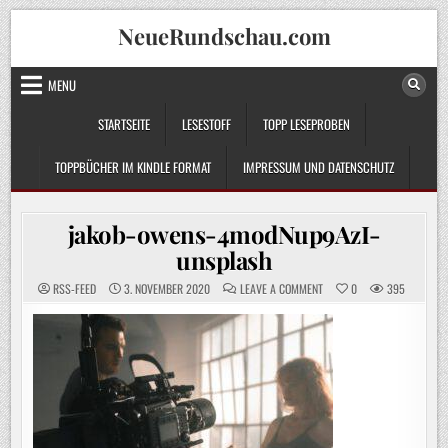
Skip
NeueRundschau.com
to
content
MENU
STARTSEITE
LESESTOFF
TOPP LESEPROBEN
TOPPBÜCHER IM KINDLE FORMAT
IMPRESSUM UND DATENSCHUTZ
jakob-owens-4modNup9AzI-
unsplash
ON
RSS-FEED
3. NOVEMBER 2020
LEAVE A COMMENT
0
395
JAKOB-
OWENS-
4MODNUP9AZI-
UNSPLASH