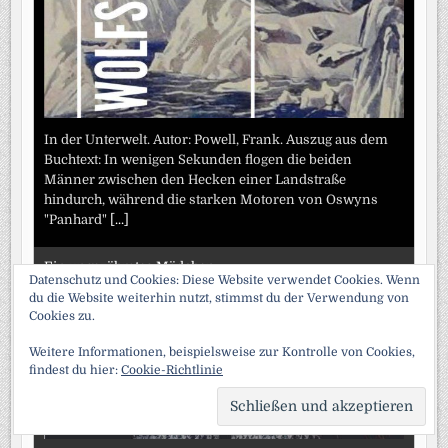
In der Unterwelt. Autor: Powell, Frank. Auszug aus dem
Buchtext: In wenigen Sekunden flogen die beiden
Männer zwischen den Hecken einer Landstraße
hindurch, während die starken Motoren von Oswyns
"Panhard"
[...]
Ein ungezähmtes Mädchen
Datenschutz und Cookies: Diese Website verwendet Cookies. Wenn
du die Website weiterhin nutzt, stimmst du der Verwendung von
Cookies zu.
Weitere Informationen, beispielsweise zur Kontrolle von Cookies,
findest du hier:
Cookie-Richtlinie
SCRO
TO
TOP