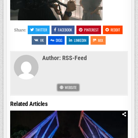
TWITTER
FACEBOOK
PINTEREST
REDDIT
Share:
VK
DIGG
LINKEDIN
MIX
Author:
RSS-Feed
WEBSITE
Related Articles